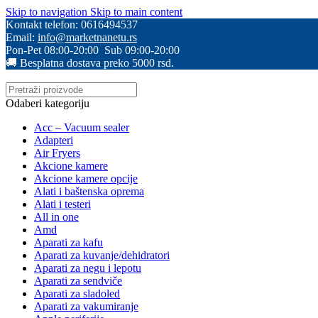
Skip to navigation
Skip to main content
Kontakt telefon: 0616494537
Email:
info@marketnanetu.rs
Pon-Pet 08:00-20:00 Sub 09:00-20:00
🚚 Besplatna dostava preko 5000 rsd.
Odaberi kategoriju
Acc – Vacuum sealer
Adapteri
Air Fryers
Akcione kamere
Akcione kamere opcije
Alati i baštenska oprema
Alati i testeri
All in one
Amd
Aparati za kafu
Aparati za kuvanje/dehidratori
Aparati za negu i lepotu
Aparati za sendviče
Aparati za sladoled
Aparati za vakumiranje