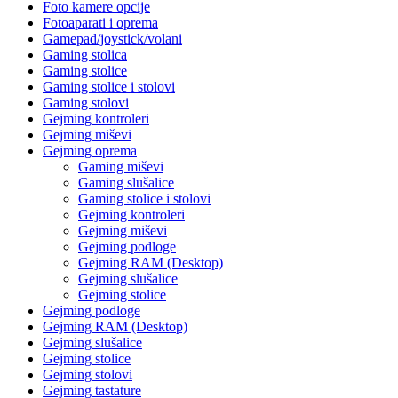
Foto kamere opcije
Fotoaparati i oprema
Gamepad/joystick/volani
Gaming stolica
Gaming stolice
Gaming stolice i stolovi
Gaming stolovi
Gejming kontroleri
Gejming miševi
Gejming oprema
Gaming miševi
Gaming slušalice
Gaming stolice i stolovi
Gejming kontroleri
Gejming miševi
Gejming podloge
Gejming RAM (Desktop)
Gejming slušalice
Gejming stolice
Gejming podloge
Gejming RAM (Desktop)
Gejming slušalice
Gejming stolice
Gejming stolovi
Gejming tastature