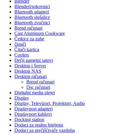
Blender
Blenderi/sokovnici
Bluetooth adapteri
Bluetooth slušalice
Bluetooth zvučnici
Brend računari
Cast Aluminum Cookware
Četkice za zube
čistači
Čitači kartica
Coolers
Dečji pametni satovi
Desktop i Server
Desktop NAS
Desktop računari
Brend računari
Dsc računari
Digitalni media plejer
Display
Display, Televizori, Projektori, Audio
Displayport adapteri
Displayport kablovi
Docking station
Dodaci za oralnu higijenu
Dodaci za prečišćivače vazduha