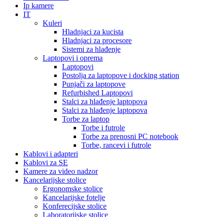
Ip kamere
IT
Kuleri
Hladnjaci za kucista
Hladnjaci za procesore
Sistemi za hlađenje
Laptopovi i oprema
Laptopovi
Postolja za laptopove i docking station
Punjači za laptopove
Refurbished Laptopovi
Stalci za hlađenje laptopova
Stalci za hlađenje laptopova
Torbe za laptop
Torbe i futrole
Torbe za prenosni PC notebook
Torbe, rancevi i futrole
Kablovi i adapteri
Kablovi za SE
Kamere za video nadzor
Kancelarijske stolice
Ergonomske stolice
Kancelarijske fotelje
Konferecijske stolice
Laboratorijske stolice