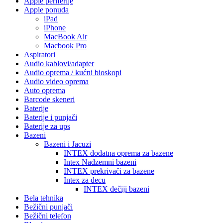
Apple periferije
Apple ponuda
iPad
iPhone
MacBook Air
Macbook Pro
Aspiratori
Audio kablovi/adapter
Audio oprema / kućni bioskopi
Audio video oprema
Auto oprema
Barcode skeneri
Baterije
Baterije i punjači
Baterije za ups
Bazeni
Bazeni i Jacuzi
INTEX dodatna oprema za bazene
Intex Nadzemni bazeni
INTEX prekrivači za bazene
Intex za decu
INTEX dečiji bazeni
Bela tehnika
Bežični punjači
Bežični telefon