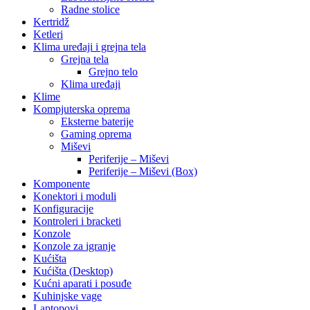
Radne stolice
Kertridž
Ketleri
Klima uređaji i grejna tela
Grejna tela
Grejno telo
Klima uređaji
Klime
Kompjuterska oprema
Eksterne baterije
Gaming oprema
Miševi
Periferije – Miševi
Periferije – Miševi (Box)
Komponente
Konektori i moduli
Konfiguracije
Kontroleri i bracketi
Konzole
Konzole za igranje
Kućišta
Kućišta (Desktop)
Kućni aparati i posuđe
Kuhinjske vage
Laptopovi