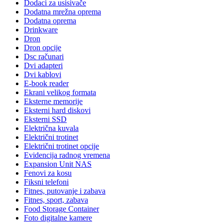
Dodaci za usisivače
Dodatna mrežna oprema
Dodatna oprema
Drinkware
Dron
Dron opcije
Dsc računari
Dvi adapteri
Dvi kablovi
E-book reader
Ekrani velikog formata
Eksterne memorije
Eksterni hard diskovi
Eksterni SSD
Električna kuvala
Električni trotinet
Električni trotinet opcije
Evidencija radnog vremena
Expansion Unit NAS
Fenovi za kosu
Fiksni telefoni
Fitnes, putovanje i zabava
Fitnes, sport, zabava
Food Storage Container
Foto digitalne kamere