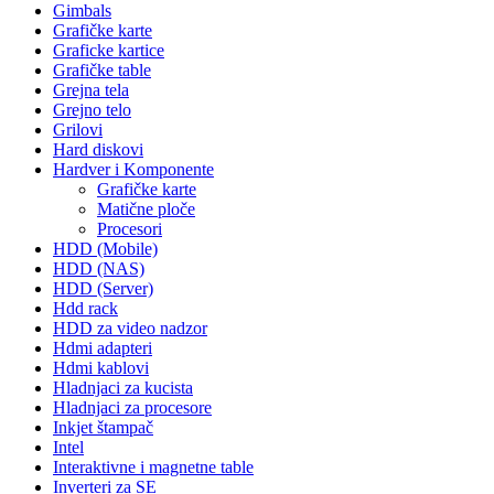
Gimbals
Grafičke karte
Graficke kartice
Grafičke table
Grejna tela
Grejno telo
Grilovi
Hard diskovi
Hardver i Komponente
Grafičke karte
Matične ploče
Procesori
HDD (Mobile)
HDD (NAS)
HDD (Server)
Hdd rack
HDD za video nadzor
Hdmi adapteri
Hdmi kablovi
Hladnjaci za kucista
Hladnjaci za procesore
Inkjet štampač
Intel
Interaktivne i magnetne table
Inverteri za SE