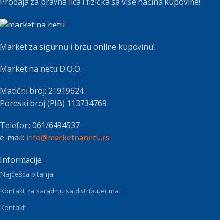
Prodaja za pravna lica i fizička sa više načina kupovine!
Market za sigurnu i brzu online kupovinu!
Market na netu D.O.O.
Matični broj: 21919624
Poreski broj (PIB) 113734769
Telefon: 061/6494537
e-mail:
info@marketnanetu.rs
Informacije
Najčešća pitanja
Kontakt za saradnju sa distributerima
Kontakt