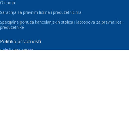
O nama
Saradnja sa pravnim licima i preduzetnicima
Specijalna ponuda kancelarijskih stolica i laptopova za pravna lica i
preduzetnike
Politika privatnosti
Politika privatnosti
Dostava i plaćanje
Uslovi korišćenja i prodaje
Izjava politike privatnosti
Politika kolačića
Kupovina na rate karticama Banca Intesa
Vaš Kutak
Blog