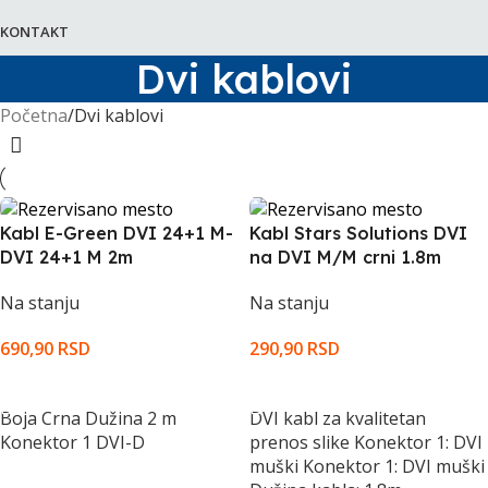
KONTAKT
Dvi kablovi
Početna
Dvi kablovi
Kabl E-Green DVI 24+1 M-
Kabl Stars Solutions DVI
DVI 24+1 M 2m
na DVI M/M crni 1.8m
Na stanju
Na stanju
690,90
RSD
290,90
RSD
DODAJ U KORPU
DODAJ U KORPU
Boja Crna Dužina 2 m
DVI kabl za kvalitetan
Konektor 1 DVI-D
prenos slike Konektor 1: DVI
muški Konektor 1: DVI muški