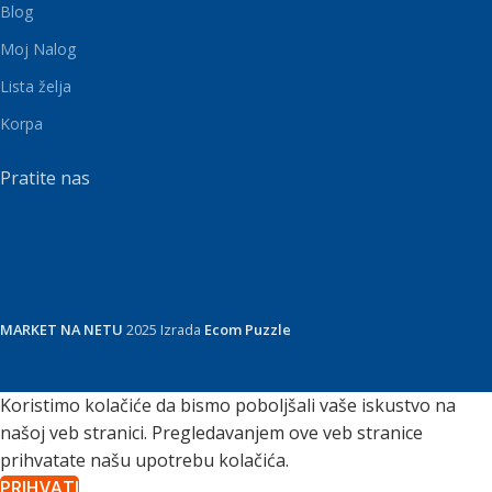
Blog
Moj Nalog
Lista želja
Korpa
Pratite nas
MARKET NA NETU
2025 Izrada
Ecom Puzzle
Koristimo kolačiće da bismo poboljšali vaše iskustvo na
našoj veb stranici. Pregledavanjem ove veb stranice
prihvatate našu upotrebu kolačića.
PRIHVATI