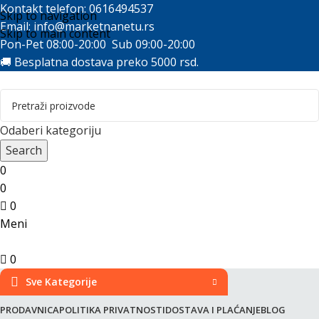
Kontakt telefon: 0616494537
Skip to navigation
Email:
info@marketnanetu.rs
Skip to main content
Pon-Pet 08:00-20:00 Sub 09:00-20:00
🚚 Besplatna dostava preko 5000 rsd.
Odaberi kategoriju
Search
0
0
0
Meni
0
Sve Kategorije
PRODAVNICA
POLITIKA PRIVATNOSTI
DOSTAVA I PLAĆANJE
BLOG