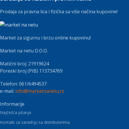
Prodaja za pravna lica i fizička sa više načina kupovine!
Market za sigurnu i brzu online kupovinu!
Market na netu D.O.O.
Matični broj: 21919624
Poreski broj (PIB) 113734769
Telefon: 061/6494537
e-mail:
info@marketnanetu.rs
Informacije
Najčešća pitanja
Kontakt za saradnju sa distributerima