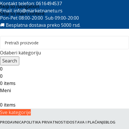
Kontakt telefon: 0616494537
Skip to navigation
Email:
info@marketnanetu.rs
Skip to main content
Pon-Pet 08:00-20:00 Sub 09:00-20:00
🚚 Besplatna dostava preko 5000 rsd.
Odaberi kategoriju
Search
0
0
0
items
Meni
0
items
Sve kategorije
PRODAVNICA
POLITIKA PRIVATNOSTI
DOSTAVA I PLAĆANJE
BLOG