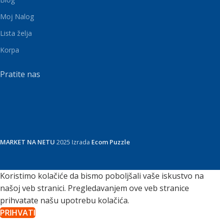
Moj Nalog
Lista želja
Korpa
Pratite nas
MARKET NA NETU
2025 Izrada
Ecom Puzzle
Koristimo kolačiće da bismo poboljšali vaše iskustvo na
našoj veb stranici. Pregledavanjem ove veb stranice
prihvatate našu upotrebu kolačića.
PRIHVATI