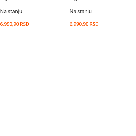
Mouse – GRAPHITE – B2B
Mouse – GRAPHITE – B2B
Na stanju
Na stanju
6.990,90
RSD
6.990,90
RSD
DODAJ U KORPU
DODAJ U KORPU