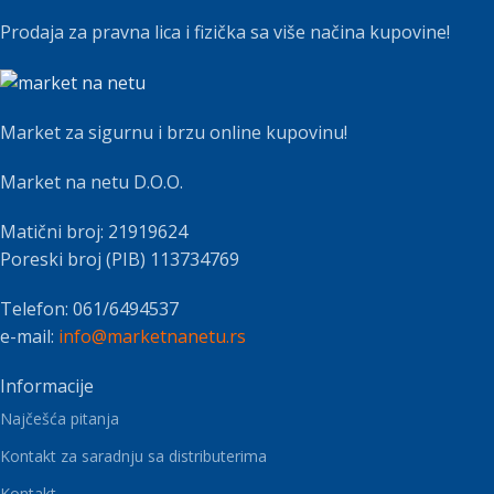
Prodaja za pravna lica i fizička sa više načina kupovine!
Market za sigurnu i brzu online kupovinu!
Market na netu D.O.O.
Matični broj: 21919624
Poreski broj (PIB) 113734769
Telefon: 061/6494537
e-mail:
info@marketnanetu.rs
Informacije
Najčešća pitanja
Kontakt za saradnju sa distributerima
Kontakt