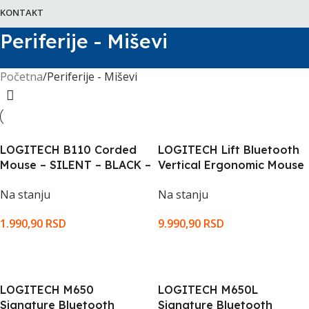
KONTAKT
Periferije - Miševi
Početna
Periferije - Miševi
LOGITECH B110 Corded
LOGITECH Lift Bluetooth
Mouse – SILENT – BLACK –
Vertical Ergonomic Mouse
USB – B2B
– GRAPHITE/BLACK – B2B
Na stanju
Na stanju
1.990,90
RSD
9.990,90
RSD
DODAJ U KORPU
DODAJ U KORPU
LOGITECH M650
LOGITECH M650L
Signature Bluetooth
Signature Bluetooth