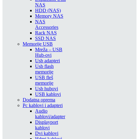
NAS
HDD (NAS)
Memory NAS
NAS
Accessories
Rack NAS
SSD NAS
Memorije USB
Mreža – USB
Hub-ovi
Usb adapteri
Usb flash
memorije
USB fleš
memorije
Usb hubovi
USB kablovi
Dodatna oprema
Pc kablovi i adapteri
Audio
kablovi/adapter
Displayport
kablovi
Dvi kablovi
Hdmi kablovi