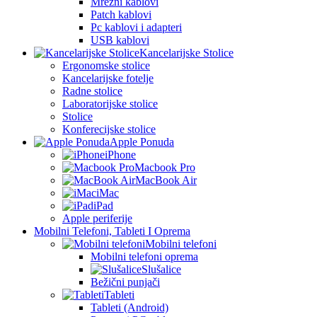
Mrežni kablovi
Patch kablovi
Pc kablovi i adapteri
USB kablovi
Kancelarijske Stolice
Ergonomske stolice
Kancelarijske fotelje
Radne stolice
Laboratorijske stolice
Stolice
Konferecijske stolice
Apple Ponuda
iPhone
Macbook Pro
MacBook Air
iMac
iPad
Apple periferije
Mobilni Telefoni, Tableti I Oprema
Mobilni telefoni
Mobilni telefoni oprema
Slušalice
Bežični punjači
Tableti
Tableti (Android)