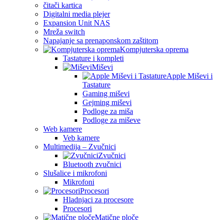
čitači kartica
Digitalni media plejer
Expansion Unit NAS
Mreža switch
Napajanje sa prenaponskom zaštitom
Kompjuterska oprema
Tastature i kompleti
Miševi
Apple Miševi i
Tastature
Gaming miševi
Gejming miševi
Podloge za miša
Podloge za miševe
Web kamere
Veb kamere
Multimedija – Zvučnici
Zvučnici
Bluetooth zvučnici
Slušalice i mikrofoni
Mikrofoni
Procesori
Hladnjaci za procesore
Procesori
Matične ploče