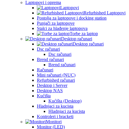
Laptopovi i oprema
Laptopovi
Refurbished Laptopovi
Postolja za laptopove i docking station
Punjači za laptopove
Stalci za hlađenje laptopova
Torbe za laptop
Desktop računari
Desktop računari
Dsc računari
Dsc računari
Brend računari
Brend računari
Računari
Mini računari (NUC)
Refurbished računari
Desktop i Server
Desktop NAS
Kućišta
Kućišta (Desktop)
Hladnjaci za kucista
Hladnjaci za kucista
Kontroleri i bracketi
Monitori
Monitor (LED)