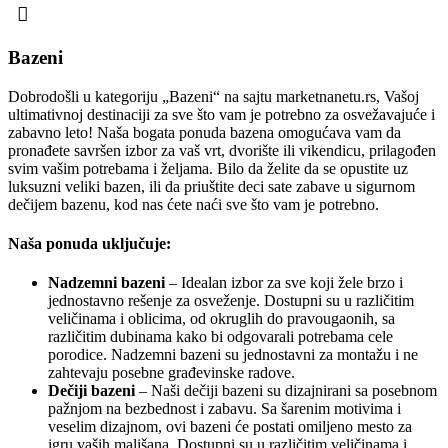
Bazeni
Dobrodošli u kategoriju „Bazeni“ na sajtu marketnanetu.rs, Vašoj
ultimativnoj destinaciji za sve što vam je potrebno za osvežavajuće i
zabavno leto! Naša bogata ponuda bazena omogućava vam da
pronađete savršen izbor za vaš vrt, dvorište ili vikendicu, prilagođen
svim vašim potrebama i željama. Bilo da želite da se opustite uz
luksuzni veliki bazen, ili da priuštite deci sate zabave u sigurnom
dečijem bazenu, kod nas ćete naći sve što vam je potrebno.
Naša ponuda uključuje:
Nadzemni bazeni
– Idealan izbor za sve koji žele brzo i
jednostavno rešenje za osveženje. Dostupni su u različitim
veličinama i oblicima, od okruglih do pravougaonih, sa
različitim dubinama kako bi odgovarali potrebama cele
porodice. Nadzemni bazeni su jednostavni za montažu i ne
zahtevaju posebne građevinske radove.
Dečiji bazeni
– Naši dečiji bazeni su dizajnirani sa posebnom
pažnjom na bezbednost i zabavu. Sa šarenim motivima i
veselim dizajnom, ovi bazeni će postati omiljeno mesto za
igru vaših mališana. Dostupni su u različitim veličinama i