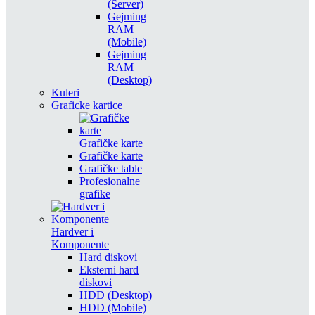
(Server)
Gejming
RAM
(Mobile)
Gejming
RAM
(Desktop)
Kuleri
Graficke kartice
Grafičke karte
Grafičke karte
Grafičke table
Profesionalne
grafike
Hardver i
Komponente
Hard diskovi
Eksterni hard
diskovi
HDD (Desktop)
HDD (Mobile)