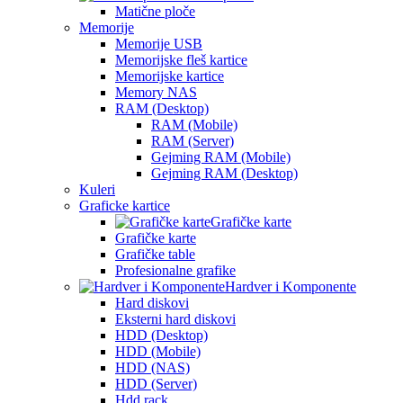
Matične ploče
Memorije
Memorije USB
Memorijske fleš kartice
Memorijske kartice
Memory NAS
RAM (Desktop)
RAM (Mobile)
RAM (Server)
Gejming RAM (Mobile)
Gejming RAM (Desktop)
Kuleri
Graficke kartice
Grafičke karte
Grafičke karte
Grafičke table
Profesionalne grafike
Hardver i Komponente
Hard diskovi
Eksterni hard diskovi
HDD (Desktop)
HDD (Mobile)
HDD (NAS)
HDD (Server)
Hdd rack