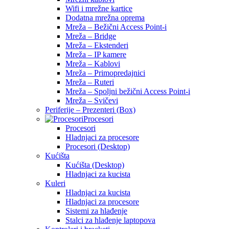
Wifi i mrežne kartice
Dodatna mrežna oprema
Mreža – Bežični Access Point-i
Mreža – Bridge
Mreža – Ekstenderi
Mreža – IP kamere
Mreža – Kablovi
Mreža – Primopredajnici
Mreža – Ruteri
Mreža – Spoljni bežični Access Point-i
Mreža – Svičevi
Periferije – Prezenteri (Box)
Procesori
Procesori
Hladnjaci za procesore
Procesori (Desktop)
Kućišta
Kućišta (Desktop)
Hladnjaci za kucista
Kuleri
Hladnjaci za kucista
Hladnjaci za procesore
Sistemi za hlađenje
Stalci za hlađenje laptopova