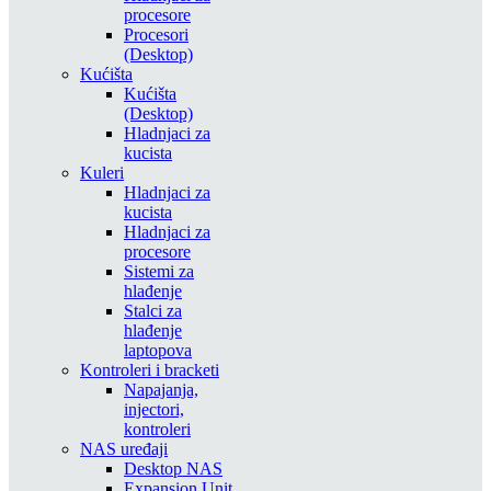
procesore
Procesori
(Desktop)
Kućišta
Kućišta
(Desktop)
Hladnjaci za
kucista
Kuleri
Hladnjaci za
kucista
Hladnjaci za
procesore
Sistemi za
hlađenje
Stalci za
hlađenje
laptopova
Kontroleri i bracketi
Napajanja,
injectori,
kontroleri
NAS uređaji
Desktop NAS
Expansion Unit