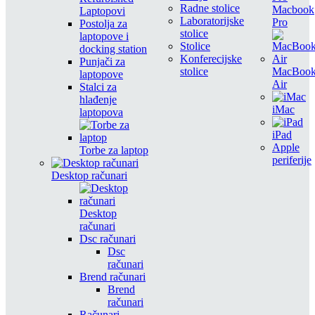
Radne stolice
Macbook
Laptopovi
Laboratorijske
Pro
Postolja za
stolice
laptopove i
Stolice
docking station
Konferecijske
Punjači za
stolice
MacBoo
laptopove
Air
Stalci za
hlađenje
iMac
laptopova
iPad
Apple
Torbe za laptop
periferije
Desktop računari
Desktop
računari
Dsc računari
Dsc
računari
Brend računari
Brend
računari
Računari