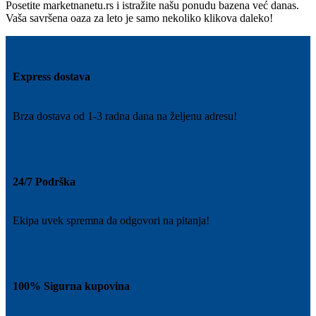
Posetite marketnanetu.rs i istražite našu ponudu bazena već danas.
Vaša savršena oaza za leto je samo nekoliko klikova daleko!
Express dostava
Brza dostava od 1-3 radna dana na željenu adresu!
24/7 Podrška
Ekipa uvek spremna da odgovori na pitanja!
100% Sigurna kupovina