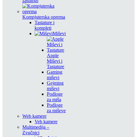
zaštitom
Kompjuterska oprema
Tastature i
kompleti
Miševi
Apple
Miševi i
Tastature
Gaming
miševi
Gejming
miševi
Podloge
za miša
Podloge
za miševe
Web kamere
Veb kamere
Multimedija –
Zvučnici