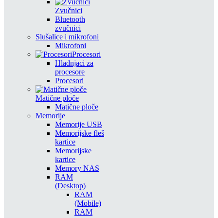
Zvučnici
Bluetooth
zvučnici
Slušalice i mikrofoni
Mikrofoni
Procesori
Hladnjaci za
procesore
Procesori
Matične ploče
Matične ploče
Memorije
Memorije USB
Memorijske fleš
kartice
Memorijske
kartice
Memory NAS
RAM
(Desktop)
RAM
(Mobile)
RAM