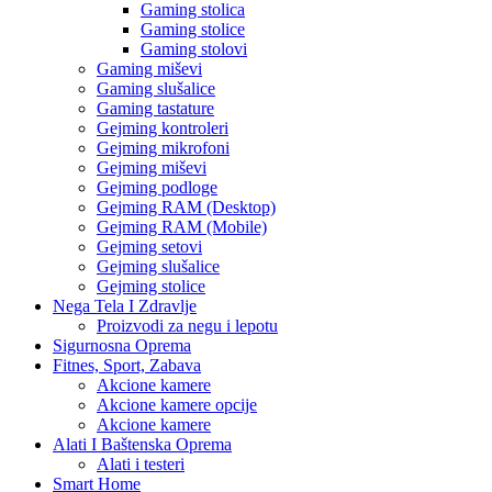
Gaming stolica
Gaming stolice
Gaming stolovi
Gaming miševi
Gaming slušalice
Gaming tastature
Gejming kontroleri
Gejming mikrofoni
Gejming miševi
Gejming podloge
Gejming RAM (Desktop)
Gejming RAM (Mobile)
Gejming setovi
Gejming slušalice
Gejming stolice
Nega Tela I Zdravlje
Proizvodi za negu i lepotu
Sigurnosna Oprema
Fitnes, Sport, Zabava
Akcione kamere
Akcione kamere opcije
Akcione kamere
Alati I Baštenska Oprema
Alati i testeri
Smart Home