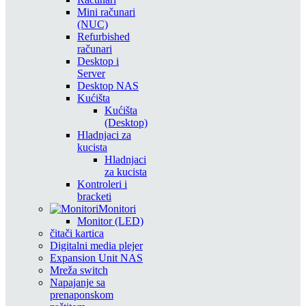
Mini računari
(NUC)
Refurbished
računari
Desktop i
Server
Desktop NAS
Kućišta
Kućišta
(Desktop)
Hladnjaci za
kucista
Hladnjaci
za kucista
Kontroleri i
bracketi
Monitori
Monitor (LED)
čitači kartica
Digitalni media plejer
Expansion Unit NAS
Mreža switch
Napajanje sa
prenaponskom