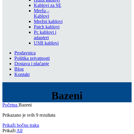
Kablovi za SE
Mreža –
Kablovi
Mrežni kablovi
Patch kablovi
Pc kablovi i
adapteri
USB kablovi
Prodavnica
Politika privatnosti
Dostava i plaćanje
Blog
Kontakt
Bazeni
Početna
Bazeni
Prikazano je svih 9 rezultata
Prikaži bočnu traku
Prikaži
All