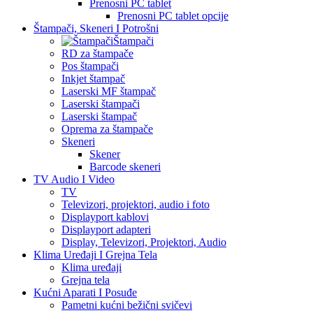
Prenosni PC tablet
Prenosni PC tablet opcije
Štampači, Skeneri I Potrošni
Štampači
RD za štampače
Pos štampači
Inkjet štampač
Laserski MF štampač
Laserski štampači
Laserski štampač
Oprema za štampače
Skeneri
Skener
Barcode skeneri
TV Audio I Video
TV
Televizori, projektori, audio i foto
Displayport kablovi
Displayport adapteri
Display, Televizori, Projektori, Audio
Klima Uređaji I Grejna Tela
Klima uređaji
Grejna tela
Kućni Aparati I Posuđe
Pametni kućni bežični svičevi