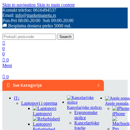
Skip to navigation
Skip to main content
Kontakt telefon: 0616494537
Email:
info@marketnanetu.rs
Pon-Pet 08:00-20:00 Sub 09:00-20:00
🚚 Besplatna dostava preko 5000 rsd.
Search
0
0
0
Meni
0
Sve Kategorije
IT
Laptopovi i oprema
Apple ponuda
Kancelarijske stolice
Ergonomske
Laptopovi
iPhone
stolice
Kancelarijske
fotelje
Refurbished