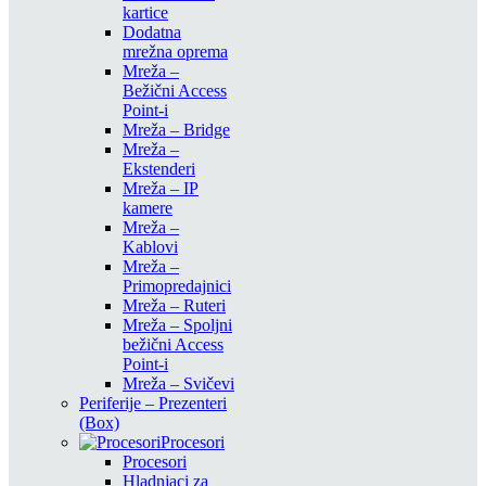
kartice
Dodatna
mrežna oprema
Mreža –
Bežični Access
Point-i
Mreža – Bridge
Mreža –
Ekstenderi
Mreža – IP
kamere
Mreža –
Kablovi
Mreža –
Primopredajnici
Mreža – Ruteri
Mreža – Spoljni
bežični Access
Point-i
Mreža – Svičevi
Periferije – Prezenteri
(Box)
Procesori
Procesori
Hladnjaci za