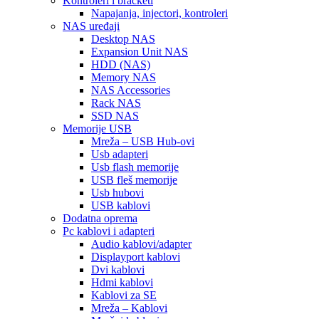
Kontroleri i bracketi
Napajanja, injectori, kontroleri
NAS uređaji
Desktop NAS
Expansion Unit NAS
HDD (NAS)
Memory NAS
NAS Accessories
Rack NAS
SSD NAS
Memorije USB
Mreža – USB Hub-ovi
Usb adapteri
Usb flash memorije
USB fleš memorije
Usb hubovi
USB kablovi
Dodatna oprema
Pc kablovi i adapteri
Audio kablovi/adapter
Displayport kablovi
Dvi kablovi
Hdmi kablovi
Kablovi za SE
Mreža – Kablovi