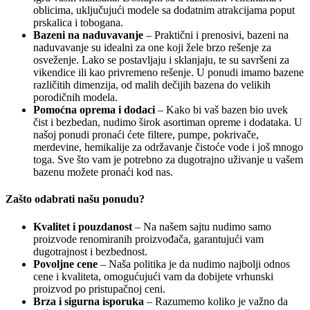
oblicima, uključujući modele sa dodatnim atrakcijama poput
prskalica i tobogana.
Bazeni na naduvavanje
– Praktični i prenosivi, bazeni na
naduvavanje su idealni za one koji žele brzo rešenje za
osveženje. Lako se postavljaju i sklanjaju, te su savršeni za
vikendice ili kao privremeno rešenje. U ponudi imamo bazene
različitih dimenzija, od malih dečijih bazena do velikih
porodičnih modela.
Pomoćna oprema i dodaci
– Kako bi vaš bazen bio uvek
čist i bezbedan, nudimo širok asortiman opreme i dodataka. U
našoj ponudi pronaći ćete filtere, pumpe, pokrivače,
merdevine, hemikalije za održavanje čistoće vode i još mnogo
toga. Sve što vam je potrebno za dugotrajno uživanje u vašem
bazenu možete pronaći kod nas.
Zašto odabrati našu ponudu?
Kvalitet i pouzdanost
– Na našem sajtu nudimo samo
proizvode renomiranih proizvođača, garantujući vam
dugotrajnost i bezbednost.
Povoljne cene
– Naša politika je da nudimo najbolji odnos
cene i kvaliteta, omogućujući vam da dobijete vrhunski
proizvod po pristupačnoj ceni.
Brza i sigurna isporuka
– Razumemo koliko je važno da