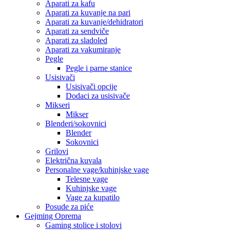
Aparati za kafu
Aparati za kuvanje na pari
Aparati za kuvanje/dehidratori
Aparati za sendviče
Aparati za sladoled
Aparati za vakumiranje
Pegle
Pegle i parne stanice
Usisivači
Usisivači opcije
Dodaci za usisivače
Mikseri
Mikser
Blenderi/sokovnici
Blender
Sokovnici
Grilovi
Električna kuvala
Personalne vage/kuhinjske vage
Telesne vage
Kuhinjske vage
Vage za kupatilo
Posude za piće
Gejming Oprema
Gaming stolice i stolovi