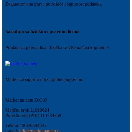
Zagarantovana prava potrošača i sigurnost podataka.
Saradnja sa fizičkim i pravnim licima
Prodaja za pravna lica i fizička sa više načina kupovine!
Market za sigurnu i brzu online kupovinu!
Market na netu D.O.O.
Matični broj: 21919624
Poreski broj (PIB) 113734769
Telefon: 061/6494537
e-mail:
info@marketnanetu.rs