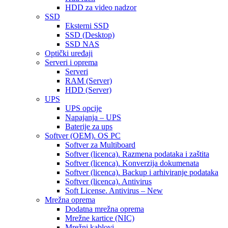
HDD za video nadzor
SSD
Eksterni SSD
SSD (Desktop)
SSD NAS
Optički uređaji
Serveri i oprema
Serveri
RAM (Server)
HDD (Server)
UPS
UPS opcije
Napajanja – UPS
Baterije za ups
Softver (OEM). OS PC
Softver za Multiboard
Softver (licenca). Razmena podataka i zaštita
Softver (licenca). Konverzija dokumenata
Softver (licenca). Backup i arhiviranje podataka
Softver (licenca). Antivirus
Soft License. Antivirus – New
Mrežna oprema
Dodatna mrežna oprema
Mrežne kartice (NIC)
Mrežni kablovi