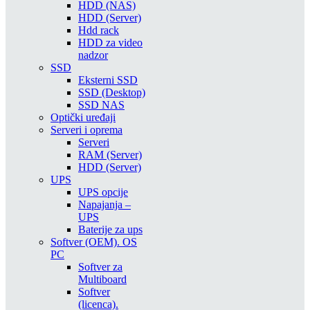
HDD (NAS)
HDD (Server)
Hdd rack
HDD za video
nadzor
SSD
Eksterni SSD
SSD (Desktop)
SSD NAS
Optički uređaji
Serveri i oprema
Serveri
RAM (Server)
HDD (Server)
UPS
UPS opcije
Napajanja –
UPS
Baterije za ups
Softver (OEM). OS
PC
Softver za
Multiboard
Softver
(licenca).