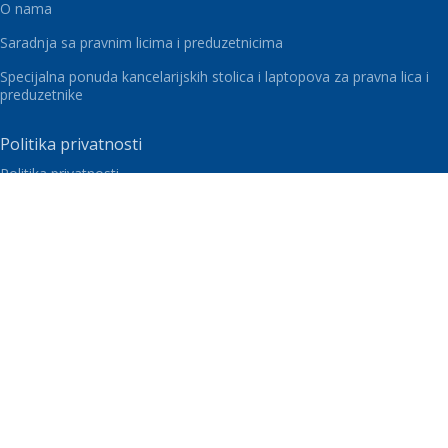
O nama
Saradnja sa pravnim licima i preduzetnicima
Specijalna ponuda kancelarijskih stolica i laptopova za pravna lica i
preduzetnike
Politika privatnosti
Politika privatnosti
Dostava i plaćanje
Uslovi korišćenja i prodaje
Izjava politike privatnosti
Politika kolačića
Kupovina na rate karticama Banca Intesa
Vaš Kutak
Blog