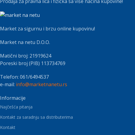
Prodaja za pravna lica i fizička sa više načina kupovine!
Market za sigurnu i brzu online kupovinu!
Market na netu D.O.O.
Matični broj: 21919624
Poreski broj (PIB) 113734769
Telefon: 061/6494537
e-mail:
info@marketnanetu.rs
Informacije
Najčešća pitanja
Kontakt za saradnju sa distributerima
Kontakt