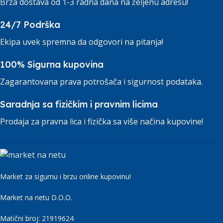
Brza dostava od 1-3 radna dana na željenu adresu!
24/7 Podrška
Ekipa uvek spremna da odgovori na pitanja!
100% Sigurna kupovina
Zagarantovana prava potrošača i sigurnost podataka.
Saradnja sa fizičkim i pravnim licima
Prodaja za pravna lica i fizička sa više načina kupovine!
Market za sigurnu i brzu online kupovinu!
Market na netu D.O.O.
Matični broj: 21919624