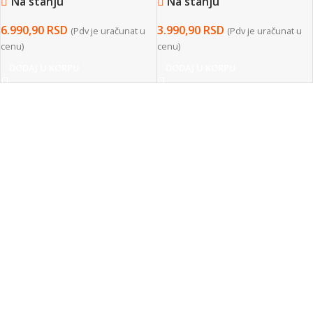
Na stanju
Na stanju
6.990,90
RSD
3.990,90
RSD
(Pdv je uračunat u
(Pdv je uračunat u
cenu)
cenu)
DODAJ U KORPU
DODAJ U KORPU