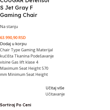
COUGAR Defensor
S Jet Gray F
Gaming Chair
Na stanju
63.990,90
RSD
Dodaj u korpu
Chair Type Gaming Materijal
kućišta Tkanina Podešavanje
visine Gas lift klase 4
Maximum Seat Height 570
mm Minimum Seat Height
Učitaj više
Učitavanje
Sortiraj Po Ceni