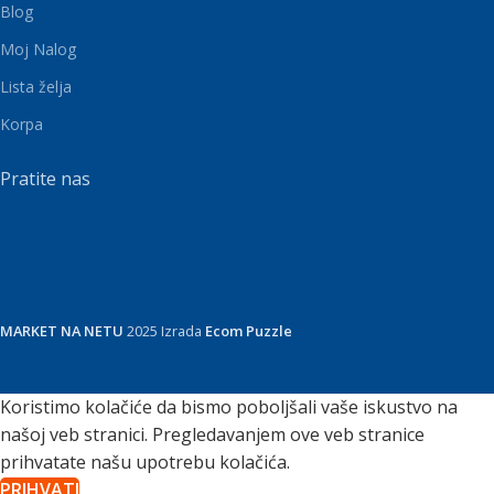
Blog
Moj Nalog
Lista želja
Korpa
Pratite nas
MARKET NA NETU
2025 Izrada
Ecom Puzzle
Koristimo kolačiće da bismo poboljšali vaše iskustvo na
našoj veb stranici. Pregledavanjem ove veb stranice
prihvatate našu upotrebu kolačića.
PRIHVATI