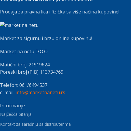
Prodaja za pravna lica i fizička sa više načina kupovine!
Market za sigurnu i brzu online kupovinu!
Market na netu D.O.O.
Matični broj: 21919624
Poreski broj (PIB) 113734769
Telefon: 061/6494537
e-mail:
info@marketnanetu.rs
Informacije
Najčešća pitanja
Kontakt za saradnju sa distributerima