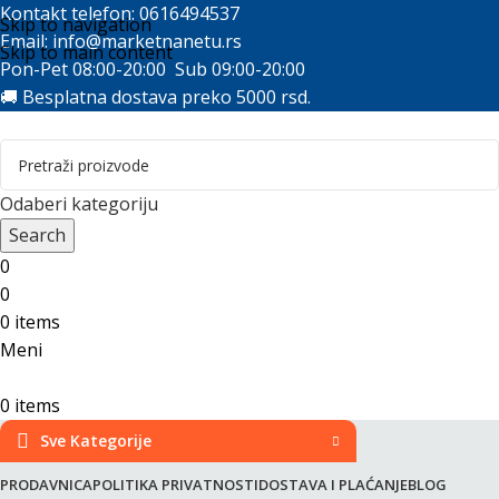
Kontakt telefon: 0616494537
Skip to navigation
Email:
info@marketnanetu.rs
Skip to main content
Pon-Pet 08:00-20:00 Sub 09:00-20:00
🚚 Besplatna dostava preko 5000 rsd.
Odaberi kategoriju
Search
0
0
0
items
Meni
0
items
Sve Kategorije
PRODAVNICA
POLITIKA PRIVATNOSTI
DOSTAVA I PLAĆANJE
BLOG