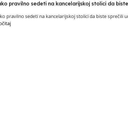
ko pravilno sedeti na kancelarijskoj stolici da bist
ko pravilno sedeti na kancelarijskoj stolici da biste sprečili u
očitaj