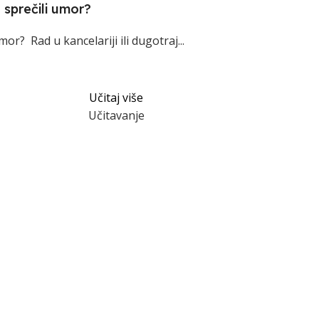
e sprečili umor?
mor? Rad u kancelariji ili dugotraj...
Učitaj više
Učitavanje