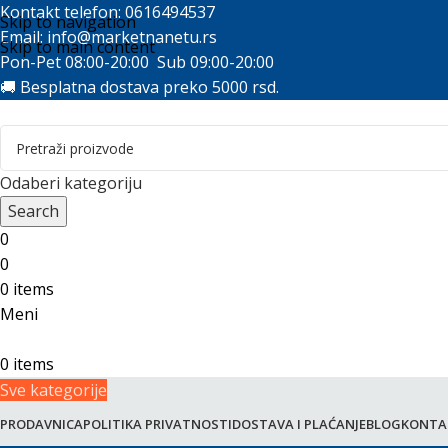
Kontakt telefon: 0616494537
Skip to navigation
Email:
info@marketnanetu.rs
Skip to main content
Pon-Pet 08:00-20:00 Sub 09:00-20:00
🚚 Besplatna dostava preko 5000 rsd.
Odaberi kategoriju
Search
0
0
0
items
Meni
0
items
Sve kategorije
PRODAVNICA
POLITIKA PRIVATNOSTI
DOSTAVA I PLAĆANJE
BLOG
KONTA