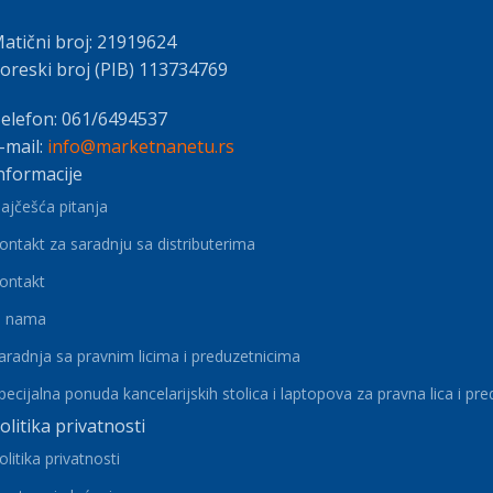
atični broj: 21919624
oreski broj (PIB) 113734769
elefon: 061/6494537
-mail:
info@marketnanetu.rs
nformacije
ajčešća pitanja
ontakt za saradnju sa distributerima
ontakt
 nama
aradnja sa pravnim licima i preduzetnicima
pecijalna ponuda kancelarijskih stolica i laptopova za pravna lica i pr
olitika privatnosti
olitika privatnosti