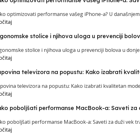
ko optimizovati performanse vašeg iPhone-a: Savet
ko optimizovati performanse vašeg iPhone-a? U današnjem d
očitaj
gonomske stolice i njihova uloga u prevenciji bolo
gonomske stolice i njihova uloga u prevenciji bolova u donje
očitaj
povina televizora na popustu: Kako izabrati kval
povina televizora na popustu: Kako izabrati kvalitetan mode
očitaj
ko poboljšati performanse MacBook-a: Saveti za d
ko poboljšati performanse MacBook-a: Saveti za duži vek tra
očitaj