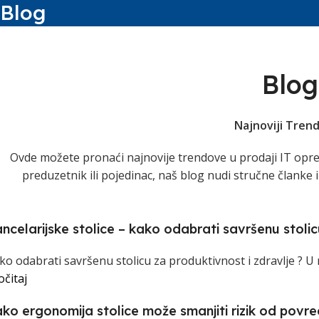
Blog
Blog
Najnoviji Trend
Ovde možete pronaći najnovije trendove u prodaji IT oprem
preduzetnik ili pojedinac, naš blog nudi stručne članke i 
ncelarijske stolice – kako odabrati savršenu stolic
ko odabrati savršenu stolicu za produktivnost i zdravlje ? U 
očitaj
ko ergonomija stolice može smanjiti rizik od povr