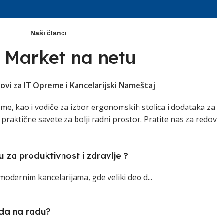
Naši članci
 Market na netu
ovi za IT Opreme i Kancelarijski Nameštaj
e, kao i vodiče za izbor ergonomskih stolica i dodataka za r
praktične savete za bolji radni prostor. Pratite nas za redovn
u za produktivnost i zdravlje ?
modernim kancelarijama, gde veliki deo d...
eda na radu?