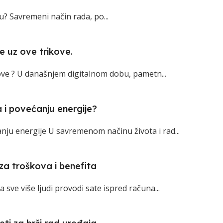
? Savremeni način rada, po...
je uz ove trikove.
kove ? U današnjem digitalnom dobu, pametn...
i povećanju energije?
u energije U savremenom načinu života i rad...
za troškova i benefita
sve više ljudi provodi sate ispred računa...