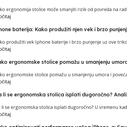
ko ergonomija stolice može smanjiti rizik od povreda na radu
očitaj
hone baterija: Kako produžiti njen vek i brzo punjen
ko produžiti vek Iphone baterije i brzo punjenje uz ove tri
očitaj
ko ergonomske stolice pomažu u smanjenju umora 
ko ergonomske stolice pomažu u smanjenju umora i povećanj
očitaj
 li se ergonomska stolica isplati dugoročno? Anali
 li se ergonomska stolica isplati dugoročno? U vremenu kada 
očitaj