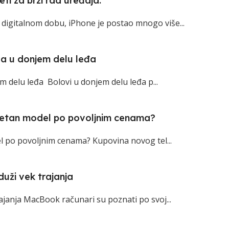
i za brži rad uređaja.
igitalnom dobu, iPhone je postao mnogo više...
va u donjem delu leđa
m delu leđa Bolovi u donjem delu leđa p...
itetan model po povoljnim cenama?
l po povoljnim cenama? Kupovina novog tel...
uži vek trajanja
janja MacBook računari su poznati po svoj...