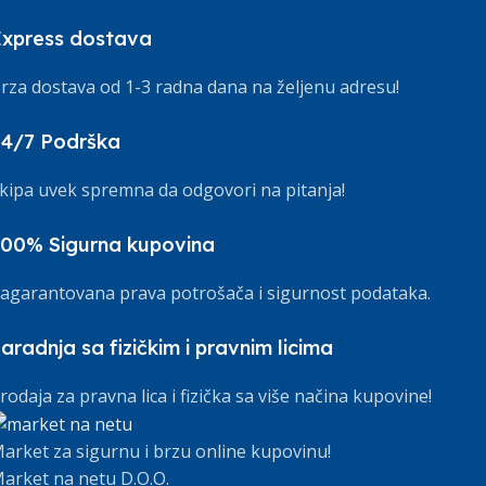
xpress dostava
rza dostava od 1-3 radna dana na željenu adresu!
24/7 Podrška
kipa uvek spremna da odgovori na pitanja!
00% Sigurna kupovina
agarantovana prava potrošača i sigurnost podataka.
aradnja sa fizičkim i pravnim licima
rodaja za pravna lica i fizička sa više načina kupovine!
arket za sigurnu i brzu online kupovinu!
arket na netu D.O.O.