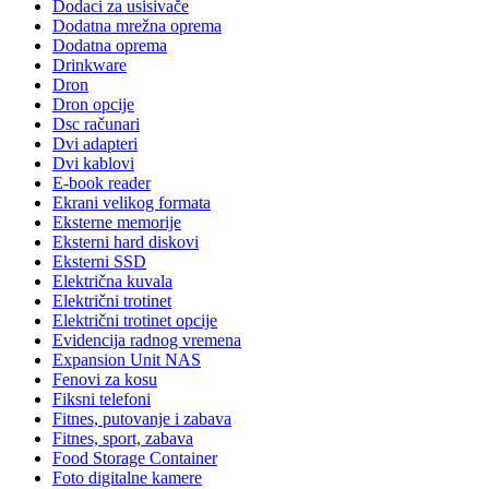
Dodaci za usisivače
Dodatna mrežna oprema
Dodatna oprema
Drinkware
Dron
Dron opcije
Dsc računari
Dvi adapteri
Dvi kablovi
E-book reader
Ekrani velikog formata
Eksterne memorije
Eksterni hard diskovi
Eksterni SSD
Električna kuvala
Električni trotinet
Električni trotinet opcije
Evidencija radnog vremena
Expansion Unit NAS
Fenovi za kosu
Fiksni telefoni
Fitnes, putovanje i zabava
Fitnes, sport, zabava
Food Storage Container
Foto digitalne kamere