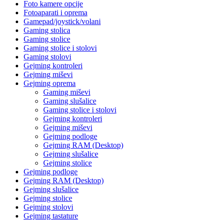
Foto kamere opcije
Fotoaparati i oprema
Gamepad/joystick/volani
Gaming stolica
Gaming stolice
Gaming stolice i stolovi
Gaming stolovi
Gejming kontroleri
Gejming miševi
Gejming oprema
Gaming miševi
Gaming slušalice
Gaming stolice i stolovi
Gejming kontroleri
Gejming miševi
Gejming podloge
Gejming RAM (Desktop)
Gejming slušalice
Gejming stolice
Gejming podloge
Gejming RAM (Desktop)
Gejming slušalice
Gejming stolice
Gejming stolovi
Gejming tastature