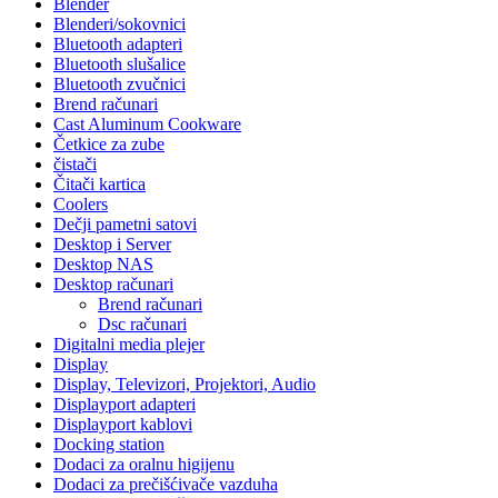
Blender
Blenderi/sokovnici
Bluetooth adapteri
Bluetooth slušalice
Bluetooth zvučnici
Brend računari
Cast Aluminum Cookware
Četkice za zube
čistači
Čitači kartica
Coolers
Dečji pametni satovi
Desktop i Server
Desktop NAS
Desktop računari
Brend računari
Dsc računari
Digitalni media plejer
Display
Display, Televizori, Projektori, Audio
Displayport adapteri
Displayport kablovi
Docking station
Dodaci za oralnu higijenu
Dodaci za prečišćivače vazduha