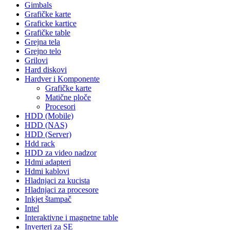
Gimbals
Grafičke karte
Graficke kartice
Grafičke table
Grejna tela
Grejno telo
Grilovi
Hard diskovi
Hardver i Komponente
Grafičke karte
Matične ploče
Procesori
HDD (Mobile)
HDD (NAS)
HDD (Server)
Hdd rack
HDD za video nadzor
Hdmi adapteri
Hdmi kablovi
Hladnjaci za kucista
Hladnjaci za procesore
Inkjet štampač
Intel
Interaktivne i magnetne table
Inverteri za SE