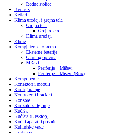
Radne stolice
Kertridž
Ketleri
Klima uređaji i grejna tela
Grejna tela
Grejno telo
Klima uređaji
Klime
Kompjuterska oprema
Eksterne baterije
Gaming oprema
Miševi
Periferije – Miševi
Periferije – Miševi (Box)
Komponente
Konektori i moduli
Konfiguracije
Kontroleri i bracketi
Konzole
Konzole za igranje
Kućišta
Kućišta (Desktop)
Kućni aparati i posuđe
Kuhinjske vage
Laptopovi