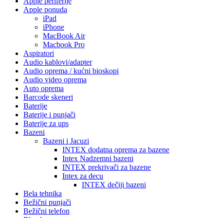
Apple periferije
Apple ponuda
iPad
iPhone
MacBook Air
Macbook Pro
Aspiratori
Audio kablovi/adapter
Audio oprema / kućni bioskopi
Audio video oprema
Auto oprema
Barcode skeneri
Baterije
Baterije i punjači
Baterije za ups
Bazeni
Bazeni i Jacuzi
INTEX dodatna oprema za bazene
Intex Nadzemni bazeni
INTEX prekrivači za bazene
Intex za decu
INTEX dečiji bazeni
Bela tehnika
Bežični punjači
Bežični telefon