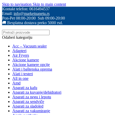
Skip to navigation
Skip to main content
Kontakt telefon: 0616494537
Email:
info@marketnanetu.rs
Pon-Pet 08:00-20:00 Sub 09:00-20:00
🚚 Besplatna dostava preko 5000 rsd.
Odaberi kategoriju
Acc – Vacuum sealer
Adapteri
Air Fryers
Akcione kamere
Akcione kamere opcije
Alati i baštenska oprema
Alati i testeri
All in one
Amd
Aparati za kafu
Aparati za kuvanje/dehidratori
Aparati za negu i lepotu
Aparati za sendviče
Aparati za sladoled
Aparati za vakumiranje