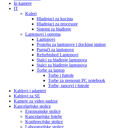
Ip kamere
IT
Kuleri
Hladnjaci za kucista
Hladnjaci za procesore
Sistemi za hlađenje
Laptopovi i oprema
Laptopovi
Postolja za laptopove i docking station
Punjači za laptopove
Refurbished Laptopovi
Stalci za hlađenje laptopova
Stalci za hlađenje laptopova
Torbe za laptop
Torbe i futrole
Torbe za prenosni PC notebook
Torbe, rancevi i futrole
Kablovi i adapteri
Kablovi za SE
Kamere za video nadzor
Kancelarijske stolice
Ergonomske stolice
Kancelarijske fotelje
Konferecijske stolice
Laboratorijske stolice