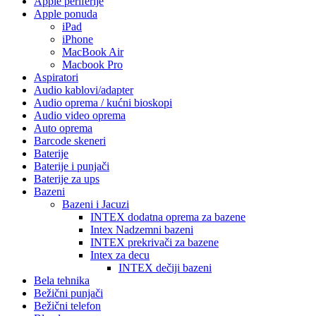
Apple periferije
Apple ponuda
iPad
iPhone
MacBook Air
Macbook Pro
Aspiratori
Audio kablovi/adapter
Audio oprema / kućni bioskopi
Audio video oprema
Auto oprema
Barcode skeneri
Baterije
Baterije i punjači
Baterije za ups
Bazeni
Bazeni i Jacuzi
INTEX dodatna oprema za bazene
Intex Nadzemni bazeni
INTEX prekrivači za bazene
Intex za decu
INTEX dečiji bazeni
Bela tehnika
Bežični punjači
Bežični telefon