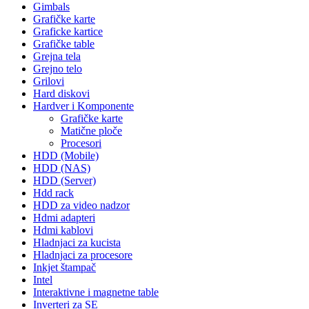
Gimbals
Grafičke karte
Graficke kartice
Grafičke table
Grejna tela
Grejno telo
Grilovi
Hard diskovi
Hardver i Komponente
Grafičke karte
Matične ploče
Procesori
HDD (Mobile)
HDD (NAS)
HDD (Server)
Hdd rack
HDD za video nadzor
Hdmi adapteri
Hdmi kablovi
Hladnjaci za kucista
Hladnjaci za procesore
Inkjet štampač
Intel
Interaktivne i magnetne table
Inverteri za SE