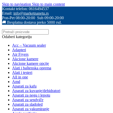
Skip to navigation
Skip to main content
Kontakt telefon: 0616494537
Email:
info@marketnanetu.rs
Pon-Pet 08:00-20:00 Sub 09:00-20:00
🚚 Besplatna dostava preko 5000 rsd.
Odaberi kategoriju
Acc – Vacuum sealer
Adapteri
Air Fryers
Akcione kamere
Akcione kamere opcije
Alati i baštenska oprema
Alati i testeri
All in one
Amd
Aparati za kafu
Aparati za kuvanje/dehidratori
Aparati za negu i lepotu
Aparati za sendviče
Aparati za sladoled
Aparati za vakumiranje