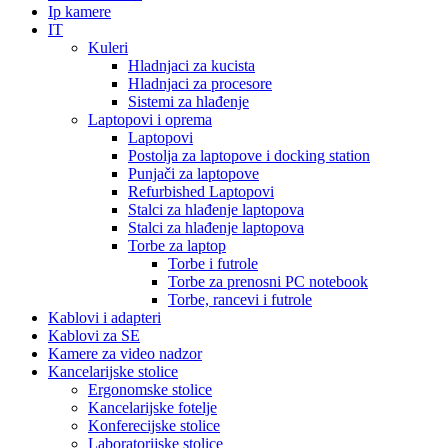
Ip kamere
IT
Kuleri
Hladnjaci za kucista
Hladnjaci za procesore
Sistemi za hlađenje
Laptopovi i oprema
Laptopovi
Postolja za laptopove i docking station
Punjači za laptopove
Refurbished Laptopovi
Stalci za hlađenje laptopova
Stalci za hlađenje laptopova
Torbe za laptop
Torbe i futrole
Torbe za prenosni PC notebook
Torbe, rancevi i futrole
Kablovi i adapteri
Kablovi za SE
Kamere za video nadzor
Kancelarijske stolice
Ergonomske stolice
Kancelarijske fotelje
Konferecijske stolice
Laboratorijske stolice