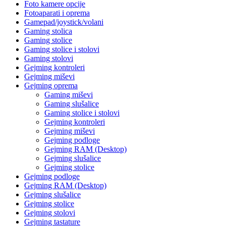
Foto kamere opcije
Fotoaparati i oprema
Gamepad/joystick/volani
Gaming stolica
Gaming stolice
Gaming stolice i stolovi
Gaming stolovi
Gejming kontroleri
Gejming miševi
Gejming oprema
Gaming miševi
Gaming slušalice
Gaming stolice i stolovi
Gejming kontroleri
Gejming miševi
Gejming podloge
Gejming RAM (Desktop)
Gejming slušalice
Gejming stolice
Gejming podloge
Gejming RAM (Desktop)
Gejming slušalice
Gejming stolice
Gejming stolovi
Gejming tastature