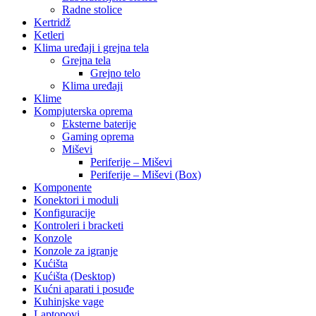
Radne stolice
Kertridž
Ketleri
Klima uređaji i grejna tela
Grejna tela
Grejno telo
Klima uređaji
Klime
Kompjuterska oprema
Eksterne baterije
Gaming oprema
Miševi
Periferije – Miševi
Periferije – Miševi (Box)
Komponente
Konektori i moduli
Konfiguracije
Kontroleri i bracketi
Konzole
Konzole za igranje
Kućišta
Kućišta (Desktop)
Kućni aparati i posuđe
Kuhinjske vage
Laptopovi