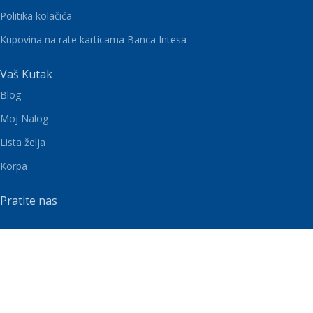
Politika kolačića
Kupovina na rate karticama Banca Intesa
Vaš Kutak
Blog
Moj Nalog
Lista želja
Korpa
Pratite nas
MARKET NA NETU
2025 Izrada
Ecom Puzzle