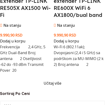
Extender TP-LINK
extender TP-LINK
RE505X AX1500 Wi-
RE600X WiFi 6
Fi
AX1800/bual band
Na stanju
Na stanju
9.990,90
RSD
9.990,90
RSD
Dodaj u korpu
Dodaj u korpu
Frekvencija 2,4 GHz, 5
Wi-Fi 6 (802.11ak);
GHz Dual-Band Broj
Dvopojasni (2,4 i 5 GHz) sa
antena 2 Osetljivost
podrškom za MU-MIMO (2 k
-62 do -93 dBm Transmit
2) Broj antena 2
Pover 20
Učitaj više
Sortiraj Po Ceni