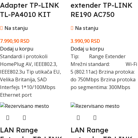
Adapter TP-LINK
extender TP-LINK
TL-PA4010 KIT
RE190 AC750
Na stanju
Na stanju
7.990,90
RSD
3.990,90
RSD
Dodaj u korpu
Dodaj u korpu
Standardi i protokoli
Tip: Range Extender
HomePlug AV, IEEE802.3,
Mrežni standard: Wi-Fi
IEEE802.3u Tip utikača EU,
5 (802.11ac) Brzina protoka:
Velika Britanija, SAD
do 750Mbps Brzina protoka
Interfejs 1*10/100Mbps
po segmentima: 300Mbps
Ethernet port
LAN Range
LAN Range