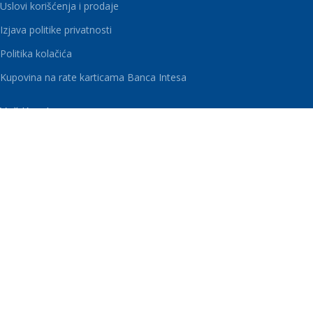
Uslovi korišćenja i prodaje
Izjava politike privatnosti
Politika kolačića
Kupovina na rate karticama Banca Intesa
Vaš Kutak
Blog
Moj Nalog
Lista želja
Korpa
Pratite nas