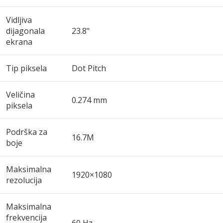
Vidljiva
dijagonala
23.8"
ekrana
Tip piksela
Dot Pitch
Veličina
0.274 mm
piksela
Podrška za
16.7M
boje
Maksimalna
1920×1080
rezolucija
Maksimalna
frekvencija