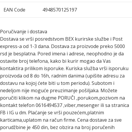
EAN Code
4948570125197
Poručivanje i dostava
Dostava se vrši posredstvom BEX kurirske službe i Post
express-a od 1-3 dana. Dostava za proizvode preko 5000
rsd je besplatna. Pored imena i adrese, neophodno je da
ostavite broj telefona, kako bi kurir mogao da Vas
kontaktira prilikom isporuke. Kuriska služba vrši isporuku
proizvoda od 8 do 16h, radnim danima (upišite adresu za
dostavu na kojoj ćete biti u tom periodu). Subotom i
nedeljom nije moguće preuzimanje pošiljaka. Možete
poručiti klikom na dugme PORUČI ,porukom,pozivom na
kontakt telefon 0616494537 ,viber,mesenger ili sa stranica
FB i IG u dm. Plaćanje se vrši pouzećem,platnim
karticama,uplatom na račun firme. Cena dostave za sve
porudžbine je 450 din, bez obzira na broj poručenih