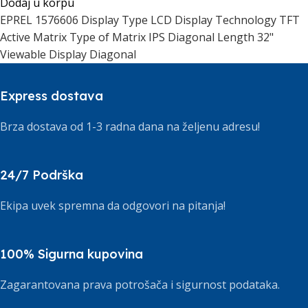
Dodaj u korpu
EPREL 1576606 Display Type LCD Display Technology TFT
Active Matrix Type of Matrix IPS Diagonal Length 32"
Viewable Display Diagonal
Express dostava
Brza dostava od 1-3 radna dana na željenu adresu!
24/7 Podrška
Ekipa uvek spremna da odgovori na pitanja!
100% Sigurna kupovina
Zagarantovana prava potrošača i sigurnost podataka.