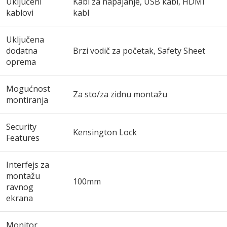
Uključeni
Kabl za napajanje, USB kabl, HDMI
kablovi
kabl
Uključena
dodatna
Brzi vodič za početak, Safety Sheet
oprema
Mogućnost
Za sto/za zidnu montažu
montiranja
Security
Kensington Lock
Features
Interfejs za
montažu
100mm
ravnog
ekrana
Monitor