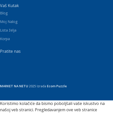
Vaš Kutak
Blog
Moj Nalog
Lista želja
Korpa
Pratite nas
MARKET NA NETU
2025 Izrada
Ecom Puzzle
Koristimo kolačiće da bismo poboljšali vaše iskustvo na
našoj veb stranici. Pregledavanjem ove veb stranice