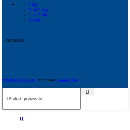
Blog
Moj Nalog
Lista želja
Korpa
Pratite nas
MARKET NA NETU
2025 Izrada
Ecom Puzzle
IT