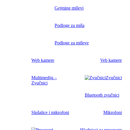
Gejming miševi
Podloge za miša
Podloge za miševe
Web kamere
Veb kamere
Multimedija –
Zvučnici
Zvučnici
Bluetooth zvučnici
Slušalice i mikrofoni
Mikrofoni
Hladnjaci za procesore