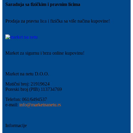
Saradnja sa fizičkim i pravnim licima
Prodaja za pravna lica i fizička sa više načina kupovine!
Market za sigurnu i brzu online kupovinu!
Market na netu D.O.O.
Matični broj: 21919624
Poreski broj (PIB) 113734769
Telefon: 061/6494537
e-mail:
info@marketnanetu.rs
Informacije