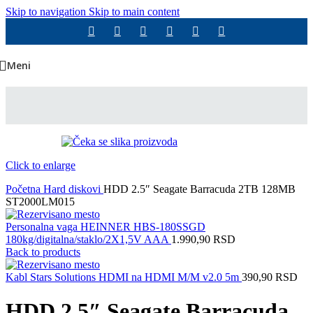
Skip to navigation
Skip to main content
Meni
Click to enlarge
Početna
Hard diskovi
HDD 2.5″ Seagate Barracuda 2TB 128MB
ST2000LM015
Personalna vaga HEINNER HBS-180SSGD
180kg/digitalna/staklo/2X1,5V AAA
1.990,90
RSD
Back to products
Kabl Stars Solutions HDMI na HDMI M/M v2.0 5m
390,90
RSD
HDD 2.5″ Seagate Barracuda