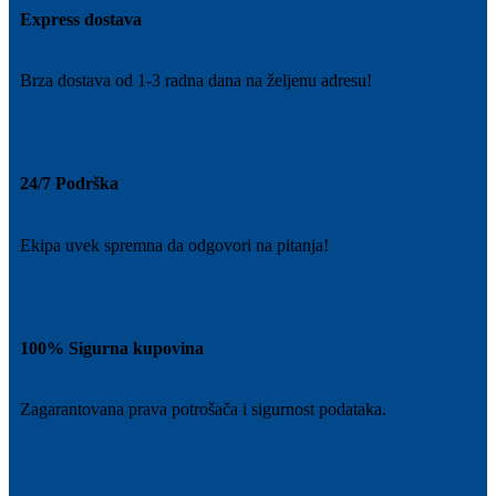
Express dostava
Brza dostava od 1-3 radna dana na željenu adresu!
24/7 Podrška
Ekipa uvek spremna da odgovori na pitanja!
100% Sigurna kupovina
Zagarantovana prava potrošača i sigurnost podataka.