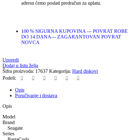
adresu ćemo poslati predračun za uplatu.
100 % SIGURNA KUPOVINA --- POVRAT ROBE
DO 14 DANA--- ZAGARANTOVAN POVRAT
NOVCA
Uporedi
Dodaj u listu želja
Šifra proizvoda:
17637
Kategorija:
Hard diskovi
Podeli:
Opis
Poručivanje i dostava
Opis
Model
Brand
Seagate
Series
BarraCuda