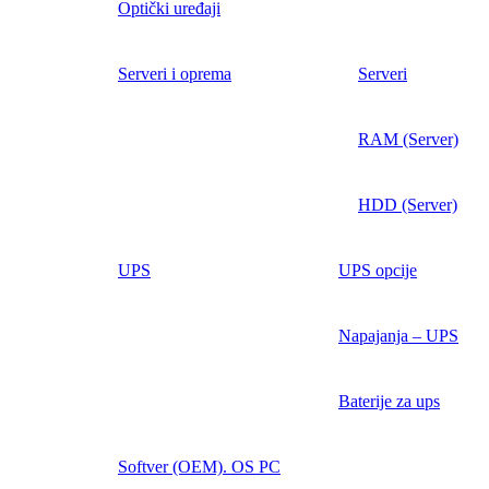
Optički uređaji
Serveri i oprema
Serveri
RAM (Server)
HDD (Server)
UPS
UPS opcije
Napajanja – UPS
Baterije za ups
Softver (OEM). OS PC