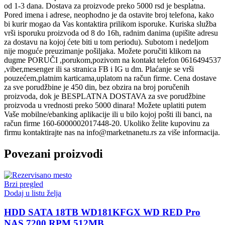
od 1-3 dana. Dostava za proizvode preko 5000 rsd je besplatna.
Pored imena i adrese, neophodno je da ostavite broj telefona, kako
bi kurir mogao da Vas kontaktira prilikom isporuke. Kuriska služba
vrši isporuku proizvoda od 8 do 16h, radnim danima (upišite adresu
za dostavu na kojoj ćete biti u tom periodu). Subotom i nedeljom
nije moguće preuzimanje pošiljaka. Možete poručiti klikom na
dugme PORUČI ,porukom,pozivom na kontakt telefon 0616494537
,viber,mesenger ili sa stranica FB i IG u dm. Plaćanje se vrši
pouzećem,platnim karticama,uplatom na račun firme. Cena dostave
za sve porudžbine je 450 din, bez obzira na broj poručenih
proizvoda, dok je BESPLATNA DOSTAVA za sve porudžbine
proizvoda u vrednosti preko 5000 dinara! Možete uplatiti putem
Vaše mobilne/ebanking aplikacije ili u bilo kojoj pošti ili banci, na
račun firme 160-6000002017448-20. Ukoliko želite kupovinu za
firmu kontaktirajte nas na info@marketnanetu.rs za više informacija.
Povezani proizvodi
Brzi pregled
Dodaj u listu želja
HDD SATA 18TB WD181KFGX WD RED Pro
NAS 7200 RPM 512MB