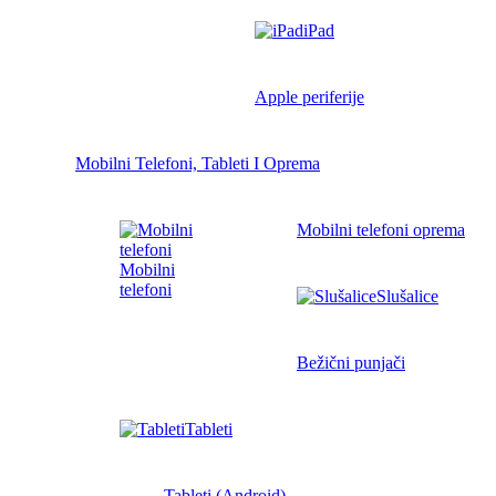
iPad
Apple periferije
Mobilni Telefoni, Tableti I Oprema
Mobilni telefoni oprema
Mobilni
telefoni
Slušalice
Bežični punjači
Tableti
Tableti (Android)