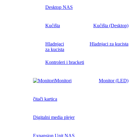
Desktop NAS
Kućišta
Kućišta (Desktop)
Hladnjaci
Hladnjaci za kucista
za kucista
Kontroleri i bracketi
Monitori
Monitor (LED)
čitači kartica
Digitalni media plejer
Expansion Unit NAS