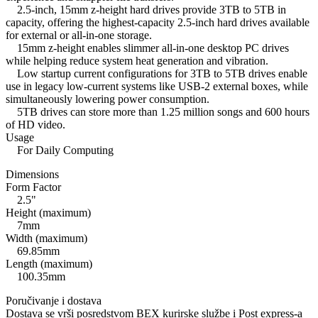
2.5-inch, 15mm z-height hard drives provide 3TB to 5TB in
capacity, offering the highest-capacity 2.5-inch hard drives available
for external or all-in-one storage.
15mm z-height enables slimmer all-in-one desktop PC drives
while helping reduce system heat generation and vibration.
Low startup current configurations for 3TB to 5TB drives enable
use in legacy low-current systems like USB-2 external boxes, while
simultaneously lowering power consumption.
5TB drives can store more than 1.25 million songs and 600 hours
of HD video.
Usage
For Daily Computing
Dimensions
Form Factor
2.5"
Height (maximum)
7mm
Width (maximum)
69.85mm
Length (maximum)
100.35mm
Poručivanje i dostava
Dostava se vrši posredstvom BEX kurirske službe i Post express-a