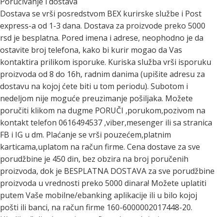
Poručivanje i dostava
Dostava se vrši posredstvom BEX kurirske službe i Post
express-a od 1-3 dana. Dostava za proizvode preko 5000
rsd je besplatna. Pored imena i adrese, neophodno je da
ostavite broj telefona, kako bi kurir mogao da Vas
kontaktira prilikom isporuke. Kuriska služba vrši isporuku
proizvoda od 8 do 16h, radnim danima (upišite adresu za
dostavu na kojoj ćete biti u tom periodu). Subotom i
nedeljom nije moguće preuzimanje pošiljaka. Možete
poručiti klikom na dugme PORUČI ,porukom,pozivom na
kontakt telefon 0616494537 ,viber,mesenger ili sa stranica
FB i IG u dm. Plaćanje se vrši pouzećem,platnim
karticama,uplatom na račun firme. Cena dostave za sve
porudžbine je 450 din, bez obzira na broj poručenih
proizvoda, dok je BESPLATNA DOSTAVA za sve porudžbine
proizvoda u vrednosti preko 5000 dinara! Možete uplatiti
putem Vaše mobilne/ebanking aplikacije ili u bilo kojoj
pošti ili banci, na račun firme 160-6000002017448-20.