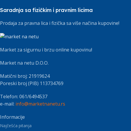
Saradnja sa fizičkim i pravnim licima
Prodaja za pravna lica i fizička sa više načina kupovine!
Market za sigurnu i brzu online kupovinu!
Market na netu D.O.O.
Matični broj: 21919624
Poreski broj (PIB) 113734769
Telefon: 061/6494537
e-mail:
info@marketnanetu.rs
Informacije
Najčešća pitanja