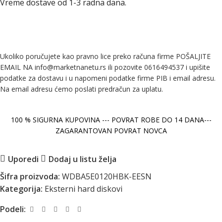
Vreme dostave od 1-3 radna dana.
Ukoliko poručujete kao pravno lice preko računa firme POŠALJITE
EMAIL NA info@marketnanetu.rs ili pozovite 0616494537 i upišite
podatke za dostavu i u napomeni podatke firme PIB i email adresu.
Na email adresu ćemo poslati predračun za uplatu.
100 % SIGURNA KUPOVINA --- POVRAT ROBE DO 14 DANA---
ZAGARANTOVAN POVRAT NOVCA
Uporedi
Dodaj u listu želja
Šifra proizvoda:
WDBA5E0120HBK-EESN
Kategorija:
Eksterni hard diskovi
Podeli: