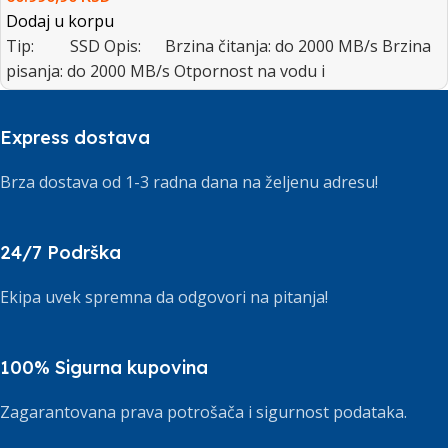
Dodaj u korpu
Tip: SSD Opis: Brzina čitanja: do 2000 MB/s Brzina
pisanja: do 2000 MB/s Otpornost na vodu i
Express dostava
Brza dostava od 1-3 radna dana na željenu adresu!
24/7 Podrška
Ekipa uvek spremna da odgovori na pitanja!
100% Sigurna kupovina
Zagarantovana prava potrošača i sigurnost podataka.