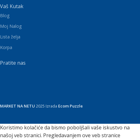
Vaš Kutak
Blog
Moj Nalog
Lista želja
Korpa
Pratite nas
MARKET NA NETU
2025 Izrada
Ecom Puzzle
Koristimo kolačiće da bismo poboljšali vaše iskustvo na
našoj veb stranici. Pregledavanjem ove veb stranice