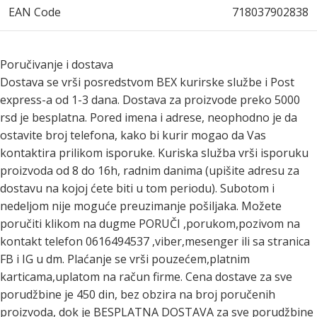
EAN Code
718037902838
Poručivanje i dostava
Dostava se vrši posredstvom BEX kurirske službe i Post
express-a od 1-3 dana. Dostava za proizvode preko 5000
rsd je besplatna. Pored imena i adrese, neophodno je da
ostavite broj telefona, kako bi kurir mogao da Vas
kontaktira prilikom isporuke. Kuriska služba vrši isporuku
proizvoda od 8 do 16h, radnim danima (upišite adresu za
dostavu na kojoj ćete biti u tom periodu). Subotom i
nedeljom nije moguće preuzimanje pošiljaka. Možete
poručiti klikom na dugme PORUČI ,porukom,pozivom na
kontakt telefon 0616494537 ,viber,mesenger ili sa stranica
FB i IG u dm. Plaćanje se vrši pouzećem,platnim
karticama,uplatom na račun firme. Cena dostave za sve
porudžbine je 450 din, bez obzira na broj poručenih
proizvoda, dok je BESPLATNA DOSTAVA za sve porudžbine