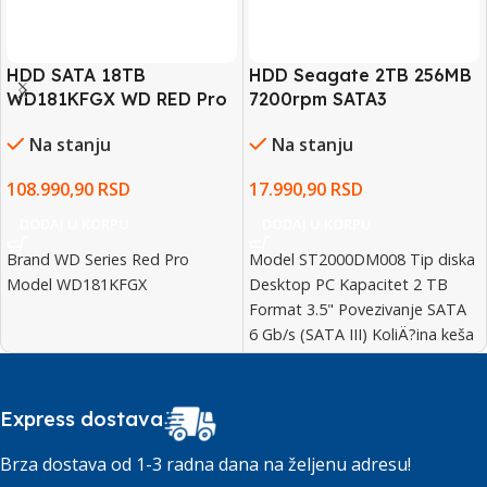
HDD SATA 18TB
HDD Seagate 2TB 256MB
WD181KFGX WD RED Pro
7200rpm SATA3
NAS 7200 RPM 512MB
ST2000DM008
Na stanju
Na stanju
108.990,90
RSD
17.990,90
RSD
DODAJ U KORPU
DODAJ U KORPU
Brand WD Series Red Pro
Model ST2000DM008 Tip diska
Model WD181KFGX
Desktop PC Kapacitet 2 TB
Format 3.5" Povezivanje SATA
6 Gb/s (SATA III) KoliÄ?ina keša
256
Express dostava
Brza dostava od 1-3 radna dana na željenu adresu!