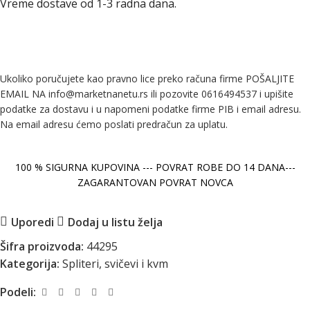
Vreme dostave od 1-3 radna dana.
Ukoliko poručujete kao pravno lice preko računa firme POŠALJITE
EMAIL NA info@marketnanetu.rs ili pozovite 0616494537 i upišite
podatke za dostavu i u napomeni podatke firme PIB i email adresu.
Na email adresu ćemo poslati predračun za uplatu.
100 % SIGURNA KUPOVINA --- POVRAT ROBE DO 14 DANA---
ZAGARANTOVAN POVRAT NOVCA
Uporedi
Dodaj u listu želja
Šifra proizvoda:
44295
Kategorija:
Spliteri, svičevi i kvm
Podeli: