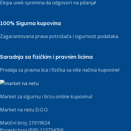
Ekipa uvek spremna da odgovori na pitanja!
100% Sigurna kupovina
Zagarantovana prava potrošača i sigurnost podataka.
Saradnja sa fizičkim i pravnim licima
Prodaja za pravna lica i fizička sa više načina kupovine!
Market za sigurnu i brzu online kupovinu!
Market na netu D.O.O.
Matični broj: 21919624
Poreski broj (PIB) 113734769