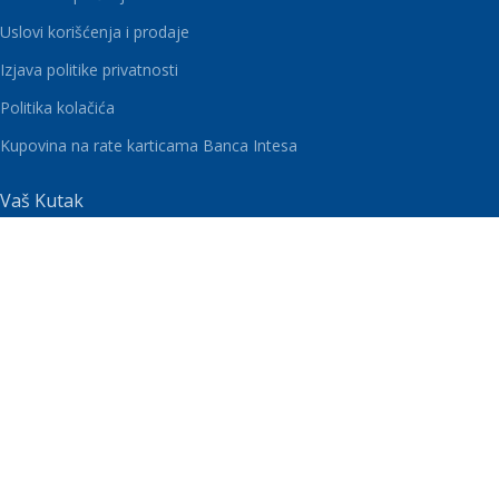
Uslovi korišćenja i prodaje
Izjava politike privatnosti
Politika kolačića
Kupovina na rate karticama Banca Intesa
Vaš Kutak
Blog
Moj Nalog
Lista želja
Korpa
Pratite nas