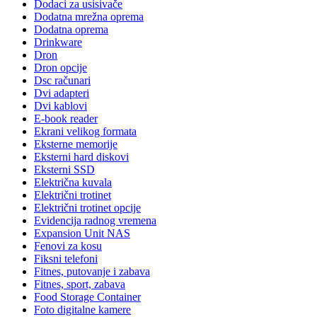
Dodaci za usisivače
Dodatna mrežna oprema
Dodatna oprema
Drinkware
Dron
Dron opcije
Dsc računari
Dvi adapteri
Dvi kablovi
E-book reader
Ekrani velikog formata
Eksterne memorije
Eksterni hard diskovi
Eksterni SSD
Električna kuvala
Električni trotinet
Električni trotinet opcije
Evidencija radnog vremena
Expansion Unit NAS
Fenovi za kosu
Fiksni telefoni
Fitnes, putovanje i zabava
Fitnes, sport, zabava
Food Storage Container
Foto digitalne kamere