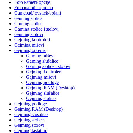
Foto kamere opcije
Fotoaparati i oprema
Gamepad/joystick/volani
Gaming stolica
Gaming stolice
Gaming stolice i stolovi
Gaming stolovi
Gejming kontroleri
Gejming miševi
Gejming oprema
Gaming miševi
Gaming slušalice
Gaming stolice i stolovi
Gejming kontroleri
Gejming miševi
Gejming podloge
Gejming RAM (Desktop)
Gejming slušalice
Gejming stolice
Gejming podloge
Gejming RAM (Desktop)
Gejming slušalice
Gejming stolice
Gejming stolovi
Gejming tastature