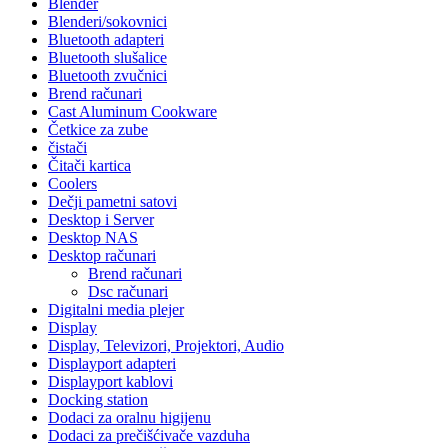
Blender
Blenderi/sokovnici
Bluetooth adapteri
Bluetooth slušalice
Bluetooth zvučnici
Brend računari
Cast Aluminum Cookware
Četkice za zube
čistači
Čitači kartica
Coolers
Dečji pametni satovi
Desktop i Server
Desktop NAS
Desktop računari
Brend računari
Dsc računari
Digitalni media plejer
Display
Display, Televizori, Projektori, Audio
Displayport adapteri
Displayport kablovi
Docking station
Dodaci za oralnu higijenu
Dodaci za prečišćivače vazduha