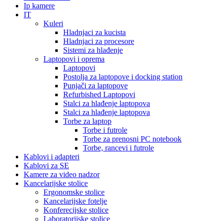
Ip kamere
IT
Kuleri
Hladnjaci za kucista
Hladnjaci za procesore
Sistemi za hlađenje
Laptopovi i oprema
Laptopovi
Postolja za laptopove i docking station
Punjači za laptopove
Refurbished Laptopovi
Stalci za hlađenje laptopova
Stalci za hlađenje laptopova
Torbe za laptop
Torbe i futrole
Torbe za prenosni PC notebook
Torbe, rancevi i futrole
Kablovi i adapteri
Kablovi za SE
Kamere za video nadzor
Kancelarijske stolice
Ergonomske stolice
Kancelarijske fotelje
Konferecijske stolice
Laboratorijske stolice