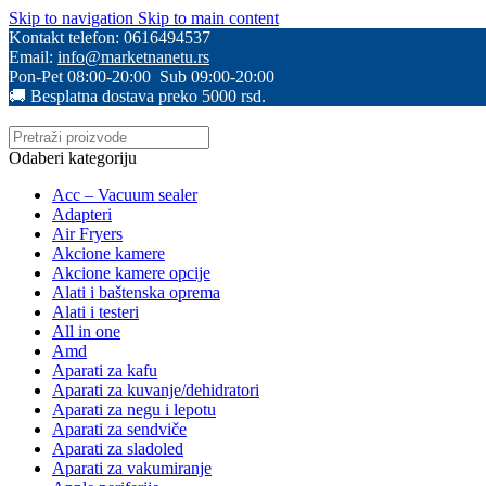
Skip to navigation
Skip to main content
Kontakt telefon: 0616494537
Email:
info@marketnanetu.rs
Pon-Pet 08:00-20:00 Sub 09:00-20:00
🚚 Besplatna dostava preko 5000 rsd.
Odaberi kategoriju
Acc – Vacuum sealer
Adapteri
Air Fryers
Akcione kamere
Akcione kamere opcije
Alati i baštenska oprema
Alati i testeri
All in one
Amd
Aparati za kafu
Aparati za kuvanje/dehidratori
Aparati za negu i lepotu
Aparati za sendviče
Aparati za sladoled
Aparati za vakumiranje