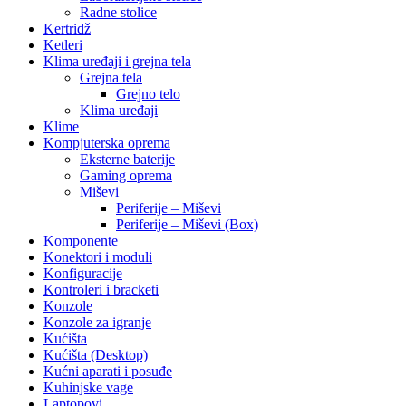
Radne stolice
Kertridž
Ketleri
Klima uređaji i grejna tela
Grejna tela
Grejno telo
Klima uređaji
Klime
Kompjuterska oprema
Eksterne baterije
Gaming oprema
Miševi
Periferije – Miševi
Periferije – Miševi (Box)
Komponente
Konektori i moduli
Konfiguracije
Kontroleri i bracketi
Konzole
Konzole za igranje
Kućišta
Kućišta (Desktop)
Kućni aparati i posuđe
Kuhinjske vage
Laptopovi