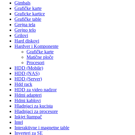
Gimbals
Grafičke karte
Graficke kartice
Grafičke table
Grejna tela
Grejno telo
Grilovi
Hard diskovi
Hardver i Komponente
Grafičke karte
Matične ploče
Procesori
HDD (Mobile)
HDD (NAS)
HDD (Server)
Hdd rack
HDD za video nadzor
Hdmi adapteri
Hdmi kablovi
Hladnjaci za kucista
Hladnjaci za procesore
Inkjet štampač
Intel
Interaktivne i magnetne table
Inverteri za SE