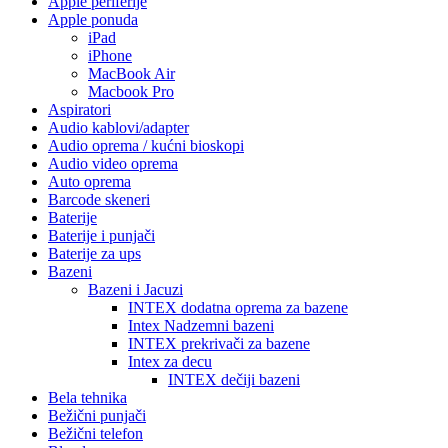
Apple periferije
Apple ponuda
iPad
iPhone
MacBook Air
Macbook Pro
Aspiratori
Audio kablovi/adapter
Audio oprema / kućni bioskopi
Audio video oprema
Auto oprema
Barcode skeneri
Baterije
Baterije i punjači
Baterije za ups
Bazeni
Bazeni i Jacuzi
INTEX dodatna oprema za bazene
Intex Nadzemni bazeni
INTEX prekrivači za bazene
Intex za decu
INTEX dečiji bazeni
Bela tehnika
Bežični punjači
Bežični telefon