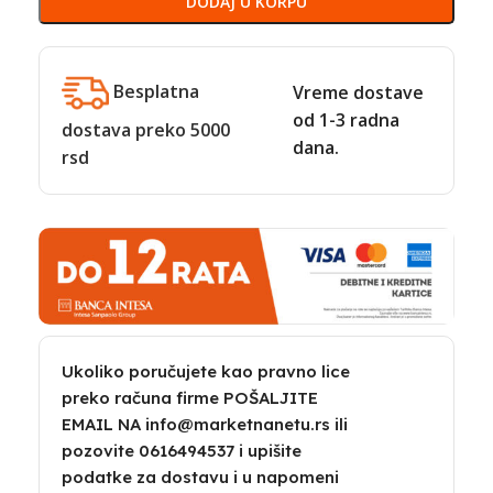
DODAJ U KORPU
Besplatna
Vreme dostave
od 1-3 radna
dostava preko 5000
dana.
rsd
Ukoliko poručujete kao pravno lice
preko računa firme POŠALJITE
EMAIL NA info@marketnanetu.rs ili
pozovite 0616494537 i upišite
podatke za dostavu i u napomeni