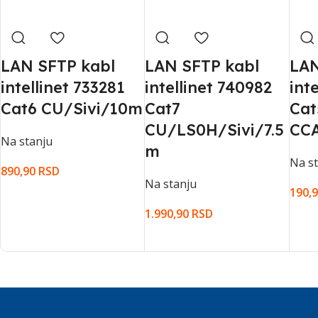
LAN SFTP kabl
LAN SFTP kabl
LAN
intellinet 733281
intellinet 740982
int
Cat6 CU/Sivi/10m
Cat7
Cat
CU/LS0H/Sivi/7.5
CCA
Na stanju
m
Na s
890,90
RSD
Na stanju
190,
DODAJ U KORPU
1.990,90
RSD
DOD
DODAJ U KORPU