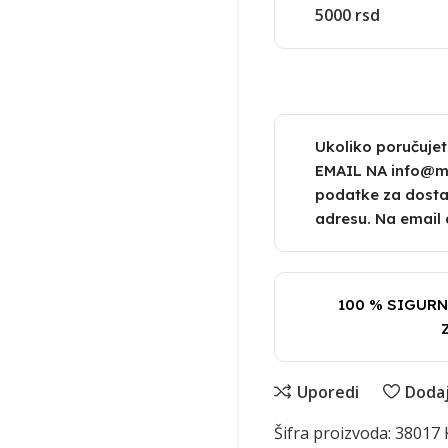
5000 rsd
Ukoliko poručuje
EMAIL NA info@mar
podatke za dosta
adresu. Na email 
100 % SIGURN
Uporedi
Dodaj 
Šifra proizvoda:
38017