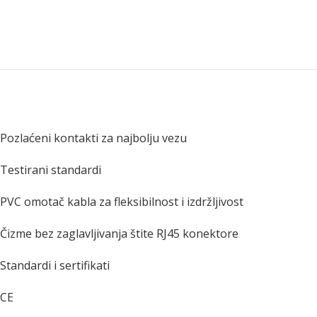
Pozlaćeni kontakti za najbolju vezu
Testirani standardi
PVC omotač kabla za fleksibilnost i izdržljivost
Čizme bez zaglavljivanja štite RJ45 konektore
Standardi i sertifikati
CE