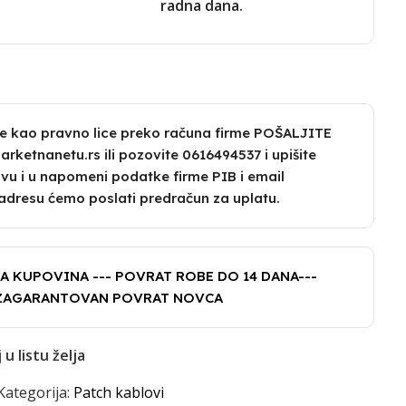
radna dana.
te kao pravno lice preko računa firme POŠALJITE
ketnanetu.rs ili pozovite 0616494537 i upišite
vu i u napomeni podatke firme PIB i email
adresu ćemo poslati predračun za uplatu.
A KUPOVINA --- POVRAT ROBE DO 14 DANA---
ZAGARANTOVAN POVRAT NOVCA
u listu želja
Kategorija:
Patch kablovi