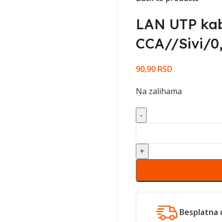
LAN UTP kabl
CCA//Sivi/0
90,90
RSD
Na zalihama
Besplatna 