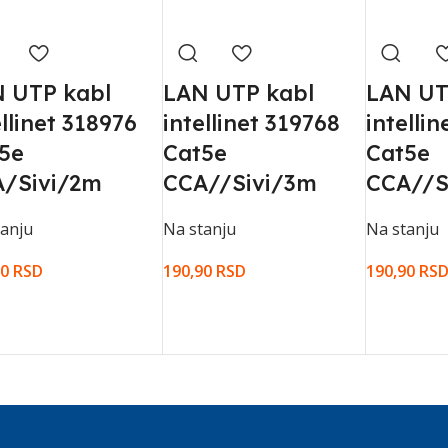
 UTP kabl
LAN UTP kabl
LAN UT
ellinet 318976
intellinet 319768
intelli
5e
Cat5e
Cat5e
/Sivi/2m
CCA//Sivi/3m
CCA//S
tanju
Na stanju
Na stanju
90
RSD
190,90
RSD
190,90
RS
AJ U KORPU
DODAJ U KORPU
DODAJ U 