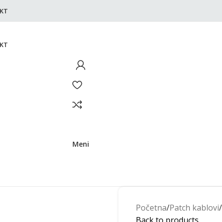
KT
KT
Meni
Početna
Patch kablovi
Back to products