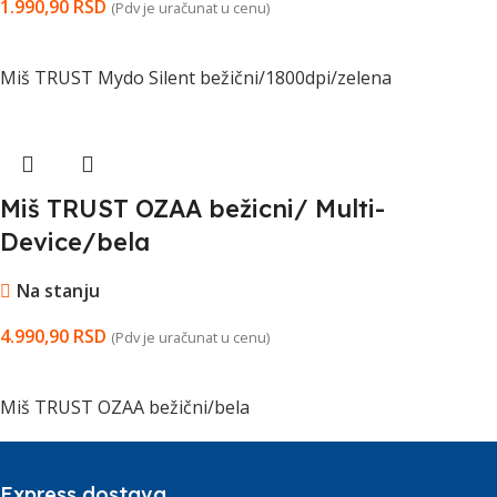
1.990,90
RSD
(Pdv je uračunat u cenu)
DODAJ U KORPU
Miš TRUST Mydo Silent bežični/1800dpi/zelena
Miš TRUST OZAA bežicni/ Multi-
Device/bela
Na stanju
4.990,90
RSD
(Pdv je uračunat u cenu)
DODAJ U KORPU
Miš TRUST OZAA bežični/bela
Express dostava