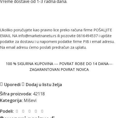
Vreme dostave od 1-3 radna dana.
Ukoliko poručujete kao pravno lice preko računa firme POŠALJITE
EMAIL NA info@marketnanetu.rs ili pozovite 0616494537 i upišite
podatke za dostavu i u napomeni podatke firme PIB i email adresu.
Na email adresu ćemo poslati predračun za uplatu.
100 % SIGURNA KUPOVINA --- POVRAT ROBE DO 14 DANA---
ZAGARANTOVAN POVRAT NOVCA
Uporedi
Dodaj u listu želja
Šifra proizvoda:
42118
Kategorija:
Miševi
Podeli: