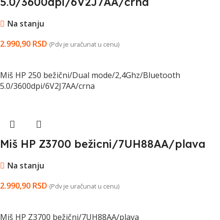
5.0/3600dpi/6V2J7AA/crna
Na stanju
2.990,90
RSD
(Pdv je uračunat u cenu)
DODAJ U KORPU
Miš HP 250 bežični/Dual mode/2,4Ghz/Bluetooth
5.0/3600dpi/6V2J7AA/crna
Miš HP Z3700 bežicni/7UH88AA/plava
Na stanju
2.990,90
RSD
(Pdv je uračunat u cenu)
DODAJ U KORPU
Miš HP Z3700 bežični/7UH88AA/plava