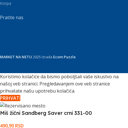
Korpa
Pratite nas
MARKET NA NETU
2025 Izrada
Ecom Puzzle
Koristimo kolačiće da bismo poboljšali vaše iskustvo na
našoj veb stranici. Pregledavanjem ove veb stranice
prihvatate našu upotrebu kolačića.
PRIHVATI
Miš žični Sandberg Saver crni 331-00
490,90
RSD