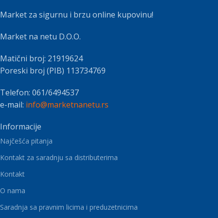
Market za sigurnu i brzu online kupovinu!
Market na netu D.O.O.
Matični broj: 21919624
Poreski broj (PIB) 113734769
Telefon: 061/6494537
e-mail:
info@marketnanetu.rs
Informacije
Najčešća pitanja
Kontakt za saradnju sa distributerima
Kontakt
O nama
Saradnja sa pravnim licima i preduzetnicima