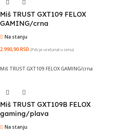
Miš TRUST GXT109 FELOX
GAMING/crna
Na stanju
2.990,90
RSD
(Pdv je uračunat u cenu)
DODAJ U KORPU
Miš TRUST GXT109 FELOX GAMING/crna
Miš TRUST GXT109B FELOX
gaming/plava
Na stanju