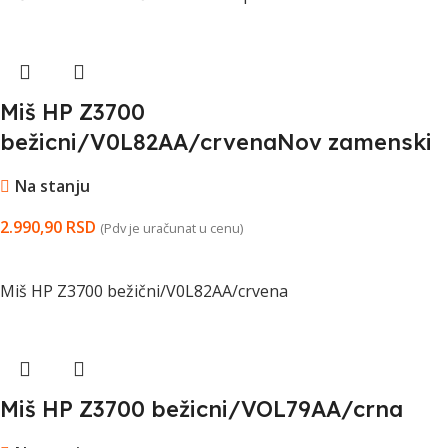
Miš HP Z3700
bežicni/V0L82AA/crvenaNov zamenski
Na stanju
2.990,90
RSD
(Pdv je uračunat u cenu)
DODAJ U KORPU
Miš HP Z3700 bežični/V0L82AA/crvena
Miš HP Z3700 bežicni/VOL79AA/crna