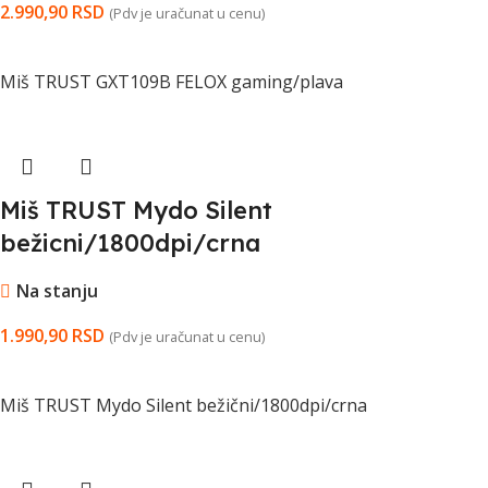
2.990,90
RSD
(Pdv je uračunat u cenu)
DODAJ U KORPU
Miš TRUST GXT109B FELOX gaming/plava
Miš TRUST Mydo Silent
bežicni/1800dpi/crna
Na stanju
1.990,90
RSD
(Pdv je uračunat u cenu)
DODAJ U KORPU
Miš TRUST Mydo Silent bežični/1800dpi/crna