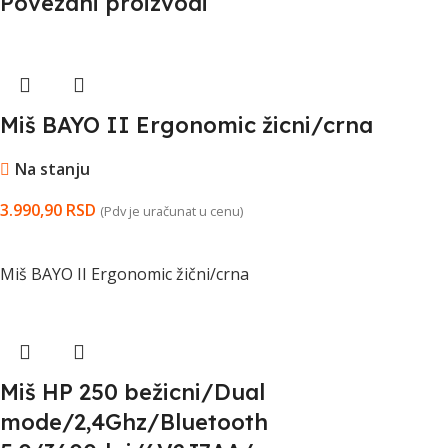
Povezani proizvodi
Miš BAYO II Ergonomic žicni/crna
Na stanju
3.990,90
RSD
(Pdv je uračunat u cenu)
DODAJ U KORPU
Miš BAYO II Ergonomic žični/crna
Miš HP 250 bežicni/Dual
mode/2,4Ghz/Bluetooth