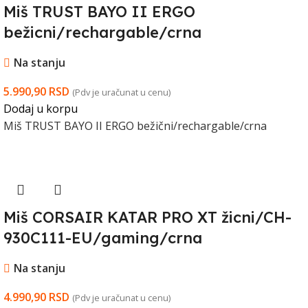
Miš TRUST BAYO II ERGO
bežicni/rechargable/crna
Na stanju
5.990,90
RSD
(Pdv je uračunat u cenu)
Dodaj u korpu
Miš TRUST BAYO II ERGO bežični/rechargable/crna
Miš CORSAIR KATAR PRO XT žicni/CH-
930C111-EU/gaming/crna
Na stanju
4.990,90
RSD
(Pdv je uračunat u cenu)