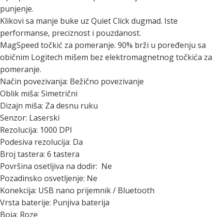
punjenje.
Klikovi sa manje buke uz Quiet Click dugmad. Iste
performanse, preciznost i pouzdanost.
MagSpeed točkić za pomeranje. 90% brži u poređenju sa
običnim Logitech mišem bez elektromagnetnog točkića za
pomeranje.
Način povezivanja: Bežično povezivanje
Oblik miša: Simetrični
Dizajn miša: Za desnu ruku
Senzor: Laserski
Rezolucija: 1000 DPI
Podesiva rezolucija: Da
Broj tastera: 6 tastera
Površina osetljiva na dodir: Ne
Pozadinsko osvetljenje: Ne
Konekcija: USB nano prijemnik / Bluetooth
Vrsta baterije: Punjiva baterija
Boja: Roze