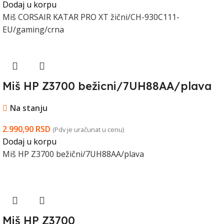
Dodaj u korpu
Miš CORSAIR KATAR PRO XT žični/CH-930C111-
EU/gaming/crna
Miš HP Z3700 bežicni/7UH88AA/plava
Na stanju
2.990,90
RSD
(Pdv je uračunat u cenu)
Dodaj u korpu
Miš HP Z3700 bežični/7UH88AA/plava
Miš HP Z3700