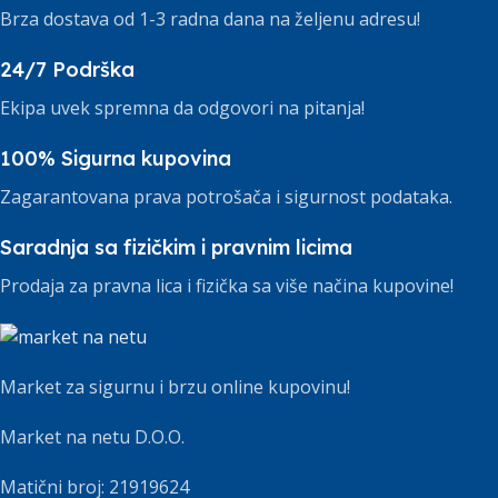
Brza dostava od 1-3 radna dana na željenu adresu!
24/7 Podrška
Ekipa uvek spremna da odgovori na pitanja!
100% Sigurna kupovina
Zagarantovana prava potrošača i sigurnost podataka.
Saradnja sa fizičkim i pravnim licima
Prodaja za pravna lica i fizička sa više načina kupovine!
Market za sigurnu i brzu online kupovinu!
Market na netu D.O.O.
Matični broj: 21919624