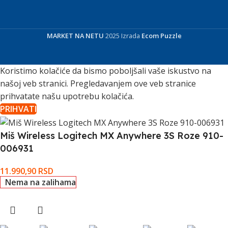
MARKET NA NETU
2025 Izrada
Ecom Puzzle
Koristimo kolačiće da bismo poboljšali vaše iskustvo na
našoj veb stranici. Pregledavanjem ove veb stranice
prihvatate našu upotrebu kolačića.
PRIHVATI
Miš Wireless Logitech MX Anywhere 3S Roze 910-
006931
11.990,90
RSD
Nema na zalihama