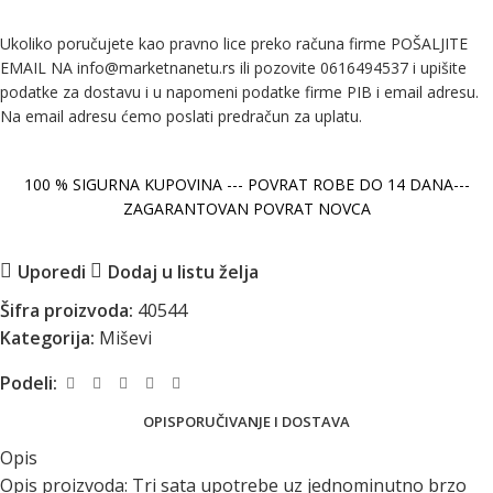
Ukoliko poručujete kao pravno lice preko računa firme POŠALJITE
EMAIL NA info@marketnanetu.rs ili pozovite 0616494537 i upišite
podatke za dostavu i u napomeni podatke firme PIB i email adresu.
Na email adresu ćemo poslati predračun za uplatu.
100 % SIGURNA KUPOVINA --- POVRAT ROBE DO 14 DANA---
ZAGARANTOVAN POVRAT NOVCA
Uporedi
Dodaj u listu želja
Šifra proizvoda:
40544
Kategorija:
Miševi
Podeli:
OPIS
PORUČIVANJE I DOSTAVA
Opis
Opis proizvoda: Tri sata upotrebe uz jednominutno brzo