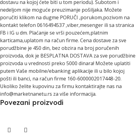
dostavu na kojoj ćete biti u tom periodu). Subotom i
nedeljom nije moguće preuzimanje pošiljaka. Možete
poručiti klikom na dugme PORUČI ,porukom,pozivom na
kontakt telefon 0616494537 ,viber,mesenger ili sa stranica
FB i IG u dm. Plaćanje se vrši pouzećem,platnim
karticama,uplatom na račun firme. Cena dostave za sve
porudžbine je 450 din, bez obzira na broj poručenih
proizvoda, dok je BESPLATNA DOSTAVA za sve porudžbine
proizvoda u vrednosti preko 5000 dinara! Možete uplatiti
putem Vaše mobilne/ebanking aplikacije ili u bilo kojoj
pošti ili banci, na račun firme 160-6000002017448-20.
Ukoliko želite kupovinu za firmu kontaktirajte nas na
info@marketnanetu.rs za više informacija.
Povezani proizvodi