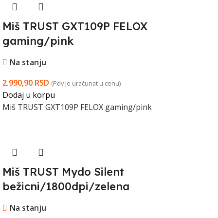
Miš TRUST GXT109P FELOX
gaming/pink
Na stanju
2.990,90
RSD
(Pdv je uračunat u cenu)
Dodaj u korpu
Miš TRUST GXT109P FELOX gaming/pink
Miš TRUST Mydo Silent
bežicni/1800dpi/zelena
Na stanju