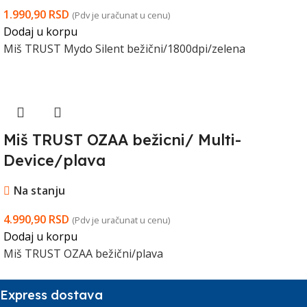
1.990,90
RSD
(Pdv je uračunat u cenu)
Dodaj u korpu
Miš TRUST Mydo Silent bežični/1800dpi/zelena
Miš TRUST OZAA bežicni/ Multi-
Device/plava
Na stanju
4.990,90
RSD
(Pdv je uračunat u cenu)
Dodaj u korpu
Miš TRUST OZAA bežični/plava
Express dostava