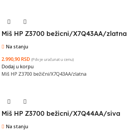
Miš HP Z3700 bežicni/X7Q43AA/zlatna
Na stanju
2.990,90
RSD
(Pdv je uračunat u cenu)
Dodaj u korpu
Miš HP Z3700 bežični/X7Q43AA/zlatna
Miš HP Z3700 bežicni/X7Q44AA/siva
Na stanju