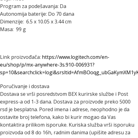
Program za podešavanja: Da
Autonomija baterije: Do 70 dana
Dimenzije: 6.5 x 10.05 x 3.44 cm
Masa: 99 g
Link proizvođača:
https://www.logitech.com/en-
eu/shop/p/mx-anywhere-3s.910-006931?
sp=10&searchclick=logi&srsltid=AfmBOoqg_ubGaKymXM1
Poručivanje i dostava
Dostava se vrši posredstvom BEX kurirske službe i Post
express-a od 1-3 dana. Dostava za proizvode preko 5000
rsd je besplatna. Pored imena i adrese, neophodno je da
ostavite broj telefona, kako bi kurir mogao da Vas
kontaktira prilikom isporuke. Kuriska služba vrši isporuku
proizvoda od 8 do 16h, radnim danima (upišite adresu za