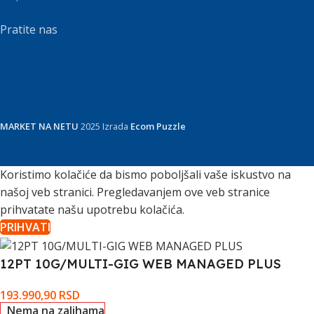
Pratite nas
MARKET NA NETU
2025 Izrada
Ecom Puzzle
Koristimo kolačiće da bismo poboljšali vaše iskustvo na
našoj veb stranici. Pregledavanjem ove veb stranice
prihvatate našu upotrebu kolačića.
PRIHVATI
12PT 10G/MULTI-GIG WEB MANAGED PLUS
193.990,90
RSD
Nema na zalihama