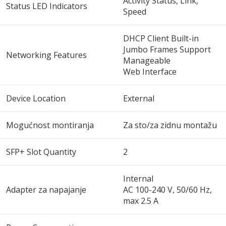
Activity Status, Link,
Status LED Indicators
Speed
DHCP Client Built-in
Jumbo Frames Support
Networking Features
Manageable
Web Interface
Device Location
External
Mogućnost montiranja
Za sto/za zidnu montažu
SFP+ Slot Quantity
2
Internal
Adapter za napajanje
AC 100-240 V, 50/60 Hz,
max 2.5 A