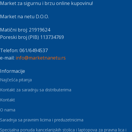
Market za sigurnu i brzu online kupovinu!
Market na netu D.O.O.
Matični broj: 21919624
Poreski broj (PIB) 113734769
Telefon: 061/6494537
e-mail:
info@marketnanetu.rs
Informacije
Najčešća pitanja
Kontakt za saradnju sa distributerima
Kontakt
O nama
Saradnja sa pravnim licima i preduzetnicima
Specijalna ponuda kancelarijskih stolica i laptopova za pravna lica i