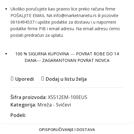
Ukoliko poručujete kao pravno lice preko računa firme
POŠALJITE EMAIL NA info@marketnanetu.rs ili pozovite
0616494537 i upišite podatke za dostavu i u napomeni
podatke firme PIB i email adresu. Na email adresu ćemo
poslati predračun za uplatu.
100 % SIGURNA KUPOVINA --- POVRAT ROBE DO 14
DANA--- ZAGARANTOVAN POVRAT NOVCA
Uporedi
Dodaj u listu želja
Šifra proizvoda:
XS512EM-100EUS
Kategorija:
Mreža - Svičevi
Podeli:
OPIS
PORUČIVANJE I DOSTAVA