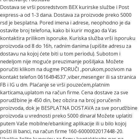
Dostava se vrši posredstvom BEX kurirske službe i Post
express-a od 1-3 dana. Dostava za proizvode preko 5000
rsd je besplatna. Pored imena i adrese, neophodno je da
ostavite broj telefona, kako bi kurir mogao da Vas
kontaktira prilikom isporuke. Kuriska služba vrši isporuku
proizvoda od 8 do 16h, radnim danima (upišite adresu za
dostavu na kojoj ćete biti u tom periodu). Subotom i
nedeljom nije moguće preuzimanje pošiljaka. Možete
poručiti klikom na dugme PORUČI ,porukom,pozivom na
kontakt telefon 0616494537 ,viber,mesenger ili sa stranica
FB i IG u dm. Plaćanje se vrši pouzećem,platnim
karticama,uplatom na račun firme. Cena dostave za sve
porudžbine je 450 din, bez obzira na broj poručenih
proizvoda, dok je BESPLATNA DOSTAVA za sve porudžbine
proizvoda u vrednosti preko 5000 dinara! Možete uplatiti
putem Vaše mobilne/ebanking aplikacije ili u bilo kojoj
pošti ili banci, na račun firme 160-6000002017448-20.