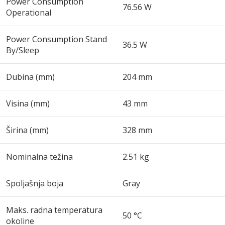
Power Consumption
76.56 W
Operational
Power Consumption Stand
36.5 W
By/Sleep
Dubina (mm)
204 mm
Visina (mm)
43 mm
Širina (mm)
328 mm
Nominalna težina
2.51 kg
Spoljašnja boja
Gray
Maks. radna temperatura
50 °C
okoline