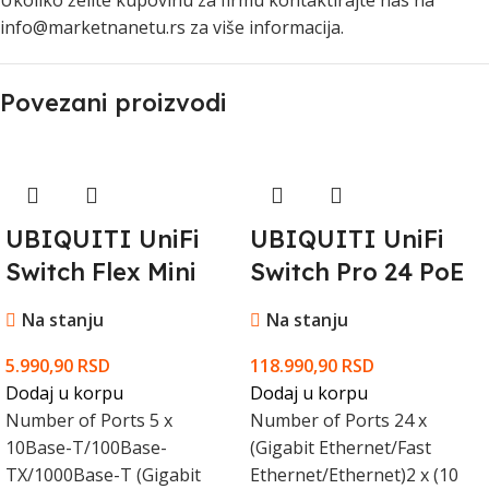
Ukoliko želite kupovinu za firmu kontaktirajte nas na
info@marketnanetu.rs za više informacija.
Povezani proizvodi
UBIQUITI UniFi
UBIQUITI UniFi
Switch Flex Mini
Switch Pro 24 PoE
Na stanju
Na stanju
5.990,90
RSD
118.990,90
RSD
Dodaj u korpu
Dodaj u korpu
Number of Ports 5 x
Number of Ports 24 x
10Base-T/100Base-
(Gigabit Ethernet/Fast
TX/1000Base-T (Gigabit
Ethernet/Ethernet)2 x (10