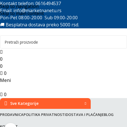
Kontakt telefon: 0616494537
Skip to navigation
Email:
info@marketnanetu.rs
Skip to main content
Pon-Pet 08:00-20:00 Sub 09:00-20:00
🚚 Besplatna dostava preko 5000 rsd.
0
0
0
Meni
0
Sve Kategorije
PRODAVNICA
POLITIKA PRIVATNOSTI
DOSTAVA I PLAĆANJE
BLOG
KONTAKT