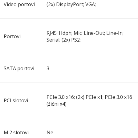
Video portovi
(2x) DisplayPort; VGA;
RJ45; Hdph; Mic; Line-Out; Line-In;
Portovi
Serial; (2x) PS2;
SATA portovi
3
PCIe 3.0 x16; (2x) PCIe x1; PCIe 3.0 x16
PCI slotovi
(žični x4)
M.2 slotovi
Ne