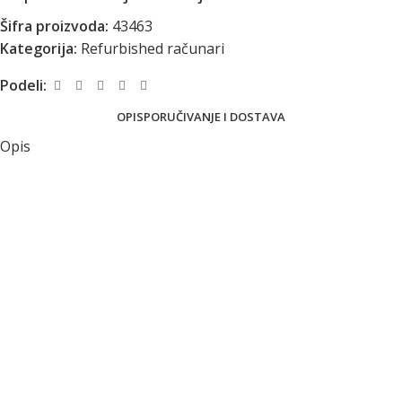
Šifra proizvoda:
43463
Kategorija:
Refurbished računari
Podeli:
OPIS
PORUČIVANJE I DOSTAVA
Opis