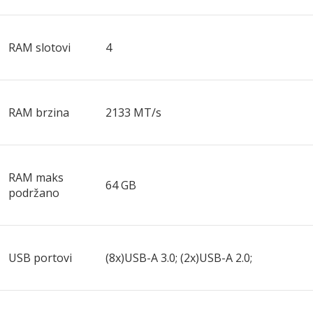
RAM slotovi
4
RAM brzina
2133 MT/s
RAM maks
64 GB
podržano
USB portovi
(8x)USB-A 3.0; (2x)USB-A 2.0;