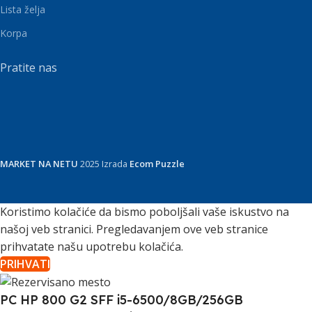
Lista želja
Korpa
Pratite nas
MARKET NA NETU
2025 Izrada
Ecom Puzzle
Koristimo kolačiće da bismo poboljšali vaše iskustvo na
našoj veb stranici. Pregledavanjem ove veb stranice
prihvatate našu upotrebu kolačića.
PRIHVATI
PC HP 800 G2 SFF i5-6500/8GB/256GB