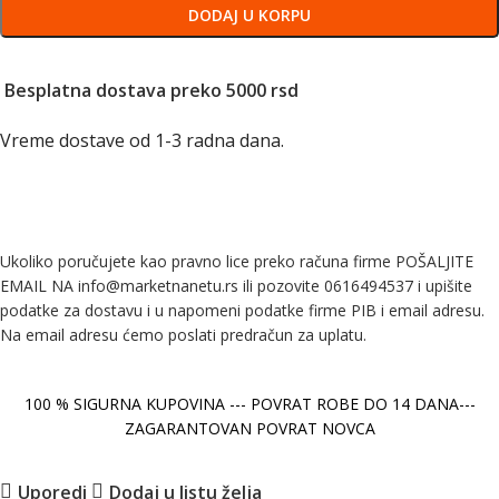
DODAJ U KORPU
Besplatna dostava preko 5000 rsd
Vreme dostave od 1-3 radna dana.
Ukoliko poručujete kao pravno lice preko računa firme POŠALJITE
EMAIL NA info@marketnanetu.rs ili pozovite 0616494537 i upišite
podatke za dostavu i u napomeni podatke firme PIB i email adresu.
Na email adresu ćemo poslati predračun za uplatu.
100 % SIGURNA KUPOVINA --- POVRAT ROBE DO 14 DANA---
ZAGARANTOVAN POVRAT NOVCA
Uporedi
Dodaj u listu želja