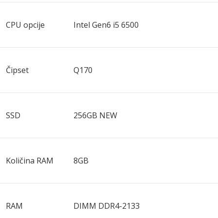
CPU opcije
Intel Gen6 i5 6500
Čipset
Q170
SSD
256GB NEW
Količina RAM
8GB
RAM
DIMM DDR4-2133