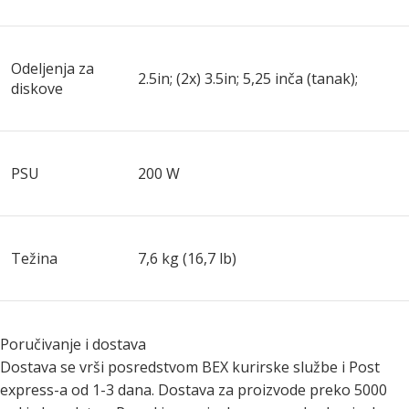
Odeljenja za
2.5in; (2x) 3.5in; 5,25 inča (tanak);
diskove
PSU
200 W
Težina
7,6 kg (16,7 lb)
Poručivanje i dostava
Dostava se vrši posredstvom BEX kurirske službe i Post
express-a od 1-3 dana. Dostava za proizvode preko 5000