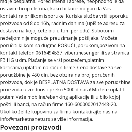
rsd je besplatna. Pored imena i adrese, neophodno je da
ostavite broj telefona, kako bi kurir mogao da Vas
kontaktira prilikom isporuke. Kuriska služba vrši isporuku
proizvoda od 8 do 16h, radnim danima (upišite adresu za
dostavu na kojoj ćete biti u tom periodu). Subotom i
nedeljom nije moguće preuzimanje pošiljaka. Možete
poručiti klikom na dugme PORUČI ,porukom,pozivom na
kontakt telefon 0616494537 ,viber,mesenger ili sa stranica
FB i IG u dm. Plaćanje se vrši pouzećem,platnim
karticama,uplatom na račun firme. Cena dostave za sve
porudžbine je 450 din, bez obzira na broj poručenih
proizvoda, dok je BESPLATNA DOSTAVA za sve porudžbine
proizvoda u vrednosti preko 5000 dinara! Možete uplatiti
putem Vaše mobilne/ebanking aplikacije ili u bilo kojoj
pošti ili banci, na račun firme 160-6000002017448-20.
Ukoliko želite kupovinu za firmu kontaktirajte nas na
info@marketnanetu.rs za više informacija.
Povezani proizvodi