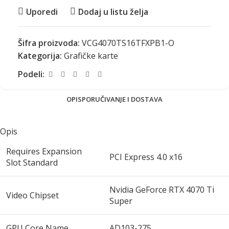
Uporedi
Dodaj u listu želja
Šifra proizvoda:
VCG4070TS16TFXPB1-O
Kategorija:
Grafičke karte
Podeli:
OPIS
PORUČIVANJE I DOSTAVA
Opis
Requires Expansion
PCI Express 4.0 x16
Slot Standard
Nvidia GeForce RTX 4070 Ti
Video Chipset
Super
GPU Core Name
AD103-275