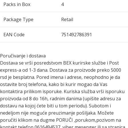
Packs in Box
4
Package Type
Retail
EAN Code
751492786391
Poručivanje i dostava
Dostava se vrši posredstvom BEX kurirske službe i Post
express-a od 1-3 dana. Dostava za proizvode preko 5000
rsd je besplatna. Pored imena i adrese, neophodno je da
ostavite broj telefona, kako bi kurir mogao da Vas
kontaktira prilikom isporuke. Kuriska služba vrši isporuku
proizvoda od 8 do 16h, radnim danima (upišite adresu za
dostavu na kojoj ćete biti u tom periodu). Subotom i
nedeljom nije moguće preuzimanje pošiljaka. Možete
poručiti klikom na dugme PORUČI ,porukom,pozivom na
kontakt telefon 0616494537 ,viber,mesenger ili sa stranica