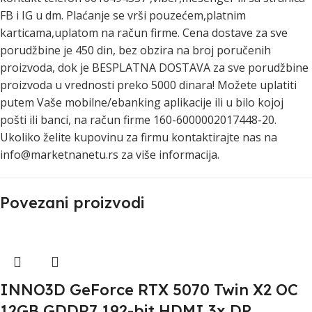
FB i IG u dm. Plaćanje se vrši pouzećem,platnim
karticama,uplatom na račun firme. Cena dostave za sve
porudžbine je 450 din, bez obzira na broj poručenih
proizvoda, dok je BESPLATNA DOSTAVA za sve porudžbine
proizvoda u vrednosti preko 5000 dinara! Možete uplatiti
putem Vaše mobilne/ebanking aplikacije ili u bilo kojoj
pošti ili banci, na račun firme 160-6000002017448-20.
Ukoliko želite kupovinu za firmu kontaktirajte nas na
info@marketnanetu.rs za više informacija.
Povezani proizvodi
INNO3D GeForce RTX 5070 Twin X2 OC
12GB GDDR7 192-bit HDMI 3x DP