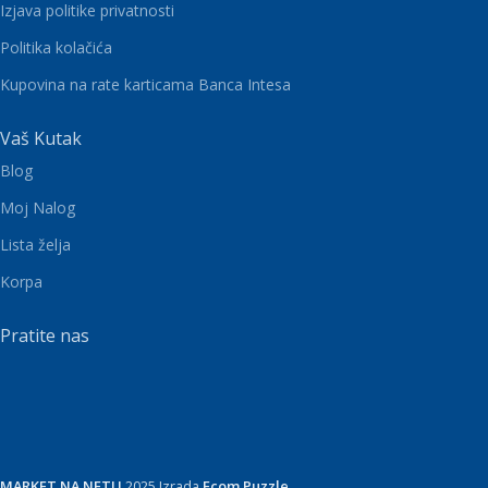
Izjava politike privatnosti
Politika kolačića
Kupovina na rate karticama Banca Intesa
Vaš Kutak
Blog
Moj Nalog
Lista želja
Korpa
Pratite nas
MARKET NA NETU
2025 Izrada
Ecom Puzzle