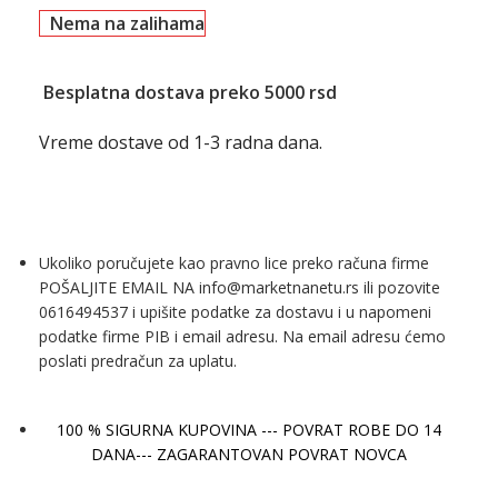
Nema na zalihama
Besplatna dostava preko 5000 rsd
Vreme dostave od 1-3 radna dana.
Ukoliko poručujete kao pravno lice preko računa firme
POŠALJITE EMAIL NA info@marketnanetu.rs ili pozovite
0616494537 i upišite podatke za dostavu i u napomeni
podatke firme PIB i email adresu. Na email adresu ćemo
poslati predračun za uplatu.
100 % SIGURNA KUPOVINA --- POVRAT ROBE DO 14
DANA--- ZAGARANTOVAN POVRAT NOVCA