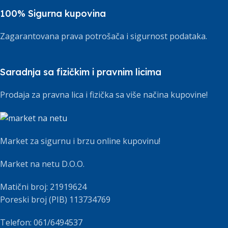
100% Sigurna kupovina
Zagarantovana prava potrošača i sigurnost podataka.
Saradnja sa fizičkim i pravnim licima
Prodaja za pravna lica i fizička sa više načina kupovine!
Market za sigurnu i brzu online kupovinu!
Market na netu D.O.O.
Matični broj: 21919624
Poreski broj (PIB) 113734769
Telefon: 061/6494537