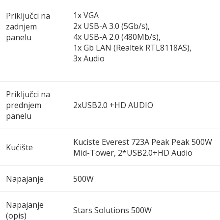
1x VGA
Priključci na
2x USB-A 3.0 (5Gb/​s),
zadnjem
4x USB-A 2.0 (480Mb/​s),
panelu
1x Gb LAN (Realtek RTL8118AS),
3x Audio
Priključci na
prednjem
2xUSB2.0 +HD AUDIO
panelu
Kuciste Everest 723A Peak Peak 500W
Kućište
Mid-Tower, 2*USB2.0+HD Audio
Napajanje
500W
Napajanje
Stars Solutions 500W
(opis)