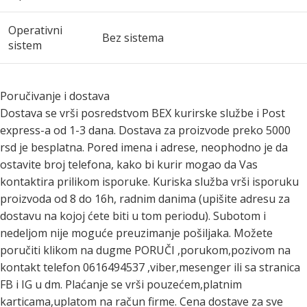
Operativni
Bez sistema
sistem
Poručivanje i dostava
Dostava se vrši posredstvom BEX kurirske službe i Post
express-a od 1-3 dana. Dostava za proizvode preko 5000
rsd je besplatna. Pored imena i adrese, neophodno je da
ostavite broj telefona, kako bi kurir mogao da Vas
kontaktira prilikom isporuke. Kuriska služba vrši isporuku
proizvoda od 8 do 16h, radnim danima (upišite adresu za
dostavu na kojoj ćete biti u tom periodu). Subotom i
nedeljom nije moguće preuzimanje pošiljaka. Možete
poručiti klikom na dugme PORUČI ,porukom,pozivom na
kontakt telefon 0616494537 ,viber,mesenger ili sa stranica
FB i IG u dm. Plaćanje se vrši pouzećem,platnim
karticama,uplatom na račun firme. Cena dostave za sve