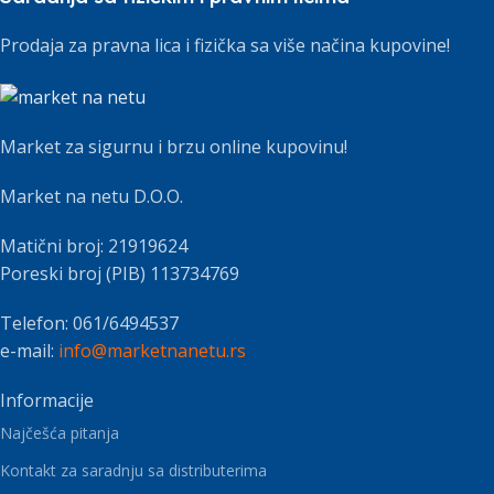
Prodaja za pravna lica i fizička sa više načina kupovine!
Market za sigurnu i brzu online kupovinu!
Market na netu D.O.O.
Matični broj: 21919624
Poreski broj (PIB) 113734769
Telefon: 061/6494537
e-mail:
info@marketnanetu.rs
Informacije
Najčešća pitanja
Kontakt za saradnju sa distributerima