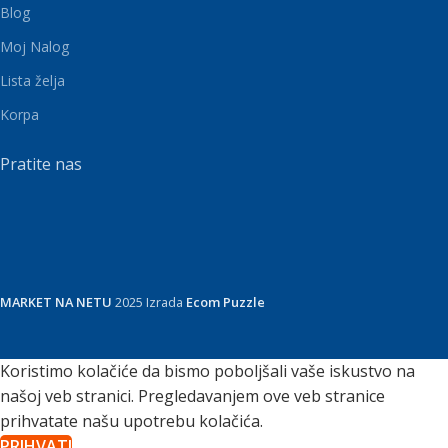
Blog
Moj Nalog
Lista želja
Korpa
Pratite nas
MARKET NA NETU
2025 Izrada
Ecom Puzzle
Koristimo kolačiće da bismo poboljšali vaše iskustvo na
našoj veb stranici. Pregledavanjem ove veb stranice
prihvatate našu upotrebu kolačića.
PRIHVATI