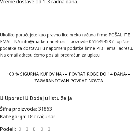
Vreme dostave od 1-3 radna dana.
Ukoliko poručujete kao pravno lice preko računa firme POŠALJITE
EMAIL NA info@marketnanetu.rs ili pozovite 0616494537 i upišite
podatke za dostavu i u napomeni podatke firme PIB i email adresu.
Na email adresu ćemo poslati predračun za uplatu.
100 % SIGURNA KUPOVINA --- POVRAT ROBE DO 14 DANA---
ZAGARANTOVAN POVRAT NOVCA
Uporedi
Dodaj u listu želja
Šifra proizvoda:
31863
Kategorija:
Dsc računari
Podeli: