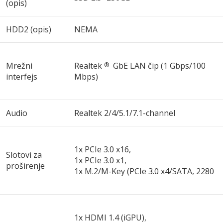
(opis)
HDD2 (opis)
NEMA
Mrežni
Realtek
GbE LAN čip (1 Gbps/100
®
interfejs
Mbps)
Audio
Realtek 2/4/5.1/7.1-channel
1x PCIe 3.0 x16,
Slotovi za
1x PCIe 3.0 x1,
proširenje
1x M.2/​M-Key (PCIe 3.0 x4/​SATA, 2280
1x HDMI 1.4 (iGPU),