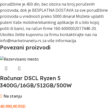
porudžbine je 450 din, bez obzira na broj poručenih
proizvoda, dok je BESPLATNA DOSTAVA za sve porudžbine
proizvoda u vrednosti preko 5000 dinara! Možete uplatiti
putem Vaše mobilne/ebanking aplikacije ili u bilo kojoj
pošti ili banci, na račun firme 160-6000002017448-20.
Ukoliko želite kupovinu za firmu kontaktirajte nas na
info@marketnanetu.rs za više informacija.
Povezani proizvodi
Računar DSCL Ryzen 5
3400G/16GB/512GB/500W
Na stanju
40.990,90
RSD