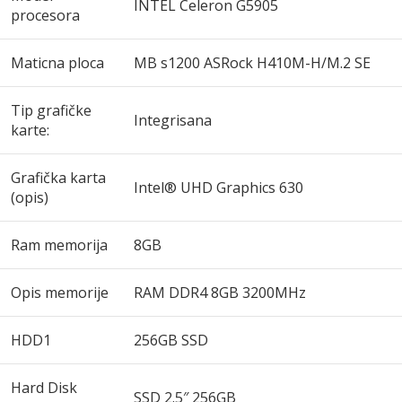
INTEL Celeron G5905
procesora
Maticna ploca
MB s1200 ASRock H410M-H/M.2 SE
Tip grafičke
Integrisana
karte:
Grafička karta
Intel® UHD Graphics 630
(opis)
Ram memorija
8GB
Opis memorije
RAM DDR4 8GB 3200MHz
HDD1
256GB SSD
Hard Disk
SSD 2.5″ 256GB