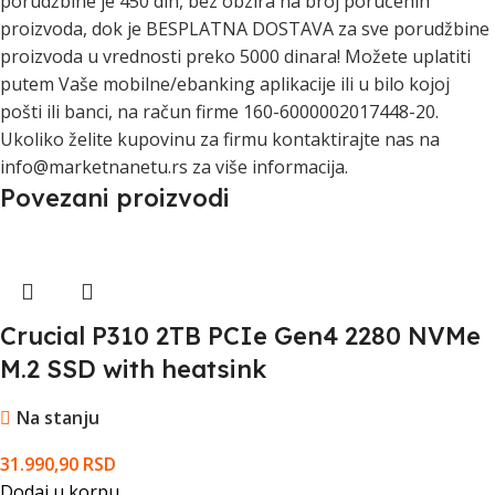
porudžbine je 450 din, bez obzira na broj poručenih
proizvoda, dok je BESPLATNA DOSTAVA za sve porudžbine
proizvoda u vrednosti preko 5000 dinara! Možete uplatiti
putem Vaše mobilne/ebanking aplikacije ili u bilo kojoj
pošti ili banci, na račun firme 160-6000002017448-20.
Ukoliko želite kupovinu za firmu kontaktirajte nas na
info@marketnanetu.rs za više informacija.
Povezani proizvodi
Crucial P310 2TB PCIe Gen4 2280 NVMe
M.2 SSD with heatsink
Na stanju
31.990,90
RSD
Dodaj u korpu