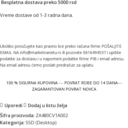
Besplatna dostava preko 5000 rsd
Vreme dostave od 1-3 radna dana.
Ukoliko poručujete kao pravno lice preko računa firme POŠALJITE
EMAIL NA info@marketnanetu.rs ili pozovite 0616494537 i upišite
podatke za dostavu i u napomeni podatke firme PIB i email adresu.
Na email adresu ćemo poslati predračun za uplatu.
100 % SIGURNA KUPOVINA --- POVRAT ROBE DO 14 DANA---
ZAGARANTOVAN POVRAT NOVCA
Uporedi
Dodaj u listu želja
Šifra proizvoda:
ZA480CV1A002
Kategorija:
SSD (Desktop)