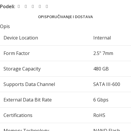
Podeli:
OPIS
PORUČIVANJE I DOSTAVA
Opis
Device Location
Internal
Form Factor
2.5" 7mm
Storage Capacity
480 GB
Supports Data Channel
SATA III-600
External Data Bit Rate
6 Gbps
Certifications
RoHS
Memory Technology
NAND Flash