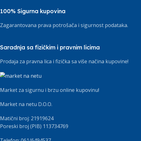
100% Sigurna kupovina
Zagarantovana prava potrošača i sigurnost podataka.
Saradnja sa fizičkim i pravnim licima
Prodaja za pravna lica i fizička sa više načina kupovine!
Market za sigurnu i brzu online kupovinu!
Market na netu D.O.O.
Matični broj: 21919624
Poreski broj (PIB) 113734769
Telefon: 061/6494537