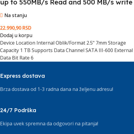
up to 550MB/s Read and 500 MB/s write
Na stanju
22.990,90
RSD
Dodaj u korpu
Device Location Internal Oblik/Format 2.5" 7mm Storage
Capacity 1 TB Supports Data Channel SATA III-600 External
Data Bit Rate 6
Express dostava
Brza dostava od 1-3 radna dana na željenu adresu!
24/7 Podrška
Ekipa uvek spremna da odgovori na pitanja!