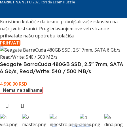
MARKET NA NETU
2025 Izrada
Ecom Puzzle
Koristimo kolačiće da bismo poboljšali vaše iskustvo na
našoj veb stranici. Pregledavanjem ove veb stranice
prihvatate našu upotrebu kolačića.
PRIHVATI
Seagate BarraCuda 480GB SSD, 2.5” 7mm, SATA
6 Gb/s, Read/Write: 540 / 500 MB/s
4.990,90
RSD
Nema na zalihama