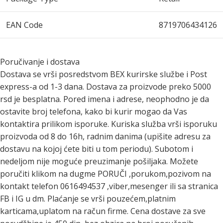
EAN Code
8719706434126
Poručivanje i dostava
Dostava se vrši posredstvom BEX kurirske službe i Post
express-a od 1-3 dana. Dostava za proizvode preko 5000
rsd je besplatna. Pored imena i adrese, neophodno je da
ostavite broj telefona, kako bi kurir mogao da Vas
kontaktira prilikom isporuke. Kuriska služba vrši isporuku
proizvoda od 8 do 16h, radnim danima (upišite adresu za
dostavu na kojoj ćete biti u tom periodu). Subotom i
nedeljom nije moguće preuzimanje pošiljaka. Možete
poručiti klikom na dugme PORUČI ,porukom,pozivom na
kontakt telefon 0616494537 ,viber,mesenger ili sa stranica
FB i IG u dm. Plaćanje se vrši pouzećem,platnim
karticama,uplatom na račun firme. Cena dostave za sve