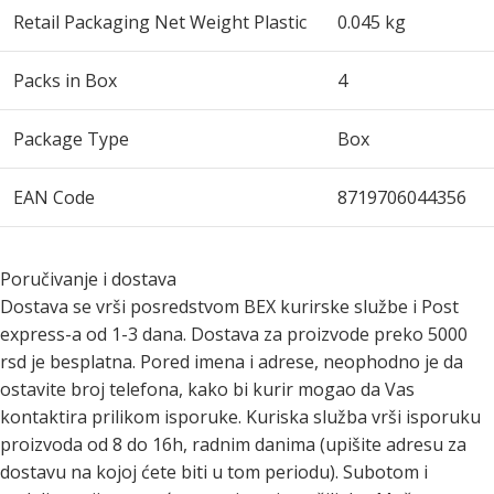
Retail Packaging Net Weight Plastic
0.045 kg
Packs in Box
4
Package Type
Box
EAN Code
8719706044356
Poručivanje i dostava
Dostava se vrši posredstvom BEX kurirske službe i Post
express-a od 1-3 dana. Dostava za proizvode preko 5000
rsd je besplatna. Pored imena i adrese, neophodno je da
ostavite broj telefona, kako bi kurir mogao da Vas
kontaktira prilikom isporuke. Kuriska služba vrši isporuku
proizvoda od 8 do 16h, radnim danima (upišite adresu za
dostavu na kojoj ćete biti u tom periodu). Subotom i