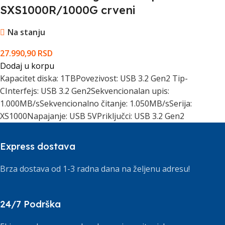
SXS1000R/1000G crveni
Na stanju
27.990,90
RSD
Dodaj u korpu
Kapacitet diska: 1TBPovezivost: USB 3.2 Gen2 Tip-
CInterfejs: USB 3.2 Gen2Sekvencionalan upis:
1.000MB/sSekvencionalno čitanje: 1.050MB/sSerija:
XS1000Napajanje: USB 5VPriključci: USB 3.2 Gen2
Express dostava
Brza dostava od 1-3 radna dana na željenu adresu!
24/7 Podrška