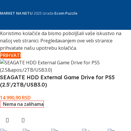
MARKET NA NETU
2025 Izrada
Ecom Puzzle
Koristimo kolačiće da bismo poboljšali vaše iskustvo na
našoj veb stranici. Pregledavanjem ove veb stranice
prihvatate našu upotrebu kolačića.
PRIHVATI
SEAGATE HDD External Game Drive for PS5
(2.5'/2TB/USB3.0)
14.990,90
RSD
Nema na zalihama