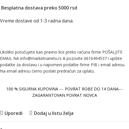
Besplatna dostava preko 5000 rsd
Vreme dostave od 1-3 radna dana.
Ukoliko poručujete kao pravno lice preko računa firme POŠALJITE
EMAIL NA info@marketnanetu.rs ili pozovite 0616494537 i upišite
podatke za dostavu i u napomeni podatke firme PIB i email adresu.
Na email adresu ćemo poslati predračun za uplatu.
100 % SIGURNA KUPOVINA --- POVRAT ROBE DO 14 DANA---
ZAGARANTOVAN POVRAT NOVCA
Uporedi
Dodaj u listu želja