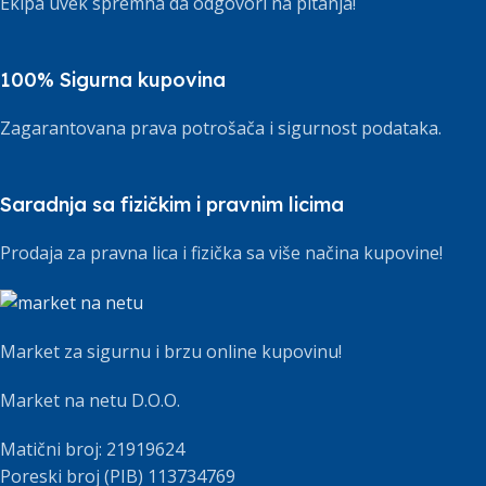
Ekipa uvek spremna da odgovori na pitanja!
100% Sigurna kupovina
Zagarantovana prava potrošača i sigurnost podataka.
Saradnja sa fizičkim i pravnim licima
Prodaja za pravna lica i fizička sa više načina kupovine!
Market za sigurnu i brzu online kupovinu!
Market na netu D.O.O.
Matični broj: 21919624
Poreski broj (PIB) 113734769