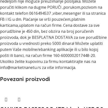
nedeljom nije moguće preuzimanje pošiljaka. Možete
poručiti klikom na dugme PORUČI ,porukom,pozivom na
kontakt telefon 0616494537 ,viber,mesenger ili sa stranica
FB i IG u dm. Plaćanje se vrši pouzećem,platnim
karticama,uplatom na račun firme. Cena dostave za sve
porudžbine je 450 din, bez obzira na broj poručenih
proizvoda, dok je BESPLATNA DOSTAVA za sve porudžbine
proizvoda u vrednosti preko 5000 dinara! Možete uplatiti
putem Vaše mobilne/ebanking aplikacije ili u bilo kojoj
pošti ili banci, na račun firme 160-6000002017448-20.
Ukoliko želite kupovinu za firmu kontaktirajte nas na
info@marketnanetu.rs za više informacija.
Povezani proizvodi