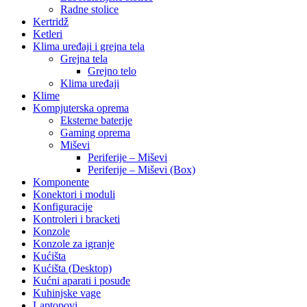
Radne stolice
Kertridž
Ketleri
Klima uređaji i grejna tela
Grejna tela
Grejno telo
Klima uređaji
Klime
Kompjuterska oprema
Eksterne baterije
Gaming oprema
Miševi
Periferije – Miševi
Periferije – Miševi (Box)
Komponente
Konektori i moduli
Konfiguracije
Kontroleri i bracketi
Konzole
Konzole za igranje
Kućišta
Kućišta (Desktop)
Kućni aparati i posuđe
Kuhinjske vage
Laptopovi