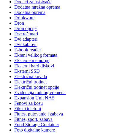
Dodaci za usisivače
Dodatna mrežna oprema
Dodatna oprema
Drinkware
Dron
Dron opcije
Dsc računari
Dvi adapteri
Dvi kablovi
E-book reader
Ekrani velikog formata
Eksterne memorije
Eksterni hard diskovi
Eksterni SSD
Električna kuvala
Električni trotinet
Električni trotinet opcije
Evidencija radnog vremena
Expansion Unit NAS
Fenovi za kosu
Fiksni telefoni
Fitnes, putovanje i zabava
Fitnes, sport, zabava
Food Storage Container
Foto digitalne kamere