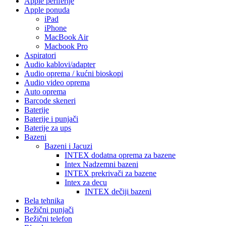
Apple periferije
Apple ponuda
iPad
iPhone
MacBook Air
Macbook Pro
Aspiratori
Audio kablovi/adapter
Audio oprema / kućni bioskopi
Audio video oprema
Auto oprema
Barcode skeneri
Baterije
Baterije i punjači
Baterije za ups
Bazeni
Bazeni i Jacuzi
INTEX dodatna oprema za bazene
Intex Nadzemni bazeni
INTEX prekrivači za bazene
Intex za decu
INTEX dečiji bazeni
Bela tehnika
Bežični punjači
Bežični telefon