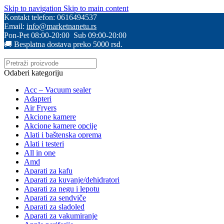
Skip to navigation
Skip to main content
Kontakt telefon: 0616494537
Email:
info@marketnanetu.rs
Pon-Pet 08:00-20:00 Sub 09:00-20:00
🚚 Besplatna dostava preko 5000 rsd.
Odaberi kategoriju
Acc – Vacuum sealer
Adapteri
Air Fryers
Akcione kamere
Akcione kamere opcije
Alati i baštenska oprema
Alati i testeri
All in one
Amd
Aparati za kafu
Aparati za kuvanje/dehidratori
Aparati za negu i lepotu
Aparati za sendviče
Aparati za sladoled
Aparati za vakumiranje