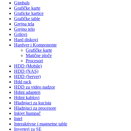
Gimbals
Grafičke karte
Graficke kartice
Grafičke table
Grejna tela
Grejno telo
Grilovi
Hard diskovi
Hardver i Komponente
Grafičke karte
Matične ploče
Procesori
HDD (Mobile)
HDD (NAS)
HDD (Server)
Hdd rack
HDD za video nadzor
Hdmi adapteri
Hdmi kablovi
Hladnjaci za kucista
Hladnjaci za procesore
Inkjet štampač
Intel
Interaktivne i magnetne table
Inverteri za SE