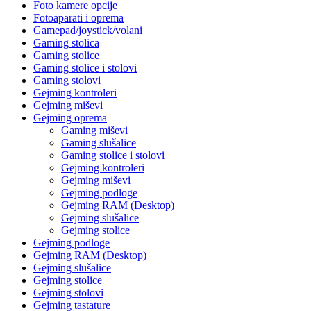
Foto kamere opcije
Fotoaparati i oprema
Gamepad/joystick/volani
Gaming stolica
Gaming stolice
Gaming stolice i stolovi
Gaming stolovi
Gejming kontroleri
Gejming miševi
Gejming oprema
Gaming miševi
Gaming slušalice
Gaming stolice i stolovi
Gejming kontroleri
Gejming miševi
Gejming podloge
Gejming RAM (Desktop)
Gejming slušalice
Gejming stolice
Gejming podloge
Gejming RAM (Desktop)
Gejming slušalice
Gejming stolice
Gejming stolovi
Gejming tastature