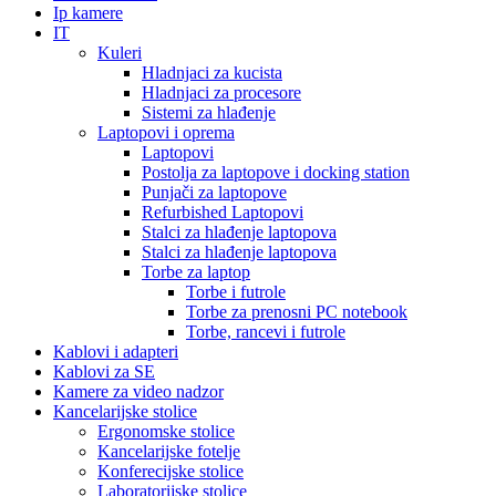
Ip kamere
IT
Kuleri
Hladnjaci za kucista
Hladnjaci za procesore
Sistemi za hlađenje
Laptopovi i oprema
Laptopovi
Postolja za laptopove i docking station
Punjači za laptopove
Refurbished Laptopovi
Stalci za hlađenje laptopova
Stalci za hlađenje laptopova
Torbe za laptop
Torbe i futrole
Torbe za prenosni PC notebook
Torbe, rancevi i futrole
Kablovi i adapteri
Kablovi za SE
Kamere za video nadzor
Kancelarijske stolice
Ergonomske stolice
Kancelarijske fotelje
Konferecijske stolice
Laboratorijske stolice