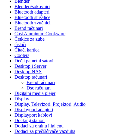
Blender
Blenderi/sokovnici
Bluetooth adapteri
Bluetooth slušalice
Bluetooth zvučnici
Brend računari
Cast Aluminum Cookware
Četkice za zube
čistači
Čitači kartica
Coolers
Dečji pametni satovi
Desktop i Server
Desktop NAS
Desktop računari
Brend računari
Dsc računari
Digitalni media plejer
Display
Display, Televizori, Projektori, Audio
Displayport adapteri
Displayport kablovi
Docking station
Dodaci za oralnu higijenu
Dodaci za prečišćivače vazduha