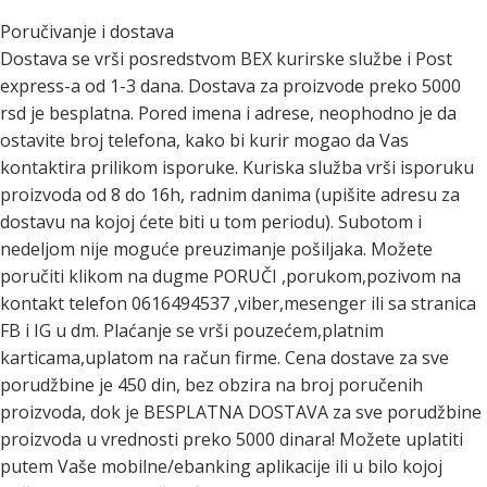
Poručivanje i dostava
Dostava se vrši posredstvom BEX kurirske službe i Post
express-a od 1-3 dana. Dostava za proizvode preko 5000
rsd je besplatna. Pored imena i adrese, neophodno je da
ostavite broj telefona, kako bi kurir mogao da Vas
kontaktira prilikom isporuke. Kuriska služba vrši isporuku
proizvoda od 8 do 16h, radnim danima (upišite adresu za
dostavu na kojoj ćete biti u tom periodu). Subotom i
nedeljom nije moguće preuzimanje pošiljaka. Možete
poručiti klikom na dugme PORUČI ,porukom,pozivom na
kontakt telefon 0616494537 ,viber,mesenger ili sa stranica
FB i IG u dm. Plaćanje se vrši pouzećem,platnim
karticama,uplatom na račun firme. Cena dostave za sve
porudžbine je 450 din, bez obzira na broj poručenih
proizvoda, dok je BESPLATNA DOSTAVA za sve porudžbine
proizvoda u vrednosti preko 5000 dinara! Možete uplatiti
putem Vaše mobilne/ebanking aplikacije ili u bilo kojoj