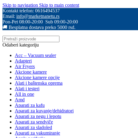
Skip to navigation
Skip to main content
Kontakt telefon: 0616494537
Email:
info@marketnanetu.rs
Pon-Pet 08:00-20:00 Sub 09:00-20:00
🚚 Besplatna dostava preko 5000 rsd.
Odaberi kategoriju
Acc – Vacuum sealer
Adapteri
Air Fryers
Akcione kamere
Akcione kamere opcije
Alati i baštenska oprema
Alati i testeri
All in one
Amd
Aparati za kafu
Aparati za kuvanje/dehidratori
Aparati za negu i lepotu
Aparati za sendviče
Aparati za sladoled
Aparati za vakumiranje