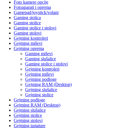
Foto kamere opcije
Fotoaparati i oprema
Gamepad/joystick/volani
Gaming stolica
Gaming stolice
Gaming stolice i stolovi
Gaming stolovi
Gejming kontroleri
Gejming miševi
Gejming oprema
Gaming miševi
Gaming slušalice
Gaming stolice i stolovi
Gejming kontroleri
Gejming miševi
Gejming podloge
Gejming RAM (Desktop)
Gejming slušalice
Gejming stolice
Gejming podloge
Gejming RAM (Desktop)
Gejming slušalice
Gejming stolice
Gejming stolovi
Gejming tastature