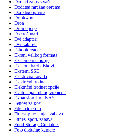
Dodaci za usisivače
Dodatna mrežna oprema
Dodatna oprema
Drinkware
Dron
Dron opcije
Dsc računari
Dvi adapteri
Dvi kablovi
E-book reader
Ekrani velikog formata
Eksterne memorije
Eksterni hard diskovi
Eksterni SSD
Električna kuvala
Električni trotinet
Električni trotinet opcije
Evidencija radnog vremena
Expansion Unit NAS
Fenovi za kosu
Fiksni telefoni
Fitnes, putovanje i zabava
Fitnes, sport, zabava
Food Storage Container
Foto digitalne kamere