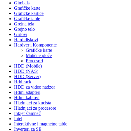
Gimbals
Grafičke karte
Graficke kartice
Grafičke table
Grejna tela
Grejno telo
Grilovi
Hard diskovi
Hardver i Komponente
Grafičke karte
Matične ploče
Procesori
HDD (Mobile)
HDD (NAS)
HDD (Server)
Hdd rack
HDD za video nadzor
Hdmi adapteri
Hdmi kablovi
Hladnjaci za kucista
Hladnjaci za procesore
Inkjet štampač
Intel
Interaktivne i magnetne table
Inverteri za SE