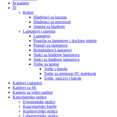
Ip kamere
IT
Kuleri
Hladnjaci za kucista
Hladnjaci za procesore
Sistemi za hlađenje
Laptopovi i oprema
Laptopovi
Postolja za laptopove i docking station
Punjači za laptopove
Refurbished Laptopovi
Stalci za hlađenje laptopova
Stalci za hlađenje laptopova
Torbe za laptop
Torbe i futrole
Torbe za prenosni PC notebook
Torbe, rancevi i futrole
Kablovi i adapteri
Kablovi za SE
Kamere za video nadzor
Kancelarijske stolice
Ergonomske stolice
Kancelarijske fotelje
Konferecijske stolice
Laboratorijske stolice