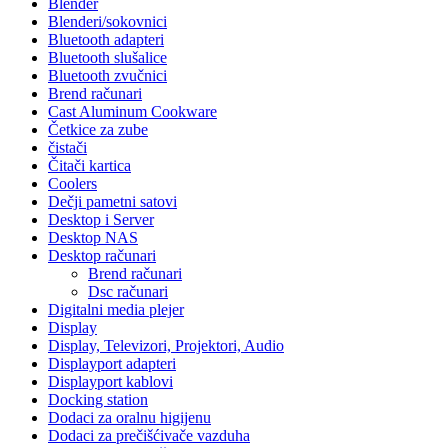
Blender
Blenderi/sokovnici
Bluetooth adapteri
Bluetooth slušalice
Bluetooth zvučnici
Brend računari
Cast Aluminum Cookware
Četkice za zube
čistači
Čitači kartica
Coolers
Dečji pametni satovi
Desktop i Server
Desktop NAS
Desktop računari
Brend računari
Dsc računari
Digitalni media plejer
Display
Display, Televizori, Projektori, Audio
Displayport adapteri
Displayport kablovi
Docking station
Dodaci za oralnu higijenu
Dodaci za prečišćivače vazduha