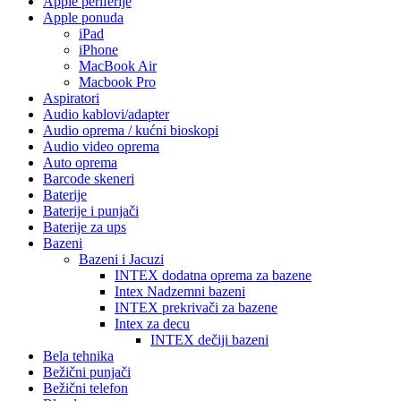
Apple periferije
Apple ponuda
iPad
iPhone
MacBook Air
Macbook Pro
Aspiratori
Audio kablovi/adapter
Audio oprema / kućni bioskopi
Audio video oprema
Auto oprema
Barcode skeneri
Baterije
Baterije i punjači
Baterije za ups
Bazeni
Bazeni i Jacuzi
INTEX dodatna oprema za bazene
Intex Nadzemni bazeni
INTEX prekrivači za bazene
Intex za decu
INTEX dečiji bazeni
Bela tehnika
Bežični punjači
Bežični telefon