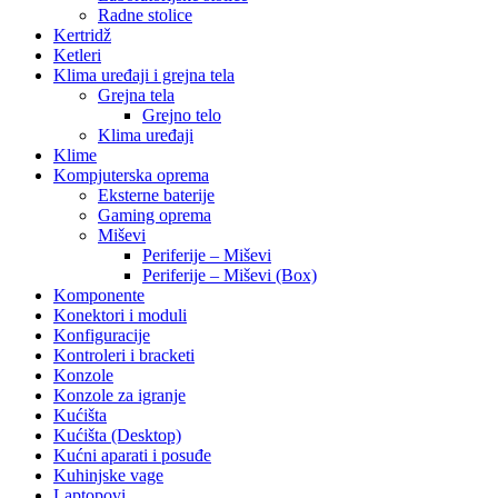
Radne stolice
Kertridž
Ketleri
Klima uređaji i grejna tela
Grejna tela
Grejno telo
Klima uređaji
Klime
Kompjuterska oprema
Eksterne baterije
Gaming oprema
Miševi
Periferije – Miševi
Periferije – Miševi (Box)
Komponente
Konektori i moduli
Konfiguracije
Kontroleri i bracketi
Konzole
Konzole za igranje
Kućišta
Kućišta (Desktop)
Kućni aparati i posuđe
Kuhinjske vage
Laptopovi