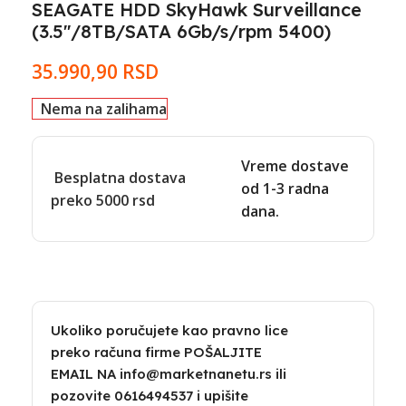
SEAGATE HDD SkyHawk Surveillance
(3.5''/8TB/SATA 6Gb/s/rpm 5400)
35.990,90
RSD
Nema na zalihama
Vreme dostave
Besplatna dostava
od 1-3 radna
preko 5000 rsd
dana.
Ukoliko poručujete kao pravno lice
preko računa firme POŠALJITE
EMAIL NA info@marketnanetu.rs ili
pozovite 0616494537 i upišite