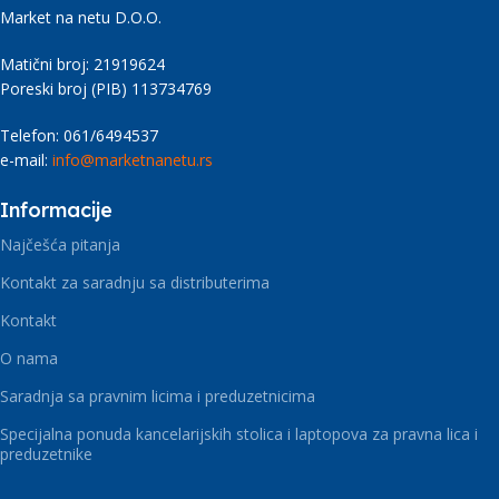
Market na netu D.O.O.
Matični broj: 21919624
Poreski broj (PIB) 113734769
Telefon: 061/6494537
e-mail:
info@marketnanetu.rs
Informacije
Najčešća pitanja
Kontakt za saradnju sa distributerima
Kontakt
O nama
Saradnja sa pravnim licima i preduzetnicima
Specijalna ponuda kancelarijskih stolica i laptopova za pravna lica i
preduzetnike