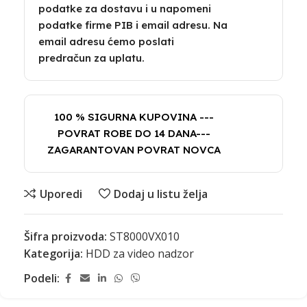
podatke za dostavu i u napomeni
podatke firme PIB i email adresu. Na
email adresu ćemo poslati
predračun za uplatu.
100 % SIGURNA KUPOVINA ---
POVRAT ROBE DO 14 DANA---
ZAGARANTOVAN POVRAT NOVCA
Uporedi
Dodaj u listu želja
Šifra proizvoda:
ST8000VX010
Kategorija:
HDD za video nadzor
Podeli: