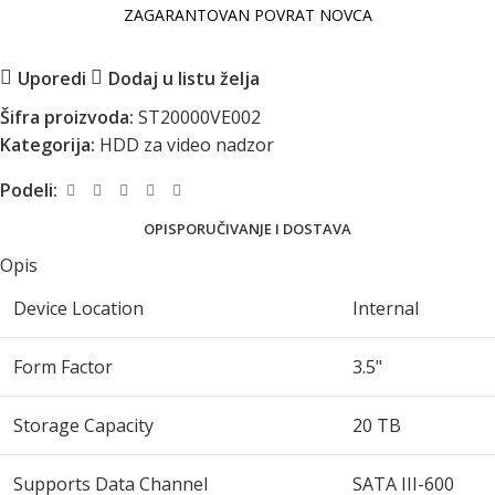
ZAGARANTOVAN POVRAT NOVCA
Uporedi
Dodaj u listu želja
Šifra proizvoda:
ST20000VE002
Kategorija:
HDD za video nadzor
Podeli:
OPIS
PORUČIVANJE I DOSTAVA
Opis
Device Location
Internal
Form Factor
3.5"
Storage Capacity
20 TB
Supports Data Channel
SATA III-600