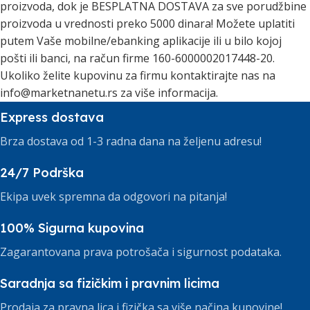
proizvoda, dok je BESPLATNA DOSTAVA za sve porudžbine
proizvoda u vrednosti preko 5000 dinara! Možete uplatiti
putem Vaše mobilne/ebanking aplikacije ili u bilo kojoj
pošti ili banci, na račun firme 160-6000002017448-20.
Ukoliko želite kupovinu za firmu kontaktirajte nas na
info@marketnanetu.rs za više informacija.
Express dostava
Brza dostava od 1-3 radna dana na željenu adresu!
24/7 Podrška
Ekipa uvek spremna da odgovori na pitanja!
100% Sigurna kupovina
Zagarantovana prava potrošača i sigurnost podataka.
Saradnja sa fizičkim i pravnim licima
Prodaja za pravna lica i fizička sa više načina kupovine!