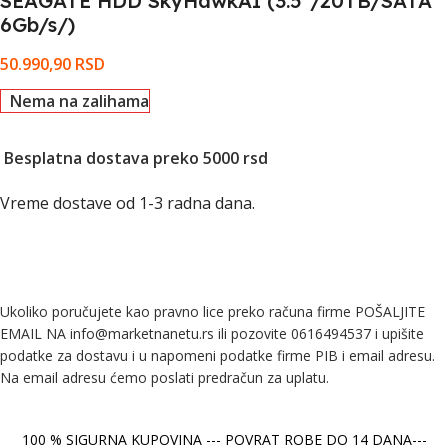
SEAGATE HDD SkyHawkAI (3.5''/20TB/SATA
6Gb/s/)
50.990,90
RSD
Nema na zalihama
Besplatna dostava preko 5000 rsd
Vreme dostave od 1-3 radna dana.
Ukoliko poručujete kao pravno lice preko računa firme POŠALJITE
EMAIL NA info@marketnanetu.rs ili pozovite 0616494537 i upišite
podatke za dostavu i u napomeni podatke firme PIB i email adresu.
Na email adresu ćemo poslati predračun za uplatu.
100 % SIGURNA KUPOVINA --- POVRAT ROBE DO 14 DANA---