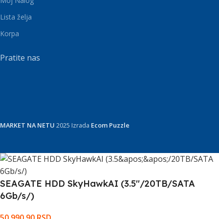
Moj Nalog
Lista želja
Korpa
Pratite nas
MARKET NA NETU
2025 Izrada
Ecom Puzzle
SEAGATE HDD SkyHawkAI (3.5''/20TB/SATA
6Gb/s/)
50.990,90
RSD