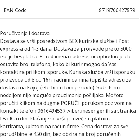
EAN Code
8719706427579
Poručivanje i dostava
Dostava se vrši posredstvom BEX kurirske službe i Post
express-a od 1-3 dana. Dostava za proizvode preko 5000
rsd je besplatna. Pored imena i adrese, neophodno je da
ostavite broj telefona, kako bi kurir mogao da Vas
kontaktira prilikom isporuke. Kuriska služba vrši isporuku
proizvoda od 8 do 16h, radnim danima (upišite adresu za
dostavu na kojoj ćete biti u tom periodu). Subotom i
nedeljom nije moguće preuzimanje pošiljaka. Možete
poručiti klikom na dugme PORUČI ,porukom,pozivom na
kontakt telefon 0616494537 ,viber,mesenger ili sa stranica
FB i IG u dm. Plaćanje se vrši pouzećem,platnim
karticama,uplatom na račun firme. Cena dostave za sve
porudžbine je 450 din, bez obzira na broj poručenih