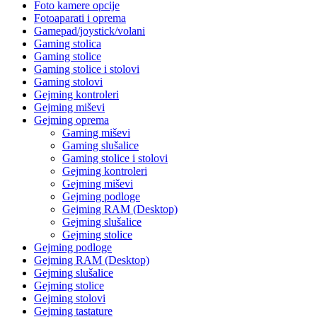
Foto kamere opcije
Fotoaparati i oprema
Gamepad/joystick/volani
Gaming stolica
Gaming stolice
Gaming stolice i stolovi
Gaming stolovi
Gejming kontroleri
Gejming miševi
Gejming oprema
Gaming miševi
Gaming slušalice
Gaming stolice i stolovi
Gejming kontroleri
Gejming miševi
Gejming podloge
Gejming RAM (Desktop)
Gejming slušalice
Gejming stolice
Gejming podloge
Gejming RAM (Desktop)
Gejming slušalice
Gejming stolice
Gejming stolovi
Gejming tastature