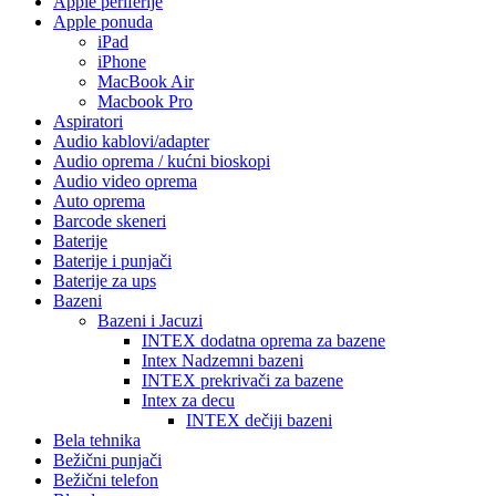
Apple periferije
Apple ponuda
iPad
iPhone
MacBook Air
Macbook Pro
Aspiratori
Audio kablovi/adapter
Audio oprema / kućni bioskopi
Audio video oprema
Auto oprema
Barcode skeneri
Baterije
Baterije i punjači
Baterije za ups
Bazeni
Bazeni i Jacuzi
INTEX dodatna oprema za bazene
Intex Nadzemni bazeni
INTEX prekrivači za bazene
Intex za decu
INTEX dečiji bazeni
Bela tehnika
Bežični punjači
Bežični telefon