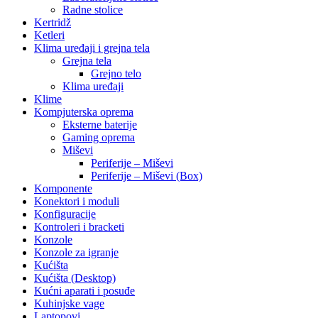
Radne stolice
Kertridž
Ketleri
Klima uređaji i grejna tela
Grejna tela
Grejno telo
Klima uređaji
Klime
Kompjuterska oprema
Eksterne baterije
Gaming oprema
Miševi
Periferije – Miševi
Periferije – Miševi (Box)
Komponente
Konektori i moduli
Konfiguracije
Kontroleri i bracketi
Konzole
Konzole za igranje
Kućišta
Kućišta (Desktop)
Kućni aparati i posuđe
Kuhinjske vage
Laptopovi