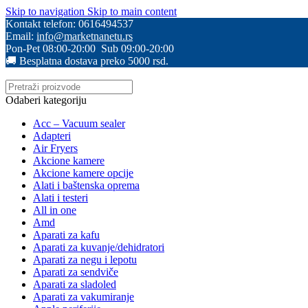
Skip to navigation
Skip to main content
Kontakt telefon: 0616494537
Email:
info@marketnanetu.rs
Pon-Pet 08:00-20:00 Sub 09:00-20:00
🚚 Besplatna dostava preko 5000 rsd.
Odaberi kategoriju
Acc – Vacuum sealer
Adapteri
Air Fryers
Akcione kamere
Akcione kamere opcije
Alati i baštenska oprema
Alati i testeri
All in one
Amd
Aparati za kafu
Aparati za kuvanje/dehidratori
Aparati za negu i lepotu
Aparati za sendviče
Aparati za sladoled
Aparati za vakumiranje