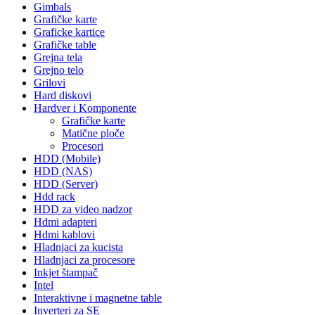
Gimbals
Grafičke karte
Graficke kartice
Grafičke table
Grejna tela
Grejno telo
Grilovi
Hard diskovi
Hardver i Komponente
Grafičke karte
Matične ploče
Procesori
HDD (Mobile)
HDD (NAS)
HDD (Server)
Hdd rack
HDD za video nadzor
Hdmi adapteri
Hdmi kablovi
Hladnjaci za kucista
Hladnjaci za procesore
Inkjet štampač
Intel
Interaktivne i magnetne table
Inverteri za SE