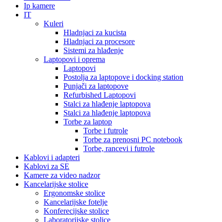
Ip kamere
IT
Kuleri
Hladnjaci za kucista
Hladnjaci za procesore
Sistemi za hlađenje
Laptopovi i oprema
Laptopovi
Postolja za laptopove i docking station
Punjači za laptopove
Refurbished Laptopovi
Stalci za hlađenje laptopova
Stalci za hlađenje laptopova
Torbe za laptop
Torbe i futrole
Torbe za prenosni PC notebook
Torbe, rancevi i futrole
Kablovi i adapteri
Kablovi za SE
Kamere za video nadzor
Kancelarijske stolice
Ergonomske stolice
Kancelarijske fotelje
Konferecijske stolice
Laboratorijske stolice