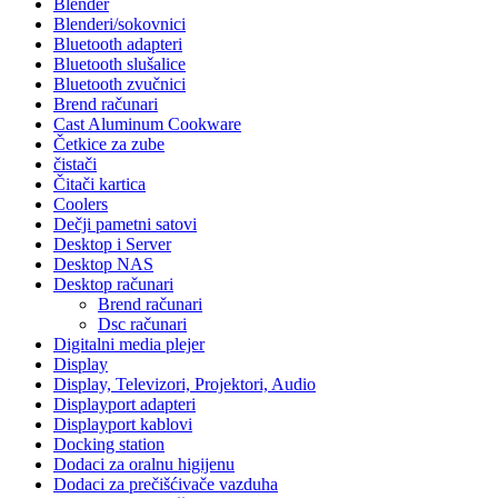
Blender
Blenderi/sokovnici
Bluetooth adapteri
Bluetooth slušalice
Bluetooth zvučnici
Brend računari
Cast Aluminum Cookware
Četkice za zube
čistači
Čitači kartica
Coolers
Dečji pametni satovi
Desktop i Server
Desktop NAS
Desktop računari
Brend računari
Dsc računari
Digitalni media plejer
Display
Display, Televizori, Projektori, Audio
Displayport adapteri
Displayport kablovi
Docking station
Dodaci za oralnu higijenu
Dodaci za prečišćivače vazduha