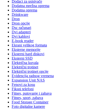
Dodaci za usisivače
Dodatna mrežna oprema
Dodatna oprema
Drinkware
Dron
Dron opcije
Dsc računari
Dvi adapteri
Dvi kablovi
E-book reader
Ekrani velikog formata
Eksterne memorije
Eksterni hard diskovi
Eksterni SSD
Električna kuvala
Električni trotinet
Električni trotinet opcije
Evidencija radnog vremena
Expansion Unit NAS
Fenovi za kosu
Fiksni telefoni
Fitnes, putovanje i zabava
Fitnes, sport, zabava
Food Storage Container
Foto digitalne kamere