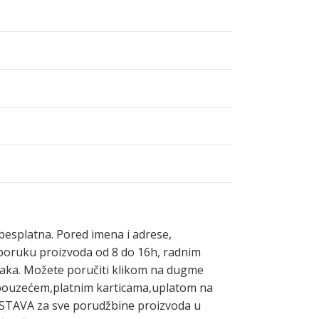
besplatna. Pored imena i adrese,
isporuku proizvoda od 8 do 16h, radnim
ljaka. Možete poručiti klikom na dugme
i pouzećem,platnim karticama,uplatom na
OSTAVA za sve porudžbine proizvoda u