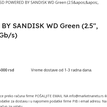
SD POWERED BY SANDISK WD Green (2.5&apos;&apos;,
Y SANDISK WD Green (2.5'',
Gb/s)
5000 rsd
Vreme dostave od 1-3 radna dana.
lice preko računa firme POŠALJITE EMAIL NA info@marketnanetu.rs ili
odatke za dostavu i u napomeni podatke firme PIB i email adresu. Na
ačun za uplatu.