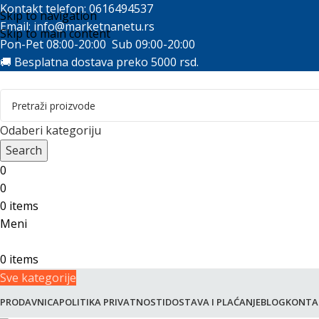
Kontakt telefon: 0616494537
Skip to navigation
Email:
info@marketnanetu.rs
Skip to main content
Pon-Pet 08:00-20:00 Sub 09:00-20:00
🚚 Besplatna dostava preko 5000 rsd.
Odaberi kategoriju
Search
0
0
0
items
Meni
0
items
Sve kategorije
PRODAVNICA
POLITIKA PRIVATNOSTI
DOSTAVA I PLAĆANJE
BLOG
KONTA