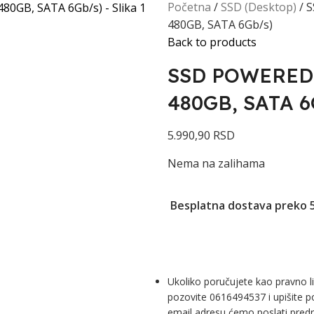
Početna
SSD (Desktop)
S
480GB, SATA 6Gb/s)
Back to products
SSD POWERED B
480GB, SATA 6
5.990,90
RSD
Nema na zalihama
Besplatna dostava preko 
Ukoliko poručujete kao pravno 
pozovite 0616494537 i upišite p
email adresu ćemo poslati predr