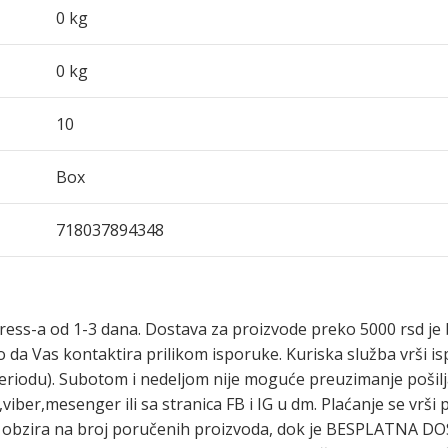
0 kg
0 kg
10
Box
718037894348
ress-a od 1-3 dana. Dostava za proizvode preko 5000 rsd je 
o da Vas kontaktira prilikom isporuke. Kuriska služba vrši 
 periodu). Subotom i nedeljom nije moguće preuzimanje poši
ber,mesenger ili sa stranica FB i IG u dm. Plaćanje se vrš
ez obzira na broj poručenih proizvoda, dok je BESPLATNA D