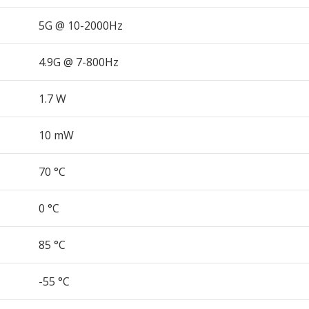
5G @ 10-2000Hz
4.9G @ 7-800Hz
1.7 W
10 mW
70 °C
0 °C
85 °C
-55 °C