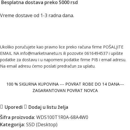
Besplatna dostava preko 5000 rsd
Vreme dostave od 1-3 radna dana.
Ukoliko poručujete kao pravno lice preko računa firme POŠALJITE
EMAIL NA info@marketnanetu.rs ili pozovite 0616494537 i upišite
podatke za dostavu i u napomeni podatke firme PIB i email adresu.
Na email adresu ćemo poslati predračun za uplatu.
100 % SIGURNA KUPOVINA --- POVRAT ROBE DO 14 DANA---
ZAGARANTOVAN POVRAT NOVCA
Uporedi
Dodaj u listu želja
Šifra proizvoda:
WDS100T1R0A-68A4W0
Kategorija:
SSD (Desktop)