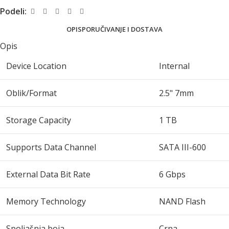
Podeli:
OPIS
PORUČIVANJE I DOSTAVA
Opis
Device Location
Internal
Oblik/Format
2.5" 7mm
Storage Capacity
1 TB
Supports Data Channel
SATA III-600
External Data Bit Rate
6 Gbps
Memory Technology
NAND Flash
Spoljašnja boja
Crna