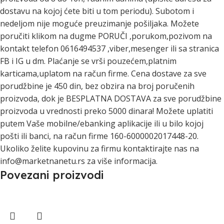
dostavu na kojoj ćete biti u tom periodu). Subotom i
nedeljom nije moguće preuzimanje pošiljaka. Možete
poručiti klikom na dugme PORUČI ,porukom,pozivom na
kontakt telefon 0616494537 ,viber,mesenger ili sa stranica
FB i IG u dm. Plaćanje se vrši pouzećem,platnim
karticama,uplatom na račun firme. Cena dostave za sve
porudžbine je 450 din, bez obzira na broj poručenih
proizvoda, dok je BESPLATNA DOSTAVA za sve porudžbine
proizvoda u vrednosti preko 5000 dinara! Možete uplatiti
putem Vaše mobilne/ebanking aplikacije ili u bilo kojoj
pošti ili banci, na račun firme 160-6000002017448-20.
Ukoliko želite kupovinu za firmu kontaktirajte nas na
info@marketnanetu.rs za više informacija.
Povezani proizvodi