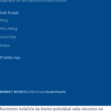
Kupovina na rate karticama Banca Intesa
Vaš Kutak
Blog
Moj Nalog
Lista želja
Korpa
Pratite nas
MARKET NA NETU
2025 Izrada
Ecom Puzzle
Koristimo kolačiće da bismo poboljšali vaše iskustvo na