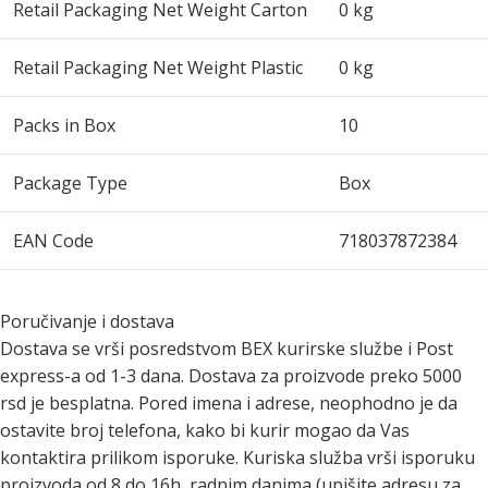
Retail Packaging Net Weight Carton
0 kg
Retail Packaging Net Weight Plastic
0 kg
Packs in Box
10
Package Type
Box
EAN Code
718037872384
Poručivanje i dostava
Dostava se vrši posredstvom BEX kurirske službe i Post
express-a od 1-3 dana. Dostava za proizvode preko 5000
rsd je besplatna. Pored imena i adrese, neophodno je da
ostavite broj telefona, kako bi kurir mogao da Vas
kontaktira prilikom isporuke. Kuriska služba vrši isporuku
proizvoda od 8 do 16h, radnim danima (upišite adresu za