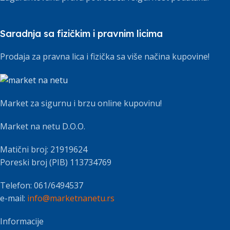
Saradnja sa fizičkim i pravnim licima
Prodaja za pravna lica i fizička sa više načina kupovine!
Market za sigurnu i brzu online kupovinu!
Market na netu D.O.O.
Matični broj: 21919624
Poreski broj (PIB) 113734769
Telefon: 061/6494537
e-mail:
info@marketnanetu.rs
Informacije