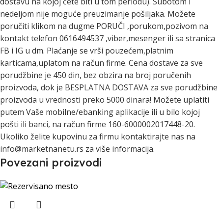
dostavu na kojoj ćete biti u tom periodu). Subotom i
nedeljom nije moguće preuzimanje pošiljaka. Možete
poručiti klikom na dugme PORUČI ,porukom,pozivom na
kontakt telefon 0616494537 ,viber,mesenger ili sa stranica
FB i IG u dm. Plaćanje se vrši pouzećem,platnim
karticama,uplatom na račun firme. Cena dostave za sve
porudžbine je 450 din, bez obzira na broj poručenih
proizvoda, dok je BESPLATNA DOSTAVA za sve porudžbine
proizvoda u vrednosti preko 5000 dinara! Možete uplatiti
putem Vaše mobilne/ebanking aplikacije ili u bilo kojoj
pošti ili banci, na račun firme 160-6000002017448-20.
Ukoliko želite kupovinu za firmu kontaktirajte nas na
info@marketnanetu.rs za više informacija.
Povezani proizvodi