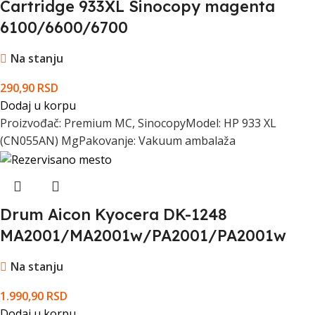
Cartridge 933XL Sinocopy magenta
6100/6600/6700
Na stanju
290,90
RSD
Dodaj u korpu
Proizvođač: Premium MC, SinocopyModel: HP 933 XL
(CN055AN) MgPakovanje: Vakuum ambalaža
Drum Aicon Kyocera DK-1248
MA2001/MA2001w/PA2001/PA2001w
Na stanju
1.990,90
RSD
Dodaj u korpu