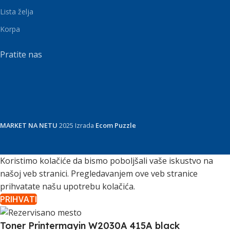
Lista želja
Korpa
Pratite nas
MARKET NA NETU
2025 Izrada
Ecom Puzzle
Koristimo kolačiće da bismo poboljšali vaše iskustvo na
našoj veb stranici. Pregledavanjem ove veb stranice
prihvatate našu upotrebu kolačića.
PRIHVATI
Toner Printermayin W2030A 415A black