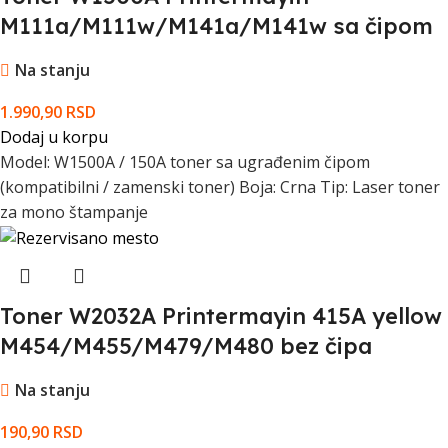
M111a/M111w/M141a/M141w sa čipom
Na stanju
1.990,90
RSD
Dodaj u korpu
Model: W1500A / 150A toner sa ugrađenim čipom
(kompatibilni / zamenski toner) Boja: Crna Tip: Laser toner
za mono štampanje
Toner W2032A Printermayin 415A yellow
M454/M455/M479/M480 bez čipa
Na stanju
190,90
RSD