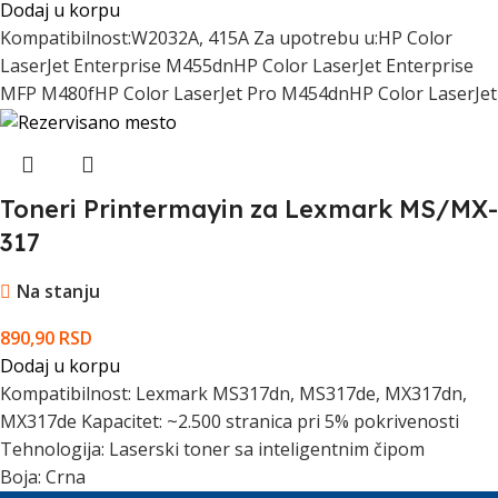
Dodaj u korpu
Kompatibilnost:W2032A, 415A Za upotrebu u:HP Color
LaserJet Enterprise M455dnHP Color LaserJet Enterprise
MFP M480fHP Color LaserJet Pro M454dnHP Color LaserJet
Toneri Printermayin za Lexmark MS/MX-
317
Na stanju
890,90
RSD
Dodaj u korpu
Kompatibilnost: Lexmark MS317dn, MS317de, MX317dn,
MX317de Kapacitet: ~2.500 stranica pri 5% pokrivenosti
Tehnologija: Laserski toner sa inteligentnim čipom
Boja: Crna