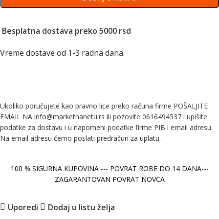
Besplatna dostava preko 5000 rsd
Vreme dostave od 1-3 radna dana.
Ukoliko poručujete kao pravno lice preko računa firme POŠALJITE
EMAIL NA info@marketnanetu.rs ili pozovite 0616494537 i upišite
podatke za dostavu i u napomeni podatke firme PIB i email adresu.
Na email adresu ćemo poslati predračun za uplatu.
100 % SIGURNA KUPOVINA --- POVRAT ROBE DO 14 DANA---
ZAGARANTOVAN POVRAT NOVCA
Uporedi
Dodaj u listu želja