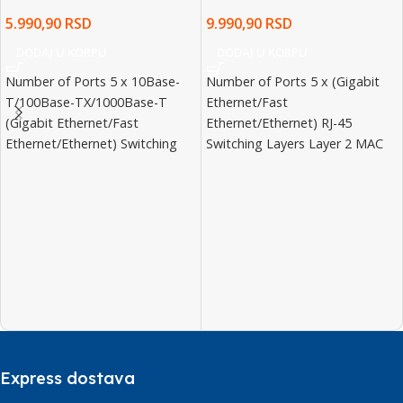
5.990,90
RSD
9.990,90
RSD
DODAJ U KORPU
DODAJ U KORPU
Number of Ports 5 x 10Base-
Number of Ports 5 x (Gigabit
T/100Base-TX/1000Base-T
Ethernet/Fast
(Gigabit Ethernet/Fast
Ethernet/Ethernet) RJ-45
Ethernet/Ethernet) Switching
Switching Layers Layer 2 MAC
Protocol Ethernet Status LED
Address Table Size 4K
Indicators Activity Status, Link,
Network/Transport Protocol
Speed Data
Express dostava