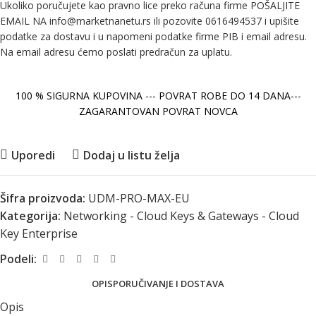
Ukoliko poručujete kao pravno lice preko računa firme POŠALJITE
EMAIL NA info@marketnanetu.rs ili pozovite 0616494537 i upišite
podatke za dostavu i u napomeni podatke firme PIB i email adresu.
Na email adresu ćemo poslati predračun za uplatu.
100 % SIGURNA KUPOVINA --- POVRAT ROBE DO 14 DANA---
ZAGARANTOVAN POVRAT NOVCA
Uporedi
Dodaj u listu želja
Šifra proizvoda:
UDM-PRO-MAX-EU
Kategorija:
Networking - Cloud Keys & Gateways - Cloud
Key Enterprise
Podeli:
OPIS
PORUČIVANJE I DOSTAVA
Opis