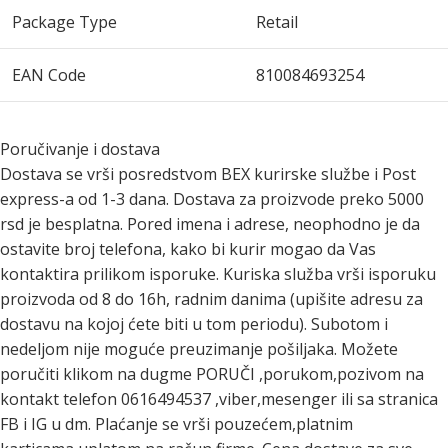
Package Type
Retail
EAN Code
810084693254
Poručivanje i dostava
Dostava se vrši posredstvom BEX kurirske službe i Post
express-a od 1-3 dana. Dostava za proizvode preko 5000
rsd je besplatna. Pored imena i adrese, neophodno je da
ostavite broj telefona, kako bi kurir mogao da Vas
kontaktira prilikom isporuke. Kuriska služba vrši isporuku
proizvoda od 8 do 16h, radnim danima (upišite adresu za
dostavu na kojoj ćete biti u tom periodu). Subotom i
nedeljom nije moguće preuzimanje pošiljaka. Možete
poručiti klikom na dugme PORUČI ,porukom,pozivom na
kontakt telefon 0616494537 ,viber,mesenger ili sa stranica
FB i IG u dm. Plaćanje se vrši pouzećem,platnim