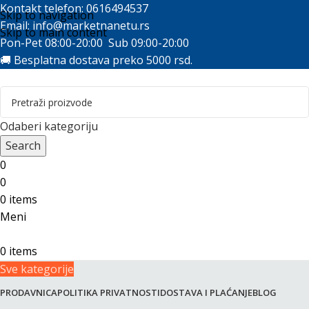
Kontakt telefon: 0616494537
Skip to navigation
Email:
info@marketnanetu.rs
Skip to main content
Pon-Pet 08:00-20:00 Sub 09:00-20:00
🚚 Besplatna dostava preko 5000 rsd.
Odaberi kategoriju
Search
0
0
0
items
Meni
0
items
Sve kategorije
PRODAVNICA
POLITIKA PRIVATNOSTI
DOSTAVA I PLAĆANJE
BLOG