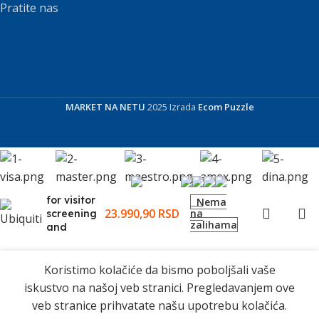
Pratite nas
Ubiquiti
UA-
Intercom-
MARKET NA NETU
2025 Izrada
Ecom Puzzle
Viewer
Display
that pairs
with the
Access
Intercom
for visitor
Nema
23.990,90
RSD
na
screening
zalihama
and
remote
access
control, to
Koristimo kolačiće da bismo poboljšali vaše
mount in
iskustvo na našoj veb stranici. Pregledavanjem ove
multiple
veb stranice prihvatate našu upotrebu kolačića.
locations