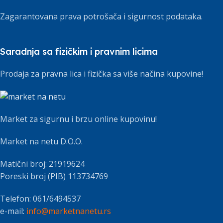
Zagarantovana prava potrošača i sigurnost podataka.
Saradnja sa fizičkim i pravnim licima
Prodaja za pravna lica i fizička sa više načina kupovine!
Market za sigurnu i brzu online kupovinu!
Market na netu D.O.O.
Matični broj: 21919624
Poreski broj (PIB) 113734769
Telefon: 061/6494537
e-mail:
info@marketnanetu.rs