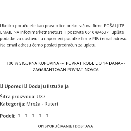
Ukoliko poručujete kao pravno lice preko računa firme POŠALJITE
EMAIL NA info@marketnanetu.rs ili pozovite 0616494537 i upišite
podatke za dostavu i u napomeni podatke firme PIB i email adresu.
Na email adresu ćemo poslati predračun za uplatu.
100 % SIGURNA KUPOVINA --- POVRAT ROBE DO 14 DANA---
ZAGARANTOVAN POVRAT NOVCA
Uporedi
Dodaj u listu želja
Šifra proizvoda:
UX7
Kategorija:
Mreža - Ruteri
Podeli:
OPIS
PORUČIVANJE I DOSTAVA