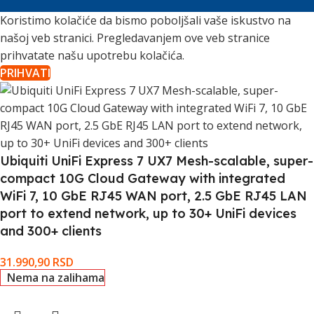
Koristimo kolačiće da bismo poboljšali vaše iskustvo na
našoj veb stranici. Pregledavanjem ove veb stranice
prihvatate našu upotrebu kolačića.
PRIHVATI
Ubiquiti UniFi Express 7 UX7 Mesh-scalable, super-
compact 10G Cloud Gateway with integrated
WiFi 7, 10 GbE RJ45 WAN port, 2.5 GbE RJ45 LAN
port to extend network, up to 30+ UniFi devices
and 300+ clients
31.990,90
RSD
Nema na zalihama