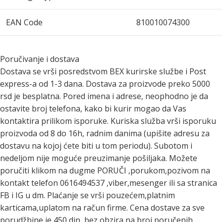
EAN Code
810010074300
Poručivanje i dostava
Dostava se vrši posredstvom BEX kurirske službe i Post
express-a od 1-3 dana. Dostava za proizvode preko 5000
rsd je besplatna. Pored imena i adrese, neophodno je da
ostavite broj telefona, kako bi kurir mogao da Vas
kontaktira prilikom isporuke. Kuriska služba vrši isporuku
proizvoda od 8 do 16h, radnim danima (upišite adresu za
dostavu na kojoj ćete biti u tom periodu). Subotom i
nedeljom nije moguće preuzimanje pošiljaka. Možete
poručiti klikom na dugme PORUČI ,porukom,pozivom na
kontakt telefon 0616494537 ,viber,mesenger ili sa stranica
FB i IG u dm. Plaćanje se vrši pouzećem,platnim
karticama,uplatom na račun firme. Cena dostave za sve
porudžbine je 450 din, bez obzira na broj poručenih