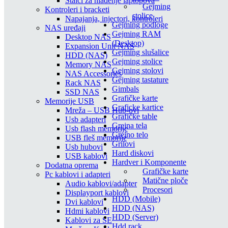
Stalci za hlađenje laptopova
Gejming
Kontroleri i bracketi
stolice
Napajanja, injectori, kontroleri
Gejming podloge
NAS uređaji
Gejming RAM
Desktop NAS
(Desktop)
Expansion Unit NAS
Gejming slušalice
HDD (NAS)
Gejming stolice
Memory NAS
Gejming stolovi
NAS Accessories
Gejming tastature
Rack NAS
Gimbals
SSD NAS
Grafičke karte
Memorije USB
Graficke kartice
Mreža – USB Hub-ovi
Grafičke table
Usb adapteri
Grejna tela
Usb flash memorije
Grejno telo
USB fleš memorije
Grilovi
Usb hubovi
Hard diskovi
USB kablovi
Hardver i Komponente
Dodatna oprema
Grafičke karte
Pc kablovi i adapteri
Matične ploče
Audio kablovi/adapter
Procesori
Displayport kablovi
HDD (Mobile)
Dvi kablovi
HDD (NAS)
Hdmi kablovi
HDD (Server)
Kablovi za SE
Hdd rack