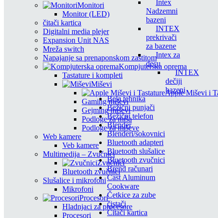
Intex
Monitori
Nadzemni
Monitor (LED)
bazeni
čitači kartica
INTEX
Digitalni media plejer
prekrivači
Expansion Unit NAS
za bazene
Mreža switch
Intex za
Napajanje sa prenaponskom zaštitom
decu
Kompjuterska oprema
INTEX
Tastature i kompleti
dečiji
Miševi
bazeni
Apple Miševi i T
Bela tehnika
Gaming miševi
Bežični punjači
Gejming miševi
Bežični telefon
Podloge za miša
Blender
Podloge za miševe
Blenderi/sokovnici
Web kamere
Bluetooth adapteri
Veb kamere
Bluetooth slušalice
Multimedija – Zvučnici
Bluetooth zvučnici
Zvučnici
Brend računari
Bluetooth zvučnici
Cast Aluminum
Slušalice i mikrofoni
Cookware
Mikrofoni
Četkice za zube
Procesori
čistači
Hladnjaci za procesore
Čitači kartica
Procesori