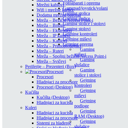
Fotoaparati i oprema
Mrežni kablovi
Gamepad/joystick/volani
Wifi i mrežne kartice
Gaming stolica
Dodatna mrežna oprema
Gaming stolice
Mreža – Bežični Access Point-i
Gaming stolice i stolovi
Mreža – Bridge
Gaming stolovi
Mreža – Ekstenderi
Gejming kontroleri
Mreža – IP kamere
Gejming miševi
Mreža – Kablovi
Gejming oprema
Mreža – Primopredajnici
Gaming
Mreža – Ruteri
miševi
Mreža – Spoljni bežični Access Point-i
Gaming
Mreža – Svičevi
slušalice
Periferije – Prezenteri (Box)
Gaming
Procesori
stolice i stolovi
Procesori
Gejming
Hladnjaci za procesore
kontroleri
Procesori (Desktop)
Gejming
Kućišta
miševi
Kućišta (Desktop)
Gejming
Hladnjaci za kucista
podloge
Kuleri
Gejming
Hladnjaci za kucista
RAM (Desktop)
Hladnjaci za procesore
Gejming
Sistemi za hlađenje
slušalice