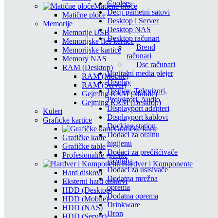
Coolers
Matične ploče
Dečji pametni satovi
Matične ploče
Desktop i Server
Memorije
Desktop NAS
Memorije USB
Desktop računari
Memorijske fleš kartice
Brend
Memorijske kartice
računari
Memory NAS
Dsc računari
RAM (Desktop)
Digitalni media plejer
RAM (Mobile)
Display
RAM (Server)
Display, Televizori,
Gejming RAM (Mobile)
Projektori, Audio
Gejming RAM (Desktop)
Displayport adapteri
Kuleri
Displayport kablovi
Graficke kartice
Docking station
Grafičke karte
Dodaci za oralnu
Grafičke karte
higijenu
Grafičke table
Dodaci za prečišćivače
Profesionalne grafike
vazduha
Hardver i Komponente
Dodaci za usisivače
Hard diskovi
Dodatna mrežna
Eksterni hard diskovi
oprema
HDD (Desktop)
Dodatna oprema
HDD (Mobile)
Drinkware
HDD (NAS)
Dron
HDD (Server)