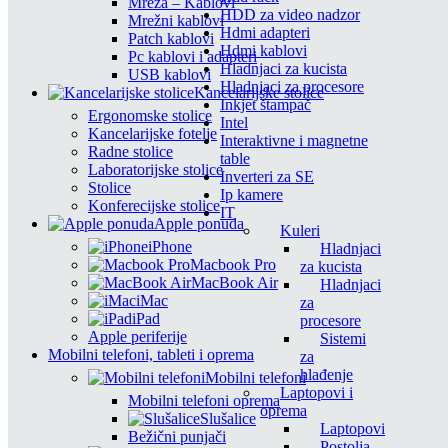
Mreža – Kablovi
HDD za video nadzor
Mrežni kablovi
Hdmi adapteri
Patch kablovi
Hdmi kablovi
Pc kablovi i adapteri
Hladnjaci za kucista
USB kablovi
Hladnjaci za procesore
Kancelarijske stolice
Inkjet štampač
Ergonomske stolice
Intel
Kancelarijske fotelje
Interaktivne i magnetne
Radne stolice
table
Laboratorijske stolice
Inverteri za SE
Stolice
Ip kamere
Konferecijske stolice
IT
Apple ponuda
Kuleri
iPhone
Hladnjaci
Macbook Pro
za kucista
MacBook Air
Hladnjaci
iMac
za
iPad
procesore
Apple periferije
Sistemi
Mobilni telefoni, tableti i oprema
za
hlađenje
Mobilni telefoni
Laptopovi i
Mobilni telefoni oprema
oprema
Slušalice
Laptopovi
Bežični punjači
Postolja