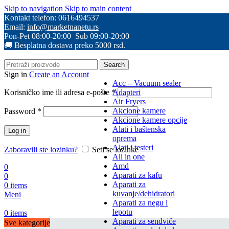
Skip to navigation
Skip to main content
Kontakt telefon: 0616494537
Email:
info@marketnanetu.rs
Pon-Pet 08:00-20:00 Sub 09:00-20:00
🚚 Besplatna dostava preko 5000 rsd.
Search
Sign in
Create an Account
Acc – Vacuum sealer
Obavezno
Korisničko ime ili adresa e-pošte
*
Adapteri
Air Fryers
Obavezno
Akcione kamere
Password
*
Akcione kamere opcije
Alati i baštenska
Log in
oprema
Alati i testeri
Zaboravili ste lozinku?
Seti se lozinke
All in one
Amd
0
Aparati za kafu
0
Aparati za
0
items
kuvanje/dehidratori
Meni
Aparati za negu i
lepotu
0
items
Aparati za sendviče
Sve kategorije