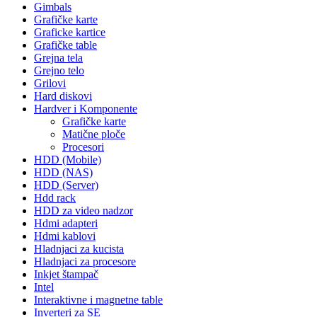
Gimbals
Grafičke karte
Graficke kartice
Grafičke table
Grejna tela
Grejno telo
Grilovi
Hard diskovi
Hardver i Komponente
Grafičke karte
Matične ploče
Procesori
HDD (Mobile)
HDD (NAS)
HDD (Server)
Hdd rack
HDD za video nadzor
Hdmi adapteri
Hdmi kablovi
Hladnjaci za kucista
Hladnjaci za procesore
Inkjet štampač
Intel
Interaktivne i magnetne table
Inverteri za SE