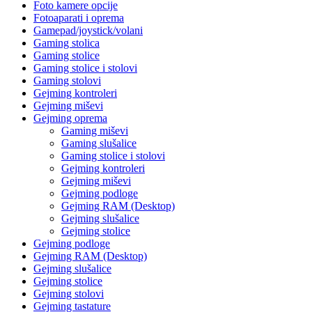
Foto kamere opcije
Fotoaparati i oprema
Gamepad/joystick/volani
Gaming stolica
Gaming stolice
Gaming stolice i stolovi
Gaming stolovi
Gejming kontroleri
Gejming miševi
Gejming oprema
Gaming miševi
Gaming slušalice
Gaming stolice i stolovi
Gejming kontroleri
Gejming miševi
Gejming podloge
Gejming RAM (Desktop)
Gejming slušalice
Gejming stolice
Gejming podloge
Gejming RAM (Desktop)
Gejming slušalice
Gejming stolice
Gejming stolovi
Gejming tastature