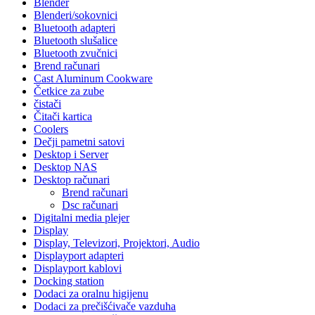
Blender
Blenderi/sokovnici
Bluetooth adapteri
Bluetooth slušalice
Bluetooth zvučnici
Brend računari
Cast Aluminum Cookware
Četkice za zube
čistači
Čitači kartica
Coolers
Dečji pametni satovi
Desktop i Server
Desktop NAS
Desktop računari
Brend računari
Dsc računari
Digitalni media plejer
Display
Display, Televizori, Projektori, Audio
Displayport adapteri
Displayport kablovi
Docking station
Dodaci za oralnu higijenu
Dodaci za prečišćivače vazduha