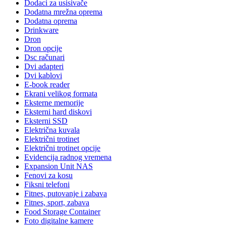
Dodaci za usisivače
Dodatna mrežna oprema
Dodatna oprema
Drinkware
Dron
Dron opcije
Dsc računari
Dvi adapteri
Dvi kablovi
E-book reader
Ekrani velikog formata
Eksterne memorije
Eksterni hard diskovi
Eksterni SSD
Električna kuvala
Električni trotinet
Električni trotinet opcije
Evidencija radnog vremena
Expansion Unit NAS
Fenovi za kosu
Fiksni telefoni
Fitnes, putovanje i zabava
Fitnes, sport, zabava
Food Storage Container
Foto digitalne kamere