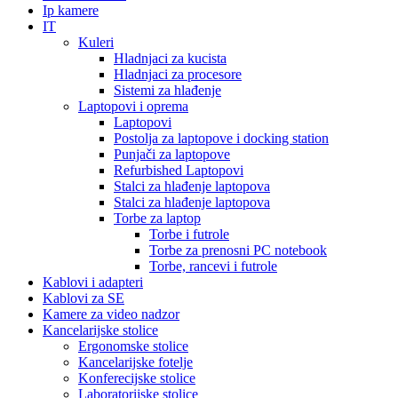
Ip kamere
IT
Kuleri
Hladnjaci za kucista
Hladnjaci za procesore
Sistemi za hlađenje
Laptopovi i oprema
Laptopovi
Postolja za laptopove i docking station
Punjači za laptopove
Refurbished Laptopovi
Stalci za hlađenje laptopova
Stalci za hlađenje laptopova
Torbe za laptop
Torbe i futrole
Torbe za prenosni PC notebook
Torbe, rancevi i futrole
Kablovi i adapteri
Kablovi za SE
Kamere za video nadzor
Kancelarijske stolice
Ergonomske stolice
Kancelarijske fotelje
Konferecijske stolice
Laboratorijske stolice