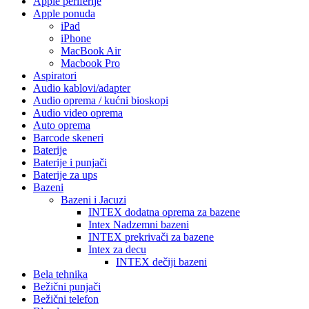
Apple periferije
Apple ponuda
iPad
iPhone
MacBook Air
Macbook Pro
Aspiratori
Audio kablovi/adapter
Audio oprema / kućni bioskopi
Audio video oprema
Auto oprema
Barcode skeneri
Baterije
Baterije i punjači
Baterije za ups
Bazeni
Bazeni i Jacuzi
INTEX dodatna oprema za bazene
Intex Nadzemni bazeni
INTEX prekrivači za bazene
Intex za decu
INTEX dečiji bazeni
Bela tehnika
Bežični punjači
Bežični telefon