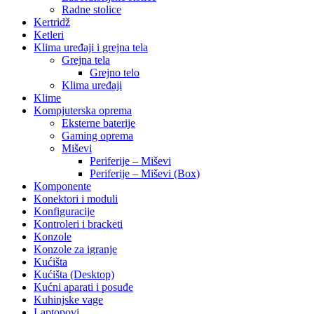
Radne stolice
Kertridž
Ketleri
Klima uređaji i grejna tela
Grejna tela
Grejno telo
Klima uređaji
Klime
Kompjuterska oprema
Eksterne baterije
Gaming oprema
Miševi
Periferije – Miševi
Periferije – Miševi (Box)
Komponente
Konektori i moduli
Konfiguracije
Kontroleri i bracketi
Konzole
Konzole za igranje
Kućišta
Kućišta (Desktop)
Kućni aparati i posuđe
Kuhinjske vage
Laptopovi