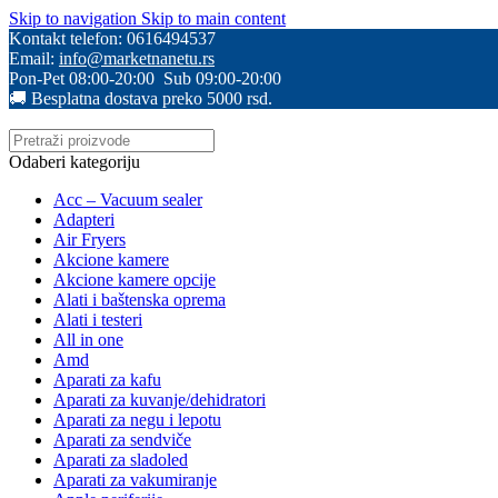
Skip to navigation
Skip to main content
Kontakt telefon: 0616494537
Email:
info@marketnanetu.rs
Pon-Pet 08:00-20:00 Sub 09:00-20:00
🚚 Besplatna dostava preko 5000 rsd.
Odaberi kategoriju
Acc – Vacuum sealer
Adapteri
Air Fryers
Akcione kamere
Akcione kamere opcije
Alati i baštenska oprema
Alati i testeri
All in one
Amd
Aparati za kafu
Aparati za kuvanje/dehidratori
Aparati za negu i lepotu
Aparati za sendviče
Aparati za sladoled
Aparati za vakumiranje