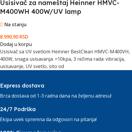
Usisivač za nameštaj Heinner HMVC-
M400WH 400W/UV lamp
Na stanju
8.990,90
RSD
Dodaj u korpu
Usisivač sa UV svetlom Heinner BestClean HMVC-M400VH,
400W, snaga usisavanja: =10kpa, 3 režima rada: vibracija,
usisavanje, UV svetlo, sito od
Express dostava
Brza dostava od 1-3 radna dana na željenu adresu!
24/7 Podrška
Ekipa uvek spremna da odgovori na pitanja!