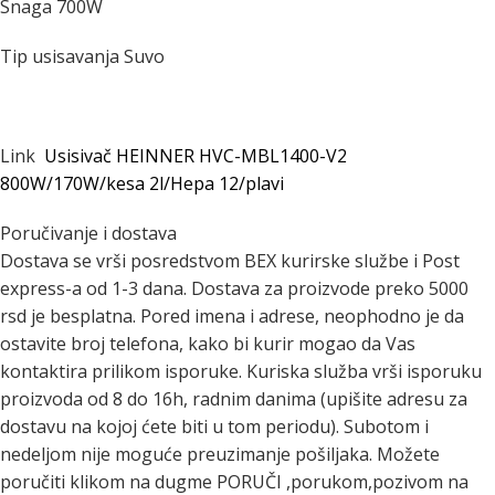
Snaga 700W
Tip usisavanja Suvo
Link
Usisivač HEINNER HVC-MBL1400-V2
800W/170W/kesa 2l/Hepa 12/plavi
Poručivanje i dostava
Dostava se vrši posredstvom BEX kurirske službe i Post
express-a od 1-3 dana. Dostava za proizvode preko 5000
rsd je besplatna. Pored imena i adrese, neophodno je da
ostavite broj telefona, kako bi kurir mogao da Vas
kontaktira prilikom isporuke. Kuriska služba vrši isporuku
proizvoda od 8 do 16h, radnim danima (upišite adresu za
dostavu na kojoj ćete biti u tom periodu). Subotom i
nedeljom nije moguće preuzimanje pošiljaka. Možete
poručiti klikom na dugme PORUČI ,porukom,pozivom na