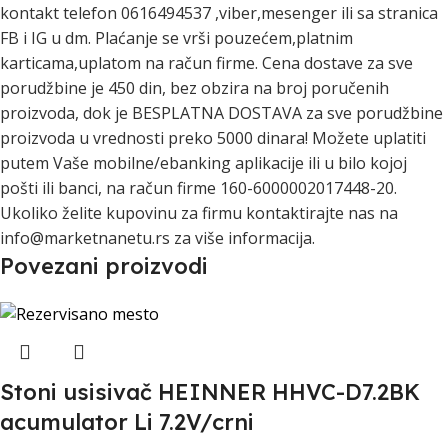
kontakt telefon 0616494537 ,viber,mesenger ili sa stranica
FB i IG u dm. Plaćanje se vrši pouzećem,platnim
karticama,uplatom na račun firme. Cena dostave za sve
porudžbine je 450 din, bez obzira na broj poručenih
proizvoda, dok je BESPLATNA DOSTAVA za sve porudžbine
proizvoda u vrednosti preko 5000 dinara! Možete uplatiti
putem Vaše mobilne/ebanking aplikacije ili u bilo kojoj
pošti ili banci, na račun firme 160-6000002017448-20.
Ukoliko želite kupovinu za firmu kontaktirajte nas na
info@marketnanetu.rs za više informacija.
Povezani proizvodi
Stoni usisivač HEINNER HHVC-D7.2BK
acumulator Li 7.2V/crni