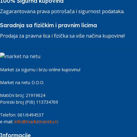
100% Sigurna kupovina
Zagarantovana prava potrošača i sigurnost podataka.
Saradnja sa fizičkim i pravnim licima
Prodaja za pravna lica i fizička sa više načina kupovine!
Market za sigurnu i brzu online kupovinu!
Market na netu D.O.O.
Matični broj: 21919624
Poreski broj (PIB) 113734769
Telefon: 061/6494537
e-mail:
info@marketnanetu.rs
Informacije