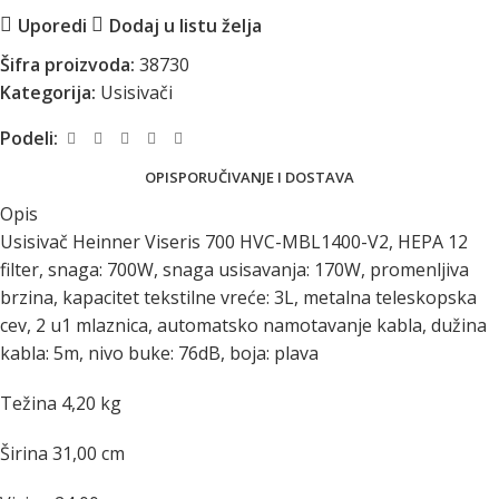
Uporedi
Dodaj u listu želja
Šifra proizvoda:
38730
Kategorija:
Usisivači
Podeli:
OPIS
PORUČIVANJE I DOSTAVA
Opis
Usisivač Heinner Viseris 700 HVC-MBL1400-V2, HEPA 12
filter, snaga: 700W, snaga usisavanja: 170W, promenljiva
brzina, kapacitet tekstilne vreće: 3L, metalna teleskopska
cev, 2 u1 mlaznica, automatsko namotavanje kabla, dužina
kabla: 5m, nivo buke: 76dB, boja: plava
Težina 4,20 kg
Širina 31,00 cm