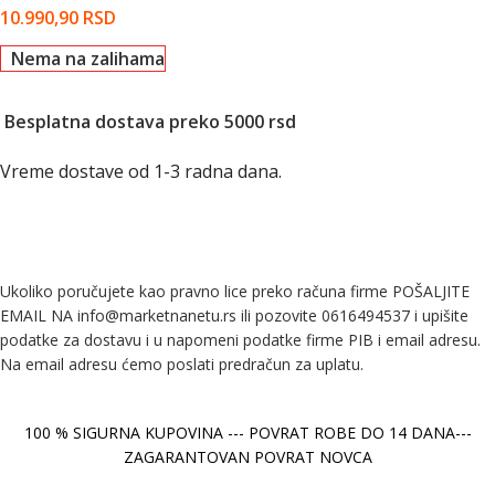
10.990,90
RSD
Nema na zalihama
Besplatna dostava preko 5000 rsd
Vreme dostave od 1-3 radna dana.
Ukoliko poručujete kao pravno lice preko računa firme POŠALJITE
EMAIL NA info@marketnanetu.rs ili pozovite 0616494537 i upišite
podatke za dostavu i u napomeni podatke firme PIB i email adresu.
Na email adresu ćemo poslati predračun za uplatu.
100 % SIGURNA KUPOVINA --- POVRAT ROBE DO 14 DANA---
ZAGARANTOVAN POVRAT NOVCA