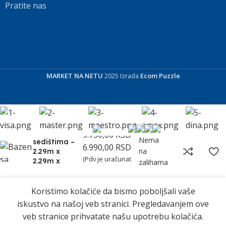
Pratite nas
MARKET NA NETU
2025 Izrada
Ecom Puzzle
Bazen sa
9.750,00
RSD
Nema
sedištima –
6.990,00
RSD
na
2.29m x
(Pdv je uračunat
2.29m x
zalihama
u cenu)
0.66m
Koristimo kolačiće da bismo poboljšali vaše
iskustvo na našoj veb stranici. Pregledavanjem ove
veb stranice prihvatate našu upotrebu kolačića.