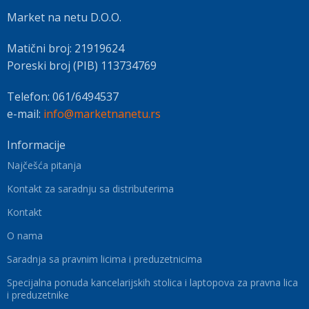
Market na netu D.O.O.
Matični broj: 21919624
Poreski broj (PIB) 113734769
Telefon: 061/6494537
e-mail:
info@marketnanetu.rs
Informacije
Najčešća pitanja
Kontakt za saradnju sa distributerima
Kontakt
O nama
Saradnja sa pravnim licima i preduzetnicima
Specijalna ponuda kancelarijskih stolica i laptopova za pravna lica
i preduzetnike