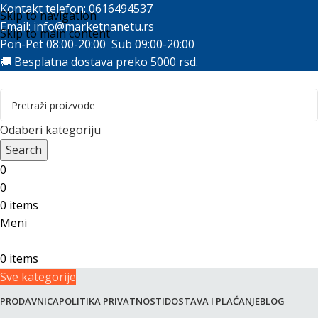
Kontakt telefon: 0616494537
Skip to navigation
Email:
info@marketnanetu.rs
Skip to main content
Pon-Pet 08:00-20:00 Sub 09:00-20:00
🚚 Besplatna dostava preko 5000 rsd.
Odaberi kategoriju
Search
0
0
0
items
Meni
0
items
Sve kategorije
PRODAVNICA
POLITIKA PRIVATNOSTI
DOSTAVA I PLAĆANJE
BLOG