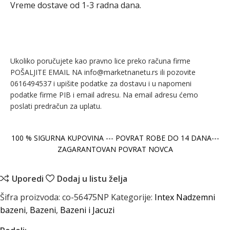
Vreme dostave od 1-3 radna dana.
Ukoliko poručujete kao pravno lice preko računa firme
POŠALJITE EMAIL NA info@marketnanetu.rs ili pozovite
0616494537 i upišite podatke za dostavu i u napomeni
podatke firme PIB i email adresu. Na email adresu ćemo
poslati predračun za uplatu.
100 % SIGURNA KUPOVINA --- POVRAT ROBE DO 14 DANA---
ZAGARANTOVAN POVRAT NOVCA
Uporedi
Dodaj u listu želja
Šifra proizvoda:
co-56475NP
Kategorije:
Intex Nadzemni
bazeni
,
Bazeni
,
Bazeni i Jacuzi