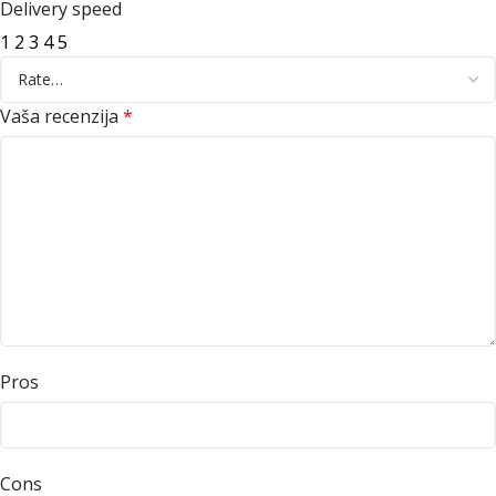
Delivery speed
1
2
3
4
5
Vaša recenzija
*
Pros
Cons