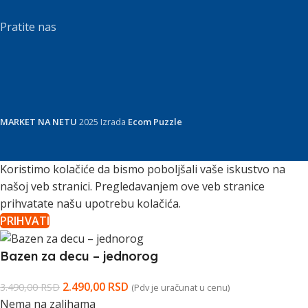
Pratite nas
MARKET NA NETU
2025 Izrada
Ecom Puzzle
Koristimo kolačiće da bismo poboljšali vaše iskustvo na
našoj veb stranici. Pregledavanjem ove veb stranice
prihvatate našu upotrebu kolačića.
PRIHVATI
Bazen za decu – jednorog
2.490,00
RSD
3.490,00
RSD
(Pdv je uračunat u cenu)
Nema na zalihama