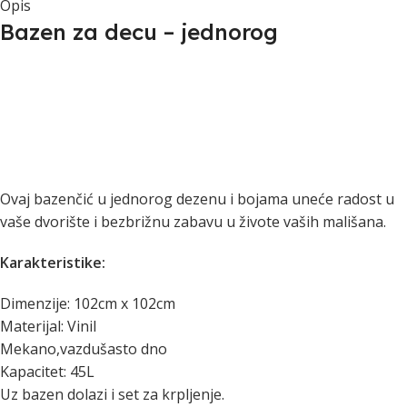
Opis
Bazen za decu – jednorog
Ovaj bazenčić u jednorog dezenu i bojama uneće radost u
vaše dvorište i bezbrižnu zabavu u živote vaših mališana.
Karakteristike:
Dimenzije: 102cm x 102cm
Materijal: Vinil
Mekano,vazdušasto dno
Kapacitet: 45L
Uz bazen dolazi i set za krpljenje.