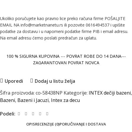
Ukoliko poručujete kao pravno lice preko računa firme POŠALJITE
EMAIL NA info@marketnanetu.rs ili pozovite 0616494537 i upišite
podatke za dostavu i u napomeni podatke firme PIB i email adresu.
Na email adresu ćemo poslati predračun za uplatu.
100 % SIGURNA KUPOVINA --- POVRAT ROBE DO 14 DANA---
ZAGARANTOVAN POVRAT NOVCA
Uporedi
Dodaj u listu želja
Šifra proizvoda:
co-58438NP
Kategorije:
INTEX dečiji bazeni
,
Bazeni
,
Bazeni i Jacuzi
,
Intex za decu
Podeli:
OPIS
RECENZIJE (0)
PORUČIVANJE I DOSTAVA