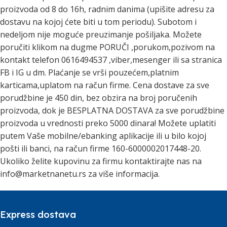
proizvoda od 8 do 16h, radnim danima (upišite adresu za
dostavu na kojoj ćete biti u tom periodu). Subotom i
nedeljom nije moguće preuzimanje pošiljaka. Možete
poručiti klikom na dugme PORUČI ,porukom,pozivom na
kontakt telefon 0616494537 ,viber,mesenger ili sa stranica
FB i IG u dm. Plaćanje se vrši pouzećem,platnim
karticama,uplatom na račun firme. Cena dostave za sve
porudžbine je 450 din, bez obzira na broj poručenih
proizvoda, dok je BESPLATNA DOSTAVA za sve porudžbine
proizvoda u vrednosti preko 5000 dinara! Možete uplatiti
putem Vaše mobilne/ebanking aplikacije ili u bilo kojoj
pošti ili banci, na račun firme 160-6000002017448-20.
Ukoliko želite kupovinu za firmu kontaktirajte nas na
info@marketnanetu.rs za više informacija.
Express dostava