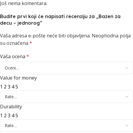
Još nema komentara.
Budite prvi koji će napisati recenziju za „Bazen za
decu – jednorog“
Vaša adresa e-pošte neće biti objavljena.
Neophodna polja
su označena
*
Vaša ocena
*
Value for money
1
2
3
4
5
Durability
1
2
3
4
5