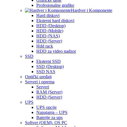
Grafičke table
Profesionalne grafike
Hardver i Komponente
Hard diskovi
Eksterni hard diskovi
HDD (Desktop)
HDD (Mobile)
HDD (NAS)
HDD (Server)
Hdd rack
HDD za video nadzor
SSD
Eksterni SSD
SSD (Desktop)
SSD NAS
Optički uređaji
Serveri i oprema
Serveri
RAM (Server)
HDD (Server)
UPS
UPS opcije
Napajanja – UPS
Baterije za ups
Softver (OEM). OS PC