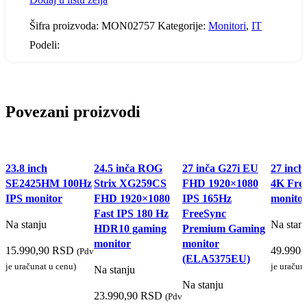
Šifra proizvoda:
MON02757
Kategorije:
Monitori
,
IT
Podeli:
Povezani proizvodi
Brzi pregled
Brzi pregled
Brzi pregled
Brzi pre
23.8 inch
24.5 inča ROG
27 inča G27i EU
27 inc
Dodaj u listu želja
Dodaj u listu želja
Dodaj u listu želja
Dodaj u 
SE2425HM 100Hz
Strix XG259CS
FHD 1920×1080
4K Fre
IPS monitor
FHD 1920×1080
IPS 165Hz
monito
Fast IPS 180 Hz
FreeSync
Na stanju
Na stan
HDR10 gaming
Premium Gaming
monitor
monitor
15.990,90
RSD
49.990,
(Pdv
(ELA5375EU)
je uračunat u cenu)
je uračun
Na stanju
Na stanju
DODAJ U KORPU
DODAJ
23.990,90
RSD
(Pdv