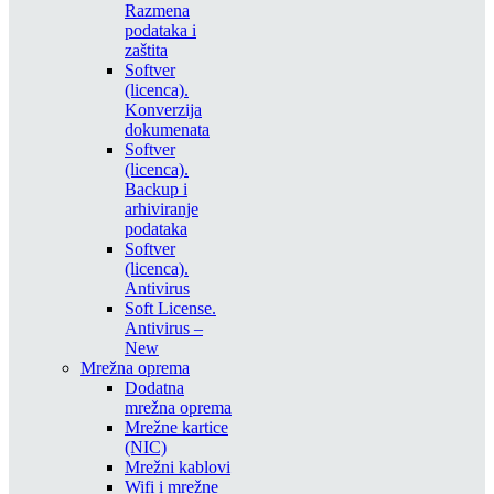
Razmena
podataka i
zaštita
Softver
(licenca).
Konverzija
dokumenata
Softver
(licenca).
Backup i
arhiviranje
podataka
Softver
(licenca).
Antivirus
Soft License.
Antivirus –
New
Mrežna oprema
Dodatna
mrežna oprema
Mrežne kartice
(NIC)
Mrežni kablovi
Wifi i mrežne