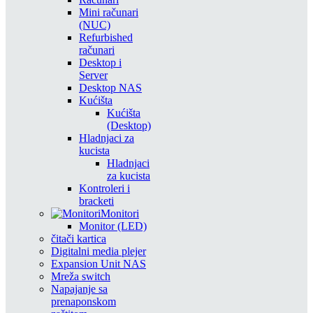
Mini računari
(NUC)
Refurbished
računari
Desktop i
Server
Desktop NAS
Kućišta
Kućišta
(Desktop)
Hladnjaci za
kucista
Hladnjaci
za kucista
Kontroleri i
bracketi
Monitori
Monitor (LED)
čitači kartica
Digitalni media plejer
Expansion Unit NAS
Mreža switch
Napajanje sa
prenaponskom