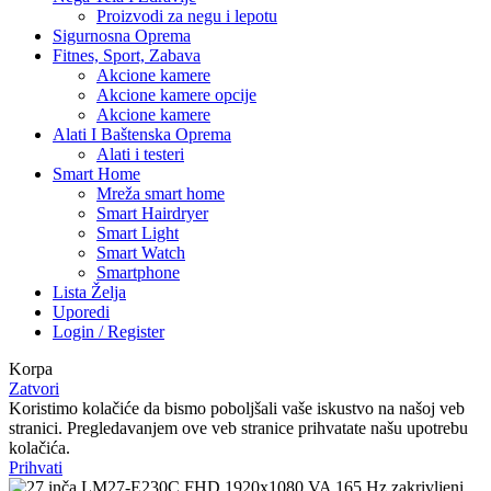
Proizvodi za negu i lepotu
Sigurnosna Oprema
Fitnes, Sport, Zabava
Akcione kamere
Akcione kamere opcije
Akcione kamere
Alati I Baštenska Oprema
Alati i testeri
Smart Home
Mreža smart home
Smart Hairdryer
Smart Light
Smart Watch
Smartphone
Lista Želja
Uporedi
Login / Register
Korpa
Zatvori
Koristimo kolačiće da bismo poboljšali vaše iskustvo na našoj veb
stranici. Pregledavanjem ove veb stranice prihvatate našu upotrebu
kolačića.
Prihvati