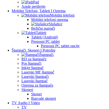
iPad
Apple periferije
Mobilni Telefoni, Tableti I Oprema
Mobilni telefoni
Mobilni telefoni oprema
Slušalice
Bežični punjači
Tableti
Tableti (Android)
Prenosni PC tablet
Prenosni PC tablet opcije
Štampači, Skeneri I Potrošni
Štampači
RD za štampače
Pos štampači
Inkjet štampač
Laserski MF štampač
Laserski štampači
Laserski štampač
Oprema za štampače
Skeneri
Skener
Barcode skeneri
TV Audio I Video
TV