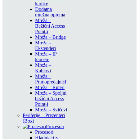
kartice
Dodatna
mrežna oprema
Mreža –
Bežični Access
Point-i
Mreža – Bridge
Mreža –
Ekstenderi
Mreža – IP
kamere
Mreža –
Kablovi
Mreža –
Primopredajnici
Mreža – Ruteri
Mreža – Spoljni
bežični Access
Point-i
Mreža – Svičevi
Periferije – Prezenteri
(Box)
Procesori
Procesori
Hladnjaci za