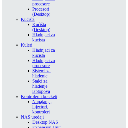
procesore
Procesori
(Desktop)
Kućišta
Kućišta
(Desktop)
Hladnjaci za
kucista
Kuleri
Hladnjaci za
kucista
Hladnjaci za
procesore
Sistemi za
hlađenje
Stalci za
hlađenje
laptopova
Kontroleri i bracketi
Napajanja,
injectori,
kontroleri
NAS uređaji
Desktop NAS
Expansion Unit