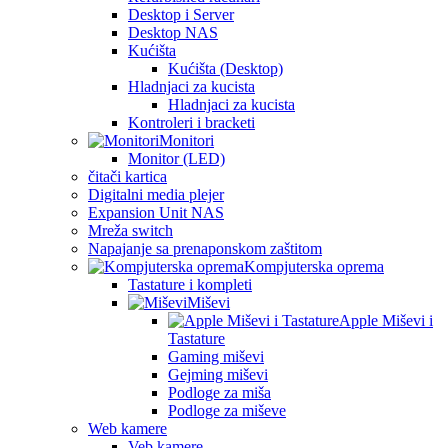
Desktop i Server
Desktop NAS
Kućišta
Kućišta (Desktop)
Hladnjaci za kucista
Hladnjaci za kucista
Kontroleri i bracketi
Monitori
Monitor (LED)
čitači kartica
Digitalni media plejer
Expansion Unit NAS
Mreža switch
Napajanje sa prenaponskom zaštitom
Kompjuterska oprema
Tastature i kompleti
Miševi
Apple Miševi i
Tastature
Gaming miševi
Gejming miševi
Podloge za miša
Podloge za miševe
Web kamere
Veb kamere