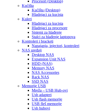
Procesori (Desktop)
Kućišta
Kućišta (Desktop)
Hladnjaci za kucista
Kuleri
Hladnjaci za kucista
Hladnjaci za procesore
Sistemi za hlađenje
Stalci za hlađenje laptopova
Kontroleri i bracketi
Napajanja, injectori, kontroleri
NAS uređaji
Desktop NAS
Expansion Unit NAS
HDD (NAS)
Memory NAS
NAS Accessories
Rack NAS
SSD NAS
Memorije USB
Mreža – USB Hub-ovi
Usb adapteri
Usb flash memorije
USB fleš memorije
Usb hubovi