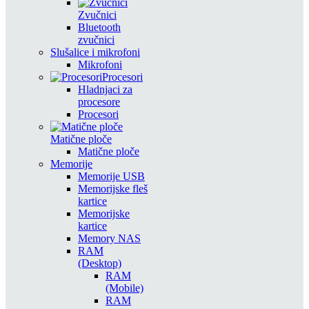
Zvučnici
Bluetooth
zvučnici
Slušalice i mikrofoni
Mikrofoni
Procesori
Hladnjaci za
procesore
Procesori
Matične ploče
Matične ploče
Memorije
Memorije USB
Memorijske fleš
kartice
Memorijske
kartice
Memory NAS
RAM
(Desktop)
RAM
(Mobile)
RAM