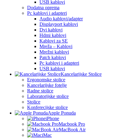
USB kablovi
Dodatna oprema
Pc kablovi i adapteri
Audio kablovi/adapter
Displayport kablovi
Dvi kablovi
Hdmi kablovi
Kablovi za SE
Mreža – Kablovi
Mrežni kablovi
Patch kablovi
Pc kablovi i adapteri
USB kablovi
Kancelarijske Stolice
Ergonomske stolice
Kancelarijske fotelje
Radne stolice
Laboratorijske stolice
Stolice
Konferecijske stolice
Apple Ponuda
iPhone
Macbook Pro
MacBook Air
iMac