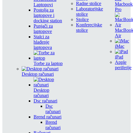
Radne stolice
Macbook
Laptopovi
Laboratorijske
Pro
Postolja za
stolice
laptopove i
Stolice
docking station
Konferecijske
Punjači za
stolice
MacBoo
laptopove
Air
Stalci za
hlađenje
iMac
laptopova
iPad
Apple
Torbe za laptop
periferije
Desktop računari
Desktop
računari
Dsc računari
Dsc
računari
Brend računari
Brend
računari
Računari