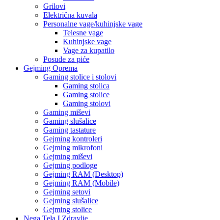
Grilovi
Električna kuvala
Personalne vage/kuhinjske vage
Telesne vage
Kuhinjske vage
Vage za kupatilo
Posude za piće
Gejming Oprema
Gaming stolice i stolovi
Gaming stolica
Gaming stolice
Gaming stolovi
Gaming miševi
Gaming slušalice
Gaming tastature
Gejming kontroleri
Gejming mikrofoni
Gejming miševi
Gejming podloge
Gejming RAM (Desktop)
Gejming RAM (Mobile)
Gejming setovi
Gejming slušalice
Gejming stolice
Nega Tela I Zdravlje