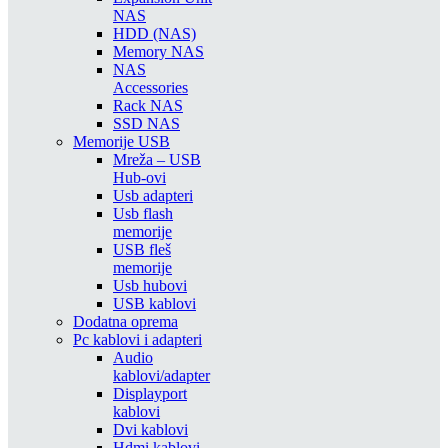
NAS
HDD (NAS)
Memory NAS
NAS
Accessories
Rack NAS
SSD NAS
Memorije USB
Mreža – USB
Hub-ovi
Usb adapteri
Usb flash
memorije
USB fleš
memorije
Usb hubovi
USB kablovi
Dodatna oprema
Pc kablovi i adapteri
Audio
kablovi/adapter
Displayport
kablovi
Dvi kablovi
Hdmi kablovi