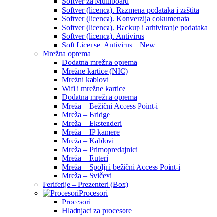
Softver za Multiboard
Softver (licenca). Razmena podataka i zaštita
Softver (licenca). Konverzija dokumenata
Softver (licenca). Backup i arhiviranje podataka
Softver (licenca). Antivirus
Soft License. Antivirus – New
Mrežna oprema
Dodatna mrežna oprema
Mrežne kartice (NIC)
Mrežni kablovi
Wifi i mrežne kartice
Dodatna mrežna oprema
Mreža – Bežični Access Point-i
Mreža – Bridge
Mreža – Ekstenderi
Mreža – IP kamere
Mreža – Kablovi
Mreža – Primopredajnici
Mreža – Ruteri
Mreža – Spoljni bežični Access Point-i
Mreža – Svičevi
Periferije – Prezenteri (Box)
Procesori
Procesori
Hladnjaci za procesore