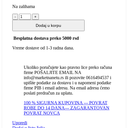
Na zalihama
27
inča
Dodaj u korpu
LM27-
E230C
FHD
Besplatna dostava preko 5000 rsd
1920x1080
VA
Vreme dostave od 1-3 radna dana.
165
Hz
zakrivljeni
gaming
Ukoliko poručujete kao pravno lice preko računa
monitor
firme POŠALJITE EMAIL NA
količina
info@marketnanetu.rs ili pozovite 0616494537 i
upišite podatke za dostavu i u napomeni podatke
firme PIB i email adresu. Na email adresu ćemo
poslati predračun za uplatu.
100 % SIGURNA KUPOVINA --- POVRAT
ROBE DO 14 DANA--- ZAGARANTOVAN
POVRAT NOVCA
Uporedi
Dodaj u listu želja