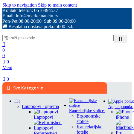
Skip to navigation
Skip to main content
Kontakt telefon: 0616494537
Email:
info@marketnanetu.rs
Pon-Pet 08:00-20:00 Sub 09:00-20:00
🚚 Besplatna dostava preko 5000 rsd.
0
0
0
Meni
0
Sve Kategorije
IT
Laptopovi i oprema
Apple ponuda
Kancelarijske stolice
Ergonomske
Laptopovi
iPhone
stolice
Kancelarijske
fotelje
Refurbished