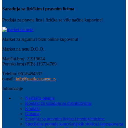
Saradnja sa fizičkim i pravnim licima
Prodaja za pravna lica i fizička sa više načina kupovine!
Market za sigurnu i brzu online kupovinu!
Market na netu D.O.O.
Matični broj: 21919624
Poreski broj (PIB) 113734769
Telefon: 061/6494537
e-mail:
info@marketnanetu.rs
Informacije
Najčešća pitanja
Kontakt za saradnju sa distributerima
Kontakt
O nama
Saradnja sa pravnim licima i preduzetnicima
Specijalna ponuda kancelarijskih stolica i laptopova za