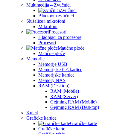
Multimedija – Zvučnici
Zvučnici
Bluetooth zvučnici
Slušalice i mikrofoni
Mikrofoni
Procesori
Hladnjaci za procesore
Procesori
Matične ploče
Matične ploče
Memorije
Memorije USB
Memorijske fleš kartice
Memorijske kartice
Memory NAS
RAM (Desktop)
RAM (Mobile)
RAM (Server)
Gejming RAM (Mobile)
Gejming RAM (Desktop)
Kuleri
Graficke kartice
Grafičke karte
Grafičke karte