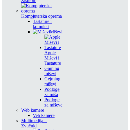
zaštitom
Kompjuterska oprema
Tastature i
kompleti
Miševi
Apple
Miševi i
Tastature
Gaming
miševi
Gejming
miševi
Podloge
za miša
Podloge
za miševe
Web kamere
Veb kamere
Multimedija –
Zvučnici