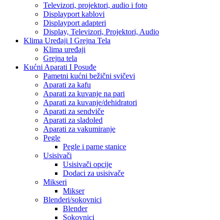
Televizori, projektori, audio i foto
Displayport kablovi
Displayport adapteri
Display, Televizori, Projektori, Audio
Klima Uređaji I Grejna Tela
Klima uređaji
Grejna tela
Kućni Aparati I Posuđe
Pametni kućni bežični svičevi
Aparati za kafu
Aparati za kuvanje na pari
Aparati za kuvanje/dehidratori
Aparati za sendviče
Aparati za sladoled
Aparati za vakumiranje
Pegle
Pegle i parne stanice
Usisivači
Usisivači opcije
Dodaci za usisivače
Mikseri
Mikser
Blenderi/sokovnici
Blender
Sokovnici