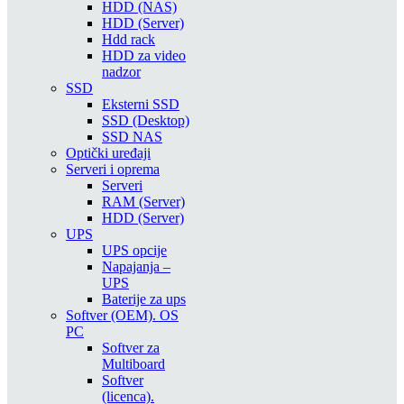
HDD (NAS)
HDD (Server)
Hdd rack
HDD za video
nadzor
SSD
Eksterni SSD
SSD (Desktop)
SSD NAS
Optički uređaji
Serveri i oprema
Serveri
RAM (Server)
HDD (Server)
UPS
UPS opcije
Napajanja –
UPS
Baterije za ups
Softver (OEM). OS
PC
Softver za
Multiboard
Softver
(licenca).