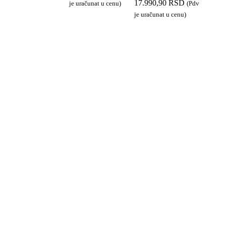
17.990,90
RSD
je uračunat u cenu)
(Pdv
je uračunat u cenu)
DODAJ U KORPU
DODAJ U KORPU