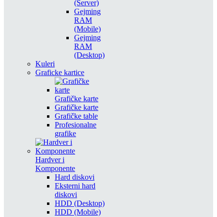
(Server)
Gejming
RAM
(Mobile)
Gejming
RAM
(Desktop)
Kuleri
Graficke kartice
Grafičke karte
Grafičke karte
Grafičke table
Profesionalne
grafike
Hardver i
Komponente
Hard diskovi
Eksterni hard
diskovi
HDD (Desktop)
HDD (Mobile)