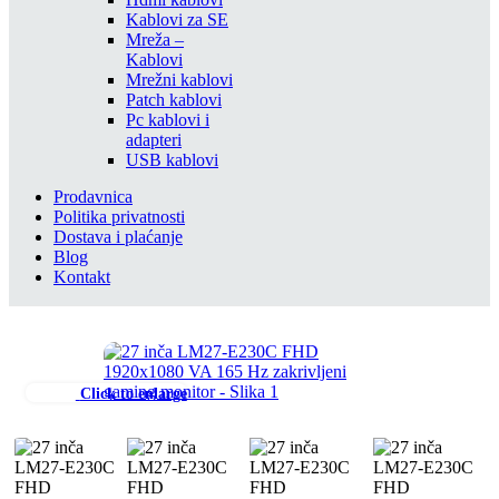
Kablovi za SE
Mreža –
Kablovi
Mrežni kablovi
Patch kablovi
Pc kablovi i
adapteri
USB kablovi
Prodavnica
Politika privatnosti
Dostava i plaćanje
Blog
Kontakt
Click to enlarge