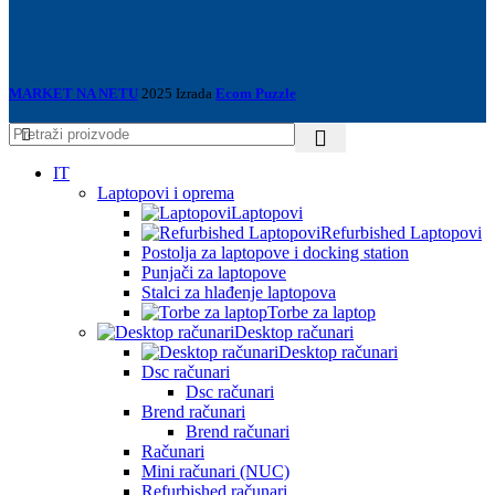
MARKET NA NETU
2025 Izrada
Ecom Puzzle
IT
Laptopovi i oprema
Laptopovi
Refurbished Laptopovi
Postolja za laptopove i docking station
Punjači za laptopove
Stalci za hlađenje laptopova
Torbe za laptop
Desktop računari
Desktop računari
Dsc računari
Dsc računari
Brend računari
Brend računari
Računari
Mini računari (NUC)
Refurbished računari