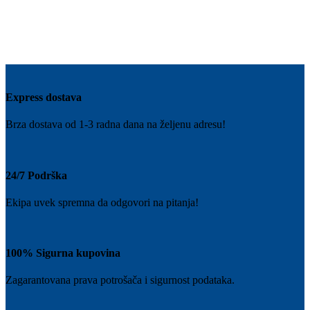
Express dostava
Brza dostava od 1-3 radna dana na željenu adresu!
24/7 Podrška
Ekipa uvek spremna da odgovori na pitanja!
100% Sigurna kupovina
Zagarantovana prava potrošača i sigurnost podataka.